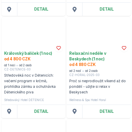
DETAIL
DETAIL
Královský balíček (1 noc)
Relaxační neděle v
od 4 800 CZK
Beskydech (1 noc)
od 4 880 CZK
od 1 noci
od 2 osob
CZ-DETENICE-03
od 2 nocí
od 2 osob
CZ-HORAL-2025-03
Středověká noc v Dětenicích:
večerní program v krčmě,
Proč si neprodloužit víkend až do
prohlídka zámku a ochutnávka
pondělí - užijte si relax v
Dětenického piva
Beskysech
Středověký Hotel DĚTENICE
Wellness & Spa Hotel Horal
DETAIL
DETAIL