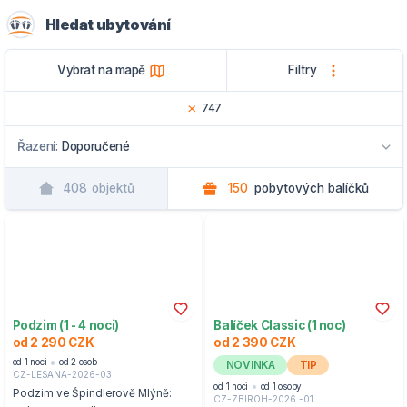
Hledat ubytování
Vybrat na mapě
Filtry
747
Řazení:
Doporučené
408
objektů
150
pobytových balíčků
Doporučené
Podle názvu
Podle regionu
Podzim (1 - 4 noci)
Balíček Classic (1 noc)
od 2 290 CZK
od 2 390 CZK
od 1 noci
od 2 osob
NOVINKA
TIP
CZ-LESANA-2026-03
od 1 noci
od 1 osoby
Podzim ve Špindlerově Mlýně:
CZ-ZBIROH-2026 -01