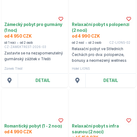
Zámecký pobyt pro gurmány
Relaxační pobyt s polopenzí
(1 noc)
(2 noci)
od 4 950 CZK
od 4 990 CZK
od 1 noci
od 2 osob
od 2 nocí
od 2 osob
CZ-LIONS-02
CZ-ZAMEKTREST-2026-03
Relaxační pobyt ve Středních
Zastavte se na nezapomenutelný
Čechách pro dva: polopenze,
gurmánský zážitek v Třešti
bonusy a neomezený wellness
Zámek Třešť
Hotel LIONS
DETAIL
DETAIL
Romantický pobyt (1 - 2 noci)
Relaxační pobyt s infra
od 4 990 CZK
saunou (2 noci)