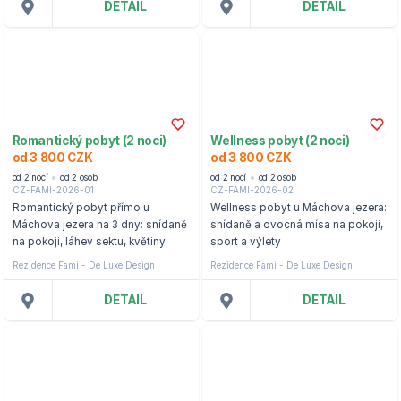
DETAIL
DETAIL
Romantický pobyt (2 noci)
Wellness pobyt (2 noci)
od 3 800 CZK
od 3 800 CZK
od 2 nocí
od 2 osob
od 2 nocí
od 2 osob
CZ-FAMI-2026-01
CZ-FAMI-2026-02
Romantický pobyt přímo u
Wellness pobyt u Máchova jezera:
Máchova jezera na 3 dny: snídaně
snídaně a ovocná mísa na pokoji,
na pokoji, láhev sektu, květiny
sport a výlety
Rezidence Fami - De Luxe Design
Rezidence Fami - De Luxe Design
DETAIL
DETAIL