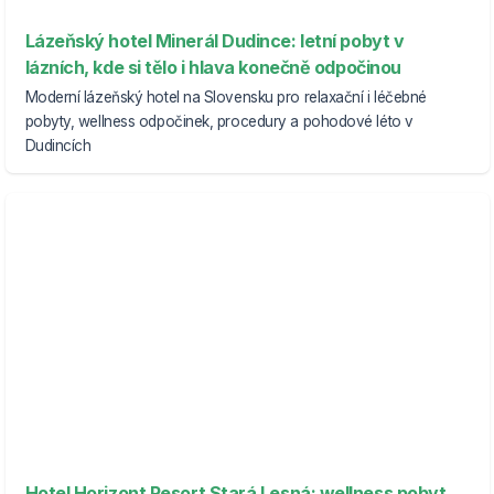
Lázeňský hotel Minerál Dudince: letní pobyt v
lázních, kde si tělo i hlava konečně odpočinou
Moderní lázeňský hotel na Slovensku pro relaxační i léčebné
pobyty, wellness odpočinek, procedury a pohodové léto v
Dudincích
Hotel Horizont Resort Stará Lesná: wellness pobyt