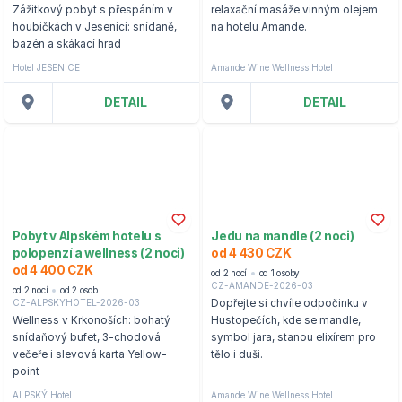
Zážitkový pobyt s přespáním v
relaxační masáže vinným olejem
houbičkách v Jesenici: snídaně,
na hotelu Amande.
bazén a skákací hrad
Hotel JESENICE
Amande Wine Wellness Hotel
DETAIL
DETAIL
Pobyt v Alpském hotelu s
Jedu na mandle (2 noci)
polopenzí a wellness (2 noci)
od 4 430 CZK
od 4 400 CZK
od 2 nocí
od 1 osoby
CZ-AMANDE-2026-03
od 2 nocí
od 2 osob
CZ-ALPSKYHOTEL-2026-03
Dopřejte si chvíle odpočinku v
Wellness v Krkonoších: bohatý
Hustopečích, kde se mandle,
snídaňový bufet, 3-chodová
symbol jara, stanou elixírem pro
večeře i slevová karta Yellow-
tělo i duši.
point
ALPSKÝ Hotel
Amande Wine Wellness Hotel