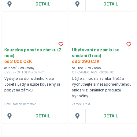
DETAIL
DETAIL
Kouzelný pobyt na zámku (2
Ubytování na zámku se
noci)
snídaní (1 noc)
od 3 000 CZK
od 3 290 CZK
od 2 nocí
od 1 osoby
od 1 noci
od 2 osob
CZ-BERCHTOLD-2026-01
CZ-ZAMEKTREST-2026-02
Vydejte se do rodného kraje
Užijte si noc na zámku Třešť a
Josefa Lady a užijte kouzelný si
vychutnejte si nezapomenutelnou
pobyt na zámku.
snídani z lokálních produktů
Vysočiny.
Hotel zámek Berchtold
Zámek Třešť
DETAIL
DETAIL