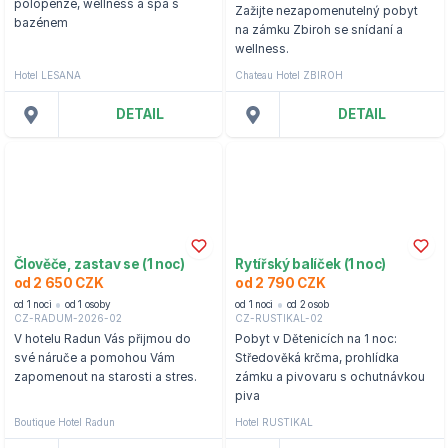
polopenze, wellness a spa s
Zažijte nezapomenutelný pobyt
bazénem
na zámku Zbiroh se snídaní a
wellness.
Hotel LESANA
Chateau Hotel ZBIROH
DETAIL
DETAIL
Člověče, zastav se (1 noc)
Rytířský balíček (1 noc)
od 2 650 CZK
od 2 790 CZK
od 1 noci
od 1 osoby
od 1 noci
od 2 osob
CZ-RADUM-2026-02
CZ-RUSTIKAL-02
V hotelu Radun Vás přijmou do
Pobyt v Dětenicích na 1 noc:
své náruče a pomohou Vám
Středověká krčma, prohlídka
zapomenout na starosti a stres.
zámku a pivovaru s ochutnávkou
piva
Boutique Hotel Radun
Hotel RUSTIKAL