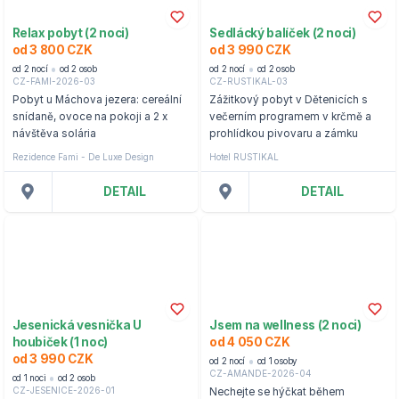
Relax pobyt (2 noci)
Sedlácký balíček (2 noci)
od 3 800 CZK
od 3 990 CZK
od 2 nocí
od 2 osob
od 2 nocí
od 2 osob
CZ-FAMI-2026-03
CZ-RUSTIKAL-03
Pobyt u Máchova jezera: cereální
Zážitkový pobyt v Dětenicích s
snídaně, ovoce na pokoji a 2 x
večerním programem v krčmě a
návštěva solária
prohlídkou pivovaru a zámku
Rezidence Fami - De Luxe Design
Hotel RUSTIKAL
DETAIL
DETAIL
Jesenická vesnička U
Jsem na wellness (2 noci)
houbiček (1 noc)
od 4 050 CZK
od 3 990 CZK
od 2 nocí
od 1 osoby
CZ-AMANDE-2026-04
od 1 noci
od 2 osob
CZ-JESENICE-2026-01
Nechejte se hýčkat během