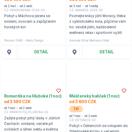
od 2 nocí
od 2 osob
od 2 nocí
od 1 osoby
CZ-PENSIONFAMI-2026-03
CZ-AMANDE-2026-05
Pobyt u Máchova jezera se
Poznejte krásy jižní Moravy, třeba
snídaní, ovocem a zapůjčením
z cyklistického kola, půjčíme vám
horských kol
ho: skvělé jídlo, každodenní
wellness relax i sportovní vyžití
Pension FAMI - Retro Design
Amande Wine Wellness Hotel
DETAIL
DETAIL
Romantika na Hluboké (1 noc)
Měšťanský balíček (1 noc)
od 3 590 CZK
od 3 600 CZK
od 1 noci
od 2 osob
TIP
CZ-PARKHOTELHLUBOKA-02
od 1 noci
od 2 osob
Zažijte pobyt plný lásky v Jižních
CZ-DETENICE-02
Čechách: snídaně, večeře při
Pobyt v Dětenicích se vstupem do
svíčkách a láhev sektu a květina
Středověké krčmy s večerním