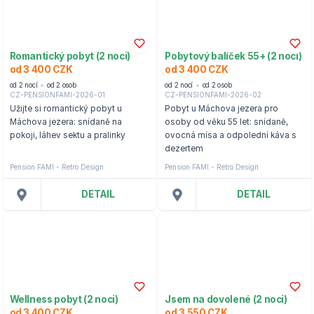
Romantický pobyt (2 noci)
Pobytový balíček 55+ (2 noci)
od 3 400 CZK
od 3 400 CZK
od 2 nocí
od 2 osob
od 2 nocí
od 2 osob
CZ-PENSIONFAMI-2026-01
CZ-PENSIONFAMI-2026-02
Užijte si romantický pobyt u
Pobyt u Máchova jezera pro
Máchova jezera: snídaně na
osoby od věku 55 let: snídaně,
pokoji, láhev sektu a pralinky
ovocná mísa a odpolední káva s
dezertem
Pension FAMI - Retro Design
Pension FAMI - Retro Design
DETAIL
DETAIL
Wellness pobyt (2 noci)
Jsem na dovolené (2 noci)
od 3 400 CZK
od 3 550 CZK