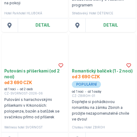
na pokoji
programem
Hotel Parkhotel HLUBOKÁ
Středověký Hotel DĚTENICE
DETAIL
DETAIL
Putování s příšerkami (od 2
Romantický balíček (1 - 2 noci)
nocí)
od 3 690 CZK
od 3 690 CZK
POPULÁRNÍ
od 1 noci
od 2 osob
od 1 noci
od 1 osoby
CZ-SVORNOST-2026-06
CZ-ZBIROH-01
Putování s harrachovskými
Dopřejte si pohádkovou
příšerkami v Krkonoších:
romantiku na zámku Zbiroh a
polopenze, bazén a batůžek se
prožijte nezapomenutelné chvíle
svačinkou přímo od příšerek
ve dvou!
Wellness hotel SVORNOST
Chateau Hotel ZBIROH