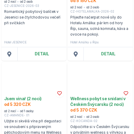
od 5 150 CZK
od 2 nocí
od 2 osob
CZ-JESENICE-2026-03
od 2 nocí
od 2 osob
CZ-HOTELAMALKA-2026-02
Romantický pobytový balíček v
Jesenici se čtyřchodovou večeří
Přijeďte načerpat nové síly do
při svíčkách
Hotelu Amálka: pár km od hory
Říp, sauna, solná komnata, káva a
ovoce na pokoji.
Hotel JESENICE
Hotel Amálka u Řípu
DETAIL
DETAIL
Jsem vinař (2 noci)
Wellness pobyt se snídaní v
od 5 320 CZK
Českém Švýcarsku (2 noci)
od 5 370 CZK
od 2 nocí
od 1 osoby
CZ-AMANDE- 01
od 2 nocí
od 2 osob
CZ-KOCANDA-02
Užijte si skvělá vína při degustaci
ve snoubení s připraveným
Odpočiňte si v Českém Švýcarsku
pětichodovým menu na Wellness
v privátním wellness s vířivkou a