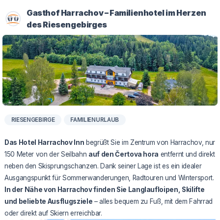
Gasthof Harrachov – Familienhotel im Herzen
des Riesengebirges
RIESENGEBIRGE
FAMILIENURLAUB
Das Hotel Harrachov Inn
begrüßt Sie im Zentrum von Harrachov, nur
150 Meter von der Seilbahn
auf den Čertova hora
entfernt und direkt
neben den Skisprungschanzen. Dank seiner Lage ist es ein idealer
Ausgangspunkt für Sommerwanderungen, Radtouren und Wintersport.
In der Nähe von Harrachov finden Sie Langlaufloipen, Skilifte
und beliebte Ausflugsziele
– alles bequem zu Fuß, mit dem Fahrrad
oder direkt auf Skiern erreichbar.