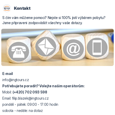
Kontakt
S čím vám můžeme pomoci? Nejste si 100% jistí výběrem pobytu?
Jsme připraveni zodpovědět všechny vaše dotazy.
E-mail
info@ingtours.cz
Potřebujete poradit? Volejte našim operátorům:
Mobil:
(+420) 702 093 598
Email: filip.blazek@ingtours.cz
pondělí - pátek: 09:00 - 17:00 hodin
sobota - neděle: na dotaz