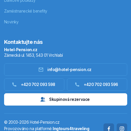
Dárkové poukazy
Zaměstnanecké benefity
Novinky
Kontaktujte nás
Hotel-Pension.cz
Zámecká ul. 1453, 543 01 Vrchlabí
info@hotel-pension.cz
Ubytování Česko
+420 702 093 598
+420 702 093 596
Ubytování zahraniční
Skupinová rezervace
Pobytové balíčky
© 2003-2026 Hotel-Pension.cz
Termály
Provozováno na platformě
Ingtours4traveling