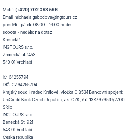
Mobil:
(+420) 702 093 596
Email: michaela.gabodova@ingtours.cz
pondělí - pátek: 08:00 - 16:00 hodin
sobota - neděle: na dotaz
Kancelář
INGTOURS s.r.o.
Zámecká ul. 1453
543 01 Vrchlabí
IČ: 64255794
DIČ: CZ64255794
Krajský soud Hradec Králové, vložka C 8534.Bankovní spojení:
UniCredit Bank Czech Republic, a.s. CZK, č.ú. 1387676519/2700
Sídlo
INGTOURS s.r.o.
Benecká St. 921
543 01 Vrchlabí
Česká republika