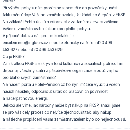
využít?
Při výběru pobytu nám prosím nezapomeňte do poznámky uvést
fakturační údaje Vašeho zaměstnavatele, že žádáte o čerpání z FKSP.
Na základě těchto údajů a informací v zaslané rezervaci zašleme
Vašemu zaměstnavateli fakturu pro platbu pobytu.
V případě dotazu nás prosím kontaktujte
emailem info@ingtours.cz nebo telefonicky na čísle +420 499
453 627 nebo +420 499 453 629
Co je FKSP?
Za zkratkou FKSP se skrývá fond kulturních a sociálních potřeb. Tím
disponují všechny státní a příspěvkové organizace a používají ho
pro blaho svých zaměstnanců.
Na našem portálu Hotel-Pension.cz ho nyní můžete využít u všech
našich nabídek, odpočinout si tak od pracovních povinností
a načerpat novou energii.
Jelikož ale víme, jak náročný může být nákup na FKSP, snažili jsme
se pro vás celý proces co nejvíce zjednodušit tak, aby nákup
a následné proplácení vaším zaměstnavatelem bylo co nejjednodušší.