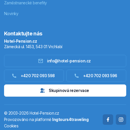
Zaměstnanecké benefity
Novinky
Kontaktujte nás
Hotel-Pension.cz
Zámecká ul. 1453, 543 01 Vrchlabí
info@hotel-pension.cz
Ubytování Česko
+420 702 093 598
+420 702 093 596
Ubytování zahraniční
Skupinová rezervace
Pobytové balíčky
© 2003-2026 Hotel-Pension.cz
Termály
Provozováno na platformě
Ingtours4traveling
Cookies