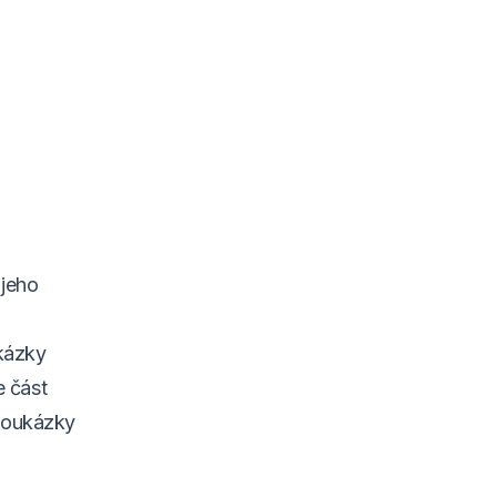
 jeho
ukázky
e část
poukázky