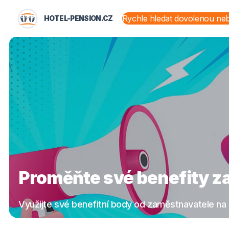
HOTEL-PENSION.CZ
STÁTY A OBLASTI
Proměňte své benefity za
Využijte své benefitní body od zaměstnavatele na 