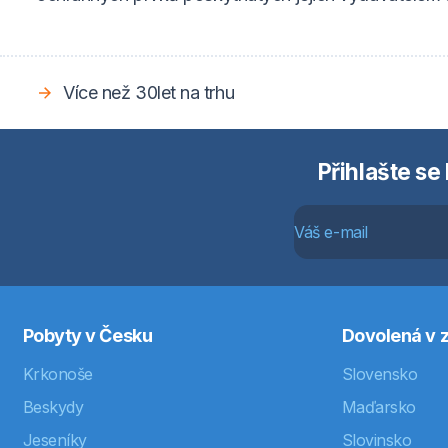
Více než 30let na trhu
Přihlašte se
Pobyty v Česku
Dovolená v z
Krkonoše
Slovensko
Beskydy
Maďarsko
Jeseníky
Slovinsko