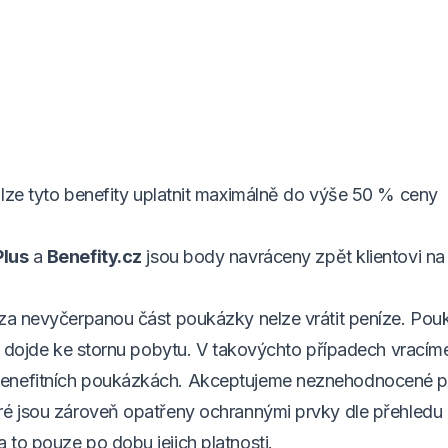
lze tyto benefity uplatnit maximálně do výše 50 % ceny
Plus
a
Benefity.cz
jsou body navráceny zpět klientovi na
 za nevyčerpanou část poukázky nelze vrátit peníze. Po
že dojde ke stornu pobytu. V takovýchto případech vracím
 benefitních poukázkách. Akceptujeme neznehodnocené 
ré jsou zároveň opatřeny ochrannými prvky dle přehledu
to pouze po dobu jejich platnosti.