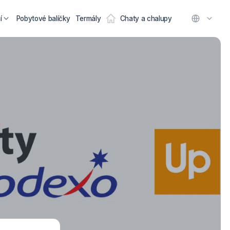
í
Pobytové balíčky
Termály
Chaty a chalupy