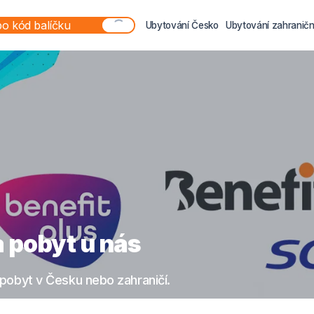
Ubytování Česko
Ubytování zahraničn
 pobyt u nás
pobyt v Česku nebo zahraničí.