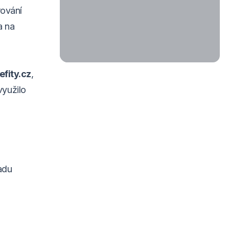
rování
a na
efity.cz
,
využilo
adu