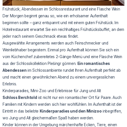
Frühstück, Abendessen im Schlossrestaurant und eine Flasche Wein
Der Morgen beginnt genau so, wie ein erholsamer Aufenthalt
beginnen sollte – ganz entspannt und mit einem guten Frühstück. Im
Hotelrestaurant erwartet Sie ein reichhaltiges Frühstücksbuffet, an dem
jeder nach seinem Geschmack etwas findet.
Ausgewählte Arrangements werden auch Feinschmecker und
Weinliebhaber begeistern. Einmal pro Aufenthalt können Sie sich ein
vom Küchenchef zubereitetes 2-Gänge-Menü und eine Flasche Wein
aus der Schlosskollektion Plešingr gönnen.
Ein romantisches
Abendessen
im Schlossambiente rundet Ihren Aufenthalt perfekt ab
und macht einen gewöhnlichen Abend zu einem unvergesslichen
Erlebnis.
Kinderparadies, Mini-Zoo und Erlebnisse für Jung und Alt
Schloss Berchtold
ist nicht nur ein romantischer Ort für Paare. Auch
Familien mit Kindern werden sich hier wohlfühlen. Im Aufenthalt ist der
Eintritt in das beliebte
Kinderparadies und den Minizoo
inbegriffen,
wo Jung und Alt gleichermaßen Spaß haben werden.
Kinder können in der Umgebung märchenhafte Ecken, Tiere, einen