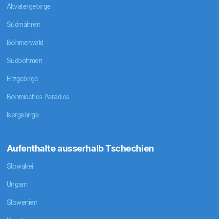
Altvatergebirge
Südmähren
Böhmerwald
Südböhmen
Erzgebirge
Böhmisches Paradies
Isergebirge
Aufenthalte ausserhalb Tschechien
Slowakei
Ungarn
Slowenien