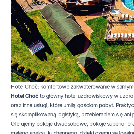
Hotel Choč: komfortowe zakwaterowanie w samym 
Hotel Choč
to główny hotel uzdrowiskowy w uzdrowis
oraz inne usługi, które umilą gościom pobyt. Prakty
się skomplikowaną logistyką, przebieraniem się an
Oferujemy pokoje dwuosobowe, pokoje superior oraz 
małego aneksu kuchennego, dzięki czemu są idealne