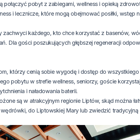
ą połączyć pobyt z zabiegami, wellness i opieką zdrowo
ness i lecznicze, które mogą obejmować posiłki, wstęp 
óry zachwyci każdego, kto chce korzystać z basenów, wó
ń. Dla gości poszukujących głębszej regeneracji odpow
om, którzy cenią sobie wygodę i dostęp do wszystkiego
go pobytu w strefie wellness, seniorzy, goście korzysta
tchnienia i naładowania baterii.
łożone są w atrakcyjnym regionie Liptów, skąd można ła
wędrówki, do Liptowskiej Mary lub zwiedzić tradycyjną