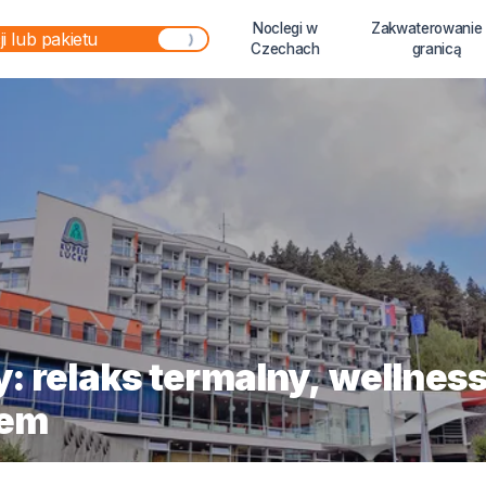
Noclegi w
Zakwaterowanie
Czechach
granicą
: relaks termalny, wellness
hem