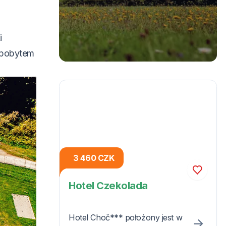
i
 pobytem
3 460 CZK
Hotel Czekolada
Hotel Choč*** położony jest w