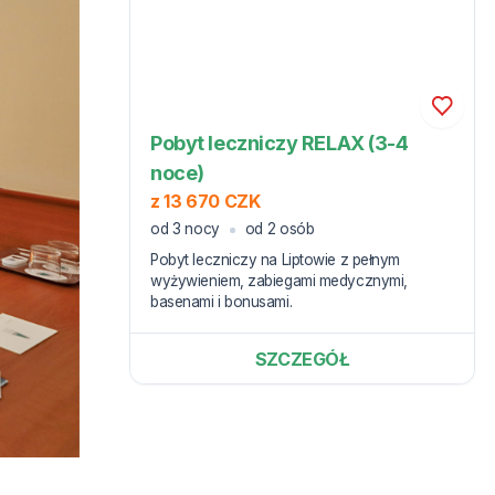
Pobyt leczniczy RELAX (3-4
noce)
z 13 670 CZK
od 3 nocy
od 2 osób
Pobyt leczniczy na Liptowie z pełnym
wyżywieniem, zabiegami medycznymi,
basenami i bonusami.
SZCZEGÓŁ