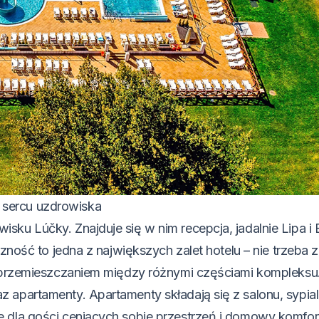
sercu uzdrowiska
ku Lúčky. Znajduje się w nim recepcja, jadalnie Lipa i 
czność to jedna z największych zalet hotelu – nie trzeba
i przemieszczaniem między różnymi częściami kompleksu
apartamenty. Apartamenty składają się z salonu, sypialn
 dla gości ceniących sobie przestrzeń i domowy komfor