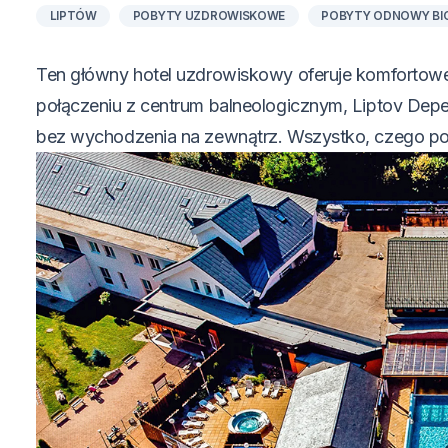
LIPTÓW
POBYTY UZDROWISKOWE
POBYTY ODNOWY BI
Ten główny hotel uzdrowiskowy oferuje komfortow
połączeniu z centrum balneologicznym, Liptov Dep
bez wychodzenia na zewnątrz. Wszystko, czego pot