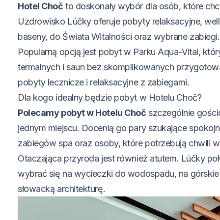
Hotel Choč
to doskonały wybór dla osób, które chc
Uzdrowisko Lúčky oferuje pobyty relaksacyjne, well
baseny, do Świata Witalności oraz wybrane zabiegi.
Popularną opcją jest pobyt w Parku Aqua-Vital, kt
termalnych i saun bez skomplikowanych przygotowa
pobyty lecznicze i relaksacyjne z zabiegami.
Dla kogo idealny będzie pobyt w Hotelu Choč?
Polecamy pobyt w Hotelu Choč
szczególnie gości
jednym miejscu. Docenią go pary szukające spokojne
zabiegów spa oraz osoby, które potrzebują chwili wy
Otaczająca przyroda jest również atutem. Lúčky po
wybrać się na wycieczki do wodospadu, na górskie 
słowacką architekturę.