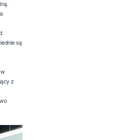
tną.
na
d
iednie są
 w
jący z
two