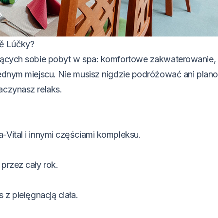
ně Lúčky?
niących sobie pobyt w spa: komfortowe zakwaterowanie,
 jednym miejscu. Nie musisz nigdzie podróżować ani pla
aczynasz relaks.
-Vital i innymi częściami kompleksu.
przez cały rok.
 z pielęgnacją ciała.