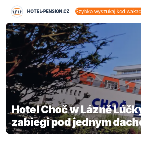
HOTEL-PENSION.CZ
STANY I TERYTORIA
Hotel Choč w Lázně Lúčky
zabiegi pod jednym dac