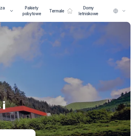
 za
Pakiety
Domy
Termale
pobytowe
letniskowe
 i