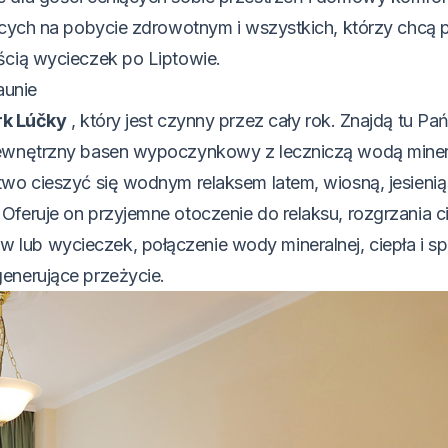
dących na pobycie zdrowotnym i wszystkich, którzy chcą 
ścią wycieczek po Liptowie.
aunie
rk Lúčky
, który jest czynny przez cały rok. Znajdą tu P
 zewnętrzny basen wypoczynkowy z leczniczą wodą miner
wo cieszyć się wodnym relaksem latem, wiosną, jesienią 
feruje on przyjemne otoczenie do relaksu, rozgrzania cia
lub wycieczek, połączenie wody mineralnej, ciepła i s
enerujące przeżycie.