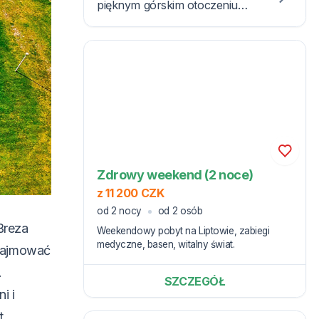
pięknym górskim otoczeniu
Liptowa. Dzięki kompaktowej
budowie masz wszystko „na
wyciągnięcie ręki”.
Zdrowy weekend (2 noce)
z 11 200 CZK
od 2 nocy
od 2 osób
Breza
Weekendowy pobyt na Liptowie, zabiegi
medyczne, basen, witalny świat.
 zajmować
.
SZCZEGÓŁ
i i
t.