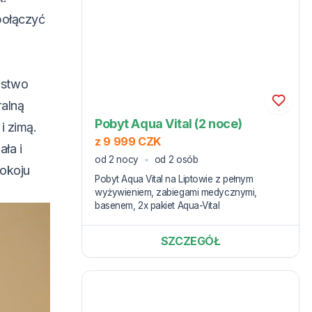
połączyć
aństwo
alną
Pobyt Aqua Vital (2 noce)
i zimą.
z 9 999 CZK
ła i
od 2 nocy
od 2 osób
pokoju
Pobyt Aqua Vital na Liptowie z pełnym
wyżywieniem, zabiegami medycznymi,
basenem, 2x pakiet Aqua-Vital
SZCZEGÓŁ