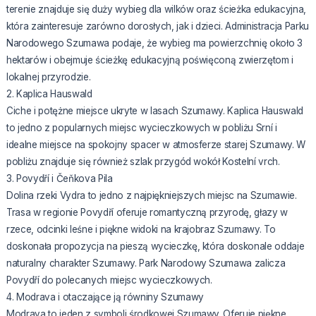
terenie znajduje się duży wybieg dla wilków oraz ścieżka edukacyjna,
która zainteresuje zarówno dorosłych, jak i dzieci. Administracja Parku
Narodowego Szumawa podaje, że wybieg ma powierzchnię około 3
hektarów i obejmuje ścieżkę edukacyjną poświęconą zwierzętom i
lokalnej przyrodzie.
2. Kaplica Hauswald
Ciche i potężne miejsce ukryte w lasach Szumawy. Kaplica Hauswald
to jedno z popularnych miejsc wycieczkowych w pobliżu Srní i
idealne miejsce na spokojny spacer w atmosferze starej Szumawy. W
pobliżu znajduje się również szlak przygód wokół Kostelní vrch.
3. Povydří i Čeňkova Pila
Dolina rzeki Vydra to jedno z najpiękniejszych miejsc na Szumawie.
Trasa w regionie Povydří oferuje romantyczną przyrodę, głazy w
rzece, odcinki leśne i piękne widoki na krajobraz Szumawy. To
doskonała propozycja na pieszą wycieczkę, która doskonale oddaje
naturalny charakter Szumawy. Park Narodowy Szumawa zalicza
Povydří do polecanych miejsc wycieczkowych.
4. Modrava i otaczające ją równiny Szumawy
Modrava to jeden z symboli środkowej Szumawy. Oferuje piękne