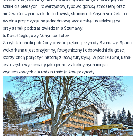
szlaki dla pieszych i rowerzystów, typowo górską atmosferę oraz
możliwości wycieczek do torfowisk, strumieni i leśnych ścieżek. To
świetna propozycja na jednodniową wycieczkę lub relaksujący
przystanek podczas zwiedzania Szumawy.
5. Kanał żeglugowy Vchynice-Tetov
Zabytek techniki położony pośród pięknej przyrody Szumawy. Spacer
wokół kanału jest przyjemny, fotogeniczny i odpowiedni dla gości,
którzy chcą połączyć historię z łatwą turystyką. W pobliżu Srní, kanał
jest często wymieniany jako jedno z atrakcyjnych miejsc
wycieczkowych dla rodzin i miłośników przyrody.