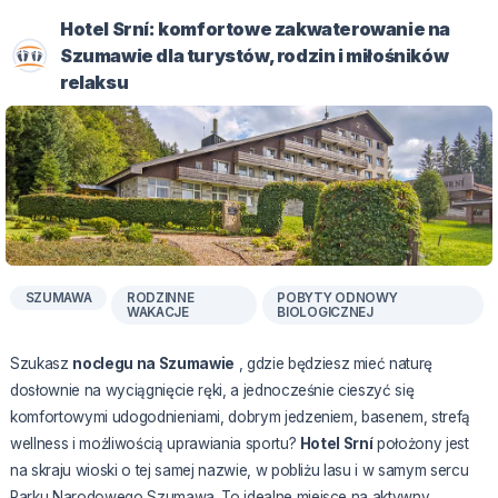
Hotel Srní: komfortowe zakwaterowanie na
Szumawie dla turystów, rodzin i miłośników
relaksu
SZUMAWA
RODZINNE
POBYTY ODNOWY
WAKACJE
BIOLOGICZNEJ
Szukasz
noclegu na Szumawie
, gdzie będziesz mieć naturę
dosłownie na wyciągnięcie ręki, a jednocześnie cieszyć się
komfortowymi udogodnieniami, dobrym jedzeniem, basenem, strefą
wellness i możliwością uprawiania sportu?
Hotel Srní
położony jest
na skraju wioski o tej samej nazwie, w pobliżu lasu i w samym sercu
Parku Narodowego Szumawa. To idealne miejsce na aktywny