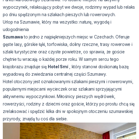
wypoczynek, relaksujący pobyt we dwoje, rodzinny wypad lub relaks
po dniu spędzonym na szlakach pieszych lub rowerowych.
Urlop na Szumawie, który ma wszystko: naturę, wygodę i
udogodnienia
Szumawa
to jedno z najpiękniejszych miejsc w Czechach. Oferuje
gęste lasy, górskie łąki, torfowiska, doliny rzeczne, trasy rowerowe i
szlaki turystyczne oraz czyste powietrze, co sprawia, że goście
chętnie tu wracają o każdej porze roku. W samym sercu tego
krajobrazu znajduje się
Hotel Srní
, który stanowi doskonałą bazę
wypadową do zwiedzania centralnej części Szumawy.
Hotel otoczony jest oznakowanymi szlakami pieszymi i rowerowymi,
popularnymi miejscami wycieczek oraz szlakami sprzyjającymi
aktywnemu wypoczynkowi. Miłośnicy pieszych wędrówek,
rowerzyści, rodziny z dziećmi oraz goście, którzy po prostu chcą się
zrelaksować i spędzić kilka dni w spokojnym otoczeniu szumawskiej
przyrody, znajdą tu coś dla siebie.