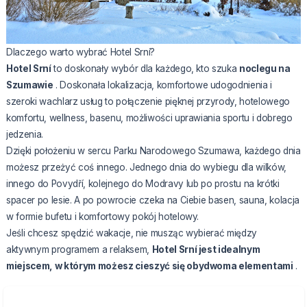
Dlaczego warto wybrać Hotel Srní?
Hotel Srní
to doskonały wybór dla każdego, kto szuka
noclegu na
Szumawie
. Doskonała lokalizacja, komfortowe udogodnienia i
szeroki wachlarz usług to połączenie pięknej przyrody, hotelowego
komfortu, wellness, basenu, możliwości uprawiania sportu i dobrego
jedzenia.
Dzięki położeniu w sercu Parku Narodowego Szumawa, każdego dnia
możesz przeżyć coś innego. Jednego dnia do wybiegu dla wilków,
innego do Povydří, kolejnego do Modravy lub po prostu na krótki
spacer po lesie. A po powrocie czeka na Ciebie basen, sauna, kolacja
w formie bufetu i komfortowy pokój hotelowy.
Jeśli chcesz spędzić wakacje, nie musząc wybierać między
aktywnym programem a relaksem,
Hotel Srní
jest idealnym
miejscem, w którym możesz cieszyć się obydwoma elementami
.