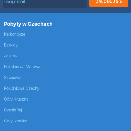
ZALOGUJ SIE
Pobyty w Czechach
Karkonosze
Beskidy
Jesenik
Południowa Morawa
Szumawa
Południowe Czechy
Góry Kruszne
Czeski Raj
Góry Izerskie