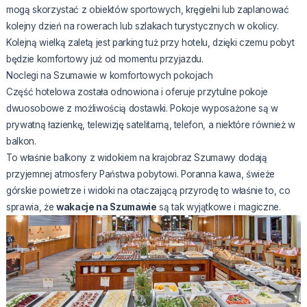
mogą skorzystać z obiektów sportowych, kręgielni lub zaplanować
kolejny dzień na rowerach lub szlakach turystycznych w okolicy.
Kolejną wielką zaletą jest parking tuż przy hotelu, dzięki czemu pobyt
będzie komfortowy już od momentu przyjazdu.
Noclegi na Szumawie w komfortowych pokojach
Część hotelowa została odnowiona i oferuje przytulne pokoje
dwuosobowe z możliwością dostawki. Pokoje wyposażone są w
prywatną łazienkę, telewizję satelitarną, telefon, a niektóre również w
balkon.
To właśnie balkony z widokiem na krajobraz Szumawy dodają
przyjemnej atmosfery Państwa pobytowi. Poranna kawa, świeże
górskie powietrze i widoki na otaczającą przyrodę to właśnie to, co
sprawia, że
wakacje na Szumawie
są tak wyjątkowe i magiczne.