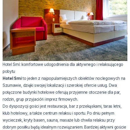
Hotel Srní: komfortowe udogodnienia dla aktywnego i relaksującego
pobytu
Hotel Srní
to jeden z najpopularniejszych obiektów noclegowych na
Szumawie, dzięki swojej lokalizacji i szerokiej ofercie usług. Dwa
połączone budynki hotelowe oferują przyjemne otoczenie dla par,
rodzin, grup przyjaciół i imprez firmowych.
Do dyspozycji gości jest restauracja, bar z przekąskami, taras letni,
klub hotelowy, a także centrum relaksu i sportu. Po dniu pełnym
wycieczek, kryty basen, sauna, masaże lub chwila relaksu przy
dobrym posiłku będą idealnym rozwiązaniem. Bardziej aktywni goście