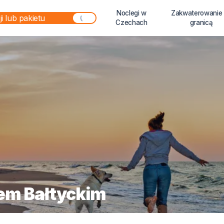
Noclegi w
Zakwaterowanie
Czechach
granicą
em Bałtyckim