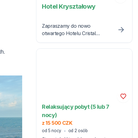
Hotel Kryształowy
Zapraszamy do nowo
otwartego Hotelu Cristal
Spa**** w Dźwirzynie,
zaledwie 12 km od Kołobrzegu.
h.
Relaksujący pobyt (5 lub 7
nocy)
z 15 500 CZK
od 5 nocy
od 2 osób