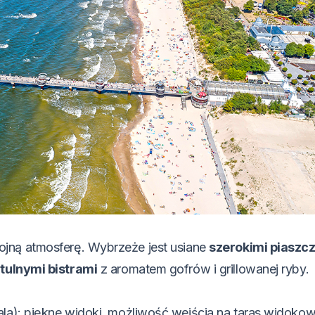
jną atmosferę. Wybrzeże jest usiane
szerokimi piaszc
tulnymi bistrami
z aromatem gofrów i grillowanej ryby.
ala): piękne widoki, możliwość wejścia na taras widokow