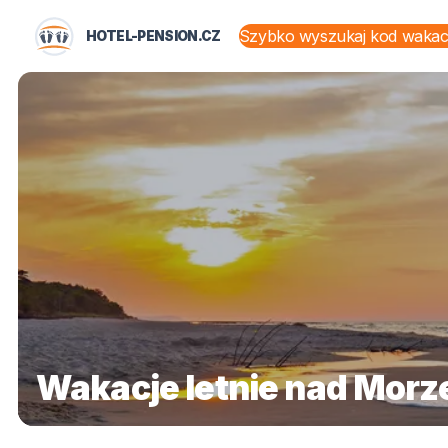
HOTEL-PENSION.CZ
STANY I TERYTORIA
Wakacje letnie nad Morz