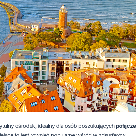
ytulny ośrodek, idealny dla osób poszukujących
połącze
iejsce to jest również popularne wśród windsurferów.