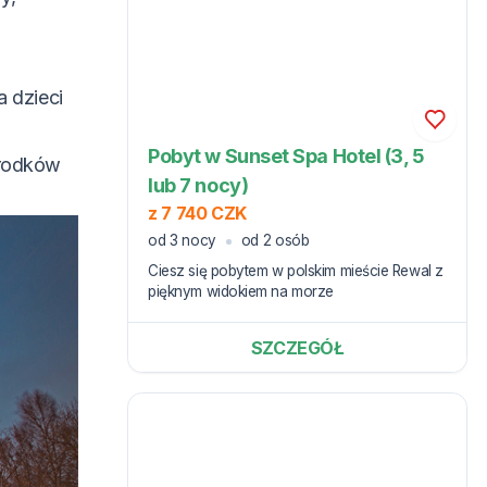
gościom doskonałe
udogodnienia zarówno latem,
jak i zimą.
a dzieci
Pobyt w Sunset Spa Hotel (3, 5
środków
lub 7 nocy)
z 7 740 CZK
od 3 nocy
od 2 osób
Ciesz się pobytem w polskim mieście Rewal z
pięknym widokiem na morze
SZCZEGÓŁ