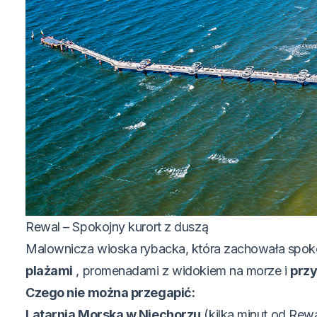
Rewal – Spokojny kurort z duszą
Malownicza wioska rybacka, która zachowała spoko
plażami
, promenadami z widokiem na morze i
przy
Czego nie można przegapić:
Latarnia Morska w Niechorzu
(kilka minut od Rew