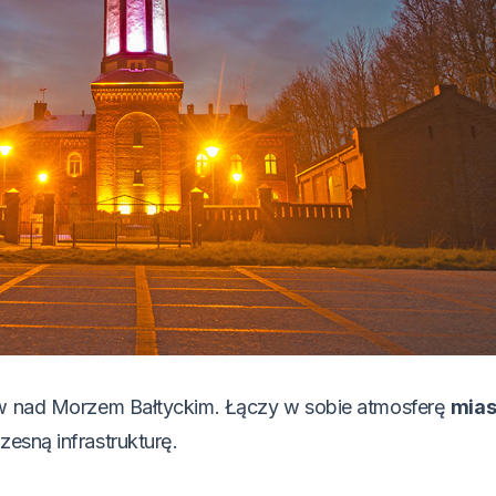
tów nad Morzem Bałtyckim. Łączy w sobie atmosferę
mias
esną infrastrukturę.