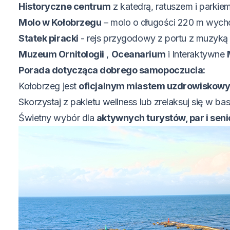
Historyczne centrum
z katedrą, ratuszem i parkie
Molo w Kołobrzegu
– molo o długości 220 m wycho
Statek piracki
- rejs przygodowy z portu z muzyką
Muzeum Ornitologii
,
Oceanarium
i Interaktywne
Porada dotycząca dobrego samopoczucia:
Kołobrzeg jest
oficjalnym miastem uzdrowiskow
Skorzystaj z pakietu wellness lub zrelaksuj się w ba
Świetny wybór dla
aktywnych turystów, par i sen