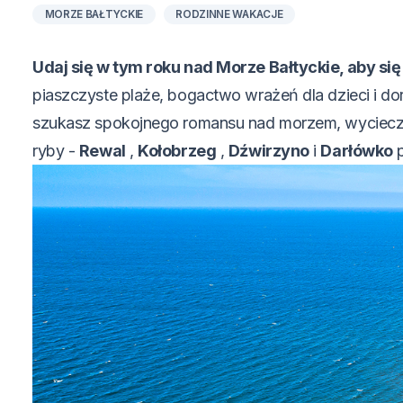
MORZE BAŁTYCKIE
RODZINNE WAKACJE
Udaj się w tym roku nad Morze Bałtyckie, aby si
piaszczyste plaże, bogactwo wrażeń dla dzieci i do
szukasz spokojnego romansu nad morzem, wyciecz
ryby -
Rewal
,
Kołobrzeg
,
Dźwirzyno
i
Darłówko
p