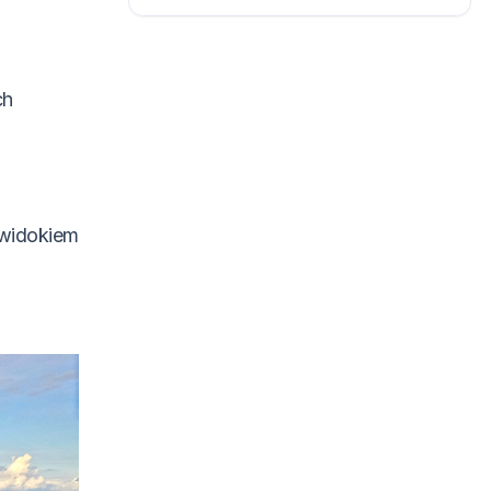
ch
widokiem