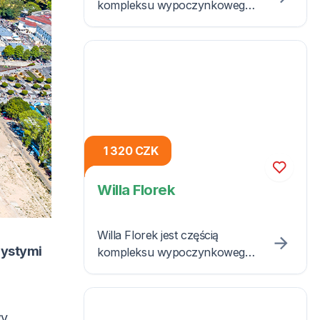
kompleksu wypoczynkowego
nad morzem w Rewalu, w
którym do dyspozycji Gości jest
SPA, kryty basen, restauracja,
a dla najmłodszych
przygotowano plac zabaw.
1 320 CZK
Willa Florek
Willa Florek jest częścią
zystymi
kompleksu wypoczynkowego
z Villą Arielka i Grandem, który
ma blisko dwudziestoletnią
tradycję i zapewnia swoim
y,