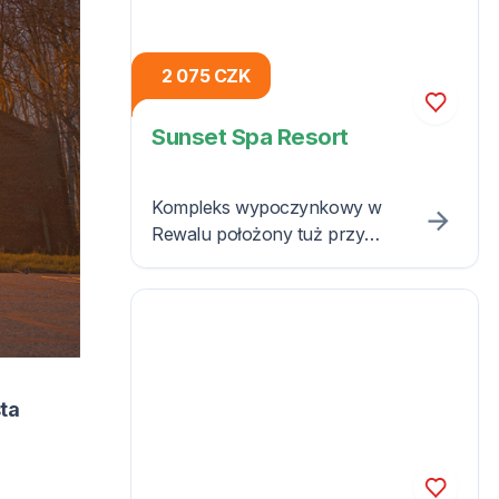
2 075 CZK
Sunset Spa Resort
Kompleks wypoczynkowy w
Rewalu położony tuż przy
pięknej, piaszczystej plaży.
ta