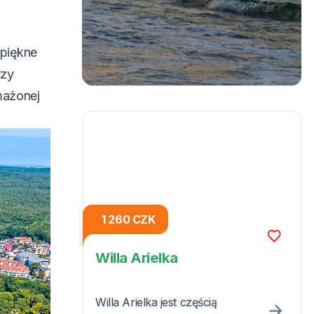
 piękne
czy
mażonej
1 260 CZK
Willa Arielka
Willa Arielka jest częścią