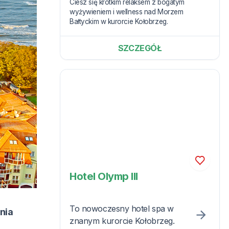
Ciesz się krótkim relaksem z bogatym
wyżywieniem i wellness nad Morzem
Bałtyckim w kurorcie Kołobrzeg.
SZCZEGÓŁ
Hotel Olymp III
To nowoczesny hotel spa w
nia
znanym kurorcie Kołobrzeg.