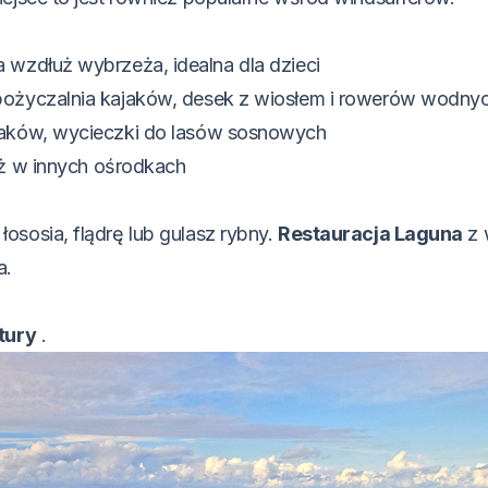
a wzdłuż wybrzeża, idealna dla dzieci
pożyczalnia kajaków, desek z wiosłem i rowerów wodny
aków, wycieczki do lasów sosnowych
iż w innych ośrodkach
łososia, flądrę lub gulasz rybny.
Restauracja Laguna
z 
a.
tury
.