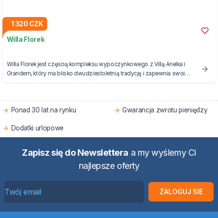
1 320 CZK
Willa Florek
Willa Florek jest częścią kompleksu wypoczynkowego z Villą Arielka i
Grandem, który ma blisko dwudziestoletnią tradycję i zapewnia swoim
gościom doskonałe udogodnienia zarówno latem, jak i zimą.
Ponad 30 lat na rynku
Gwarancja zwrotu pieniędzy
Dodatki urlopowe
Zapisz się do Newslettera
a my wyślemy Ci
najlepsze oferty
ZALOGUJ SIE