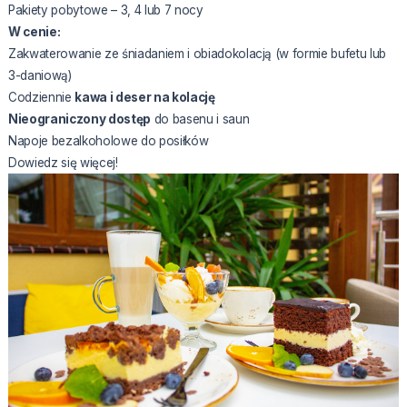
Pakiety pobytowe – 3, 4 lub 7 nocy
W cenie:
Zakwaterowanie ze śniadaniem i obiadokolacją (w formie bufetu lub
3-daniową)
Codziennie
kawa i deser na kolację
Nieograniczony dostęp
do basenu i saun
Napoje bezalkoholowe do posiłków
Dowiedz się więcej!