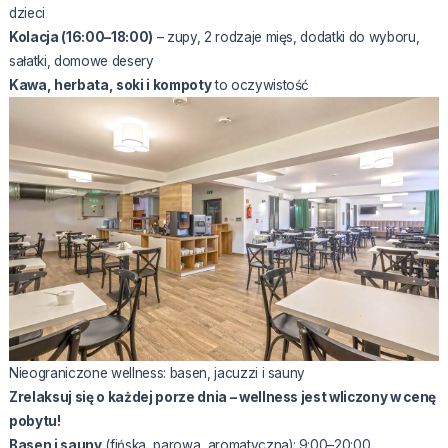
dzieci
Kolacja (16:00–18:00)
– zupy, 2 rodzaje mięs, dodatki do wyboru,
sałatki, domowe desery
Kawa, herbata, soki i kompoty
to oczywistość
Nieograniczone wellness: basen, jacuzzi i sauny
Zrelaksuj się o każdej porze dnia – wellness jest wliczony w cenę
pobytu!
Basen i sauny
(fińska, parowa, aromatyczna): 9:00–20:00