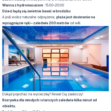
Wanna z hydromasażem
: 15:00–20:00
Dzieci będą się świetnie bawić w brodziku
A jeśli wolisz naturalne odprężenie,
plaża jest dosłownie na
wyciągnięcie ręki – zaledwie 200 metrów
od willi.
Dokąd pojechać na wycieczkę? Rewal Cię zaskoczy!
Rozrywka dla młodych i starszych zaledwie kilka minut od
obiektu.