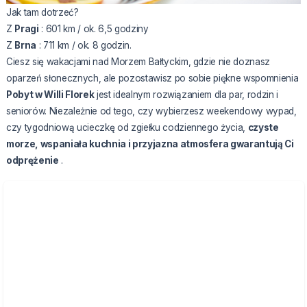
Jak tam dotrzeć?
Z
Pragi
: 601 km / ok. 6,5 godziny
Z
Brna
: 711 km / ok. 8 godzin.
Ciesz się wakacjami nad Morzem Bałtyckim, gdzie nie doznasz
oparzeń słonecznych, ale pozostawisz po sobie piękne wspomnienia
Pobyt w Willi Florek
jest idealnym rozwiązaniem dla par, rodzin i
seniorów. Niezależnie od tego, czy wybierzesz weekendowy wypad,
czy tygodniową ucieczkę od zgiełku codziennego życia,
czyste
morze, wspaniała kuchnia i przyjazna atmosfera gwarantują Ci
odprężenie
.