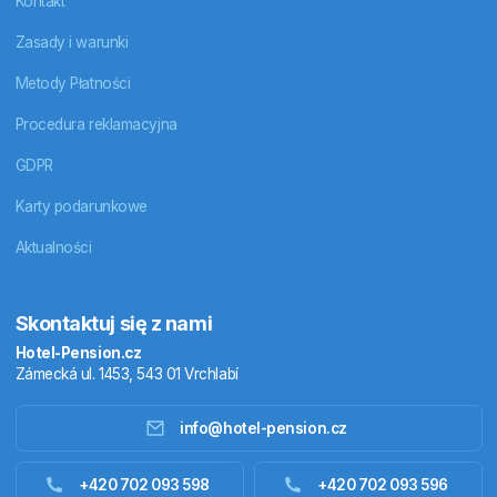
Kontakt
Zasady i warunki
Metody Płatności
Procedura reklamacyjna
GDPR
Karty podarunkowe
Aktualności
Skontaktuj się z nami
Hotel-Pension.cz
Zámecká ul. 1453, 543 01 Vrchlabí
info@hotel-pension.cz
Noclegi w Czechach
+420 702 093 598
+420 702 093 596