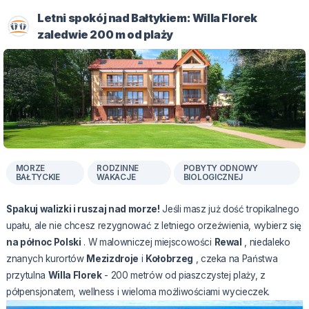
Letni spokój nad Bałtykiem: Willa Florek
zaledwie 200 m od plaży
MORZE
RODZINNE
POBYTY ODNOWY
BAŁTYCKIE
WAKACJE
BIOLOGICZNEJ
Spakuj walizki i ruszaj nad morze!
Jeśli masz już dość tropikalnego
upału, ale nie chcesz rezygnować z letniego orzeźwienia, wybierz się
na północ Polski
. W malowniczej miejscowości
Rewal
, niedaleko
znanych kurortów
Mezizdroje
i
Kołobrzeg
, czeka na Państwa
przytulna
Willa Florek
- 200 metrów od piaszczystej plaży, z
półpensjonatem, wellness i wieloma możliwościami wycieczek.