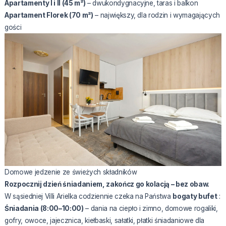
Apartamenty I i II (45 m²)
– dwukondygnacyjne, taras i balkon
Apartament Florek (70 m²)
– największy, dla rodzin i wymagających
gości
Domowe jedzenie ze świeżych składników
Rozpocznij dzień śniadaniem, zakończ go kolacją – bez obaw.
W sąsiedniej Villi Arielka codziennie czeka na Państwa
bogaty bufet
:
Śniadania (8:00–10:00)
– dania na ciepło i zimno, domowe rogaliki,
gofry, owoce, jajecznica, kiełbaski, sałatki, płatki śniadaniowe dla