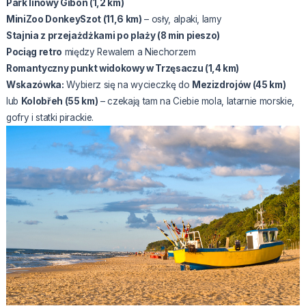
Park linowy Gibon (1,2 km)
MiniZoo DonkeySzot (11,6 km)
– osły, alpaki, lamy
Stajnia z przejażdżkami po plaży (8 min pieszo)
Pociąg retro
między Rewalem a Niechorzem
Romantyczny punkt widokowy w Trzęsaczu (1,4 km)
Wskazówka:
Wybierz się na wycieczkę do
Mezizdrojów (45 km)
lub
Kolobřeh (55 km)
– czekają tam na Ciebie mola, latarnie morskie,
gofry i statki pirackie.