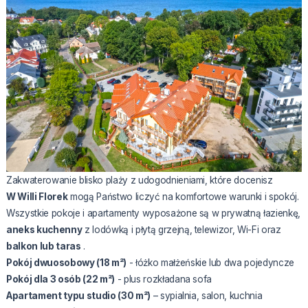
Zakwaterowanie blisko plaży z udogodnieniami, które docenisz
W Willi Florek
mogą Państwo liczyć na komfortowe warunki i spokój.
Wszystkie pokoje i apartamenty wyposażone są w prywatną łazienkę,
aneks kuchenny
z lodówką i płytą grzejną, telewizor, Wi-Fi oraz
balkon lub taras
.
Pokój dwuosobowy (18 m²)
- łóżko małżeńskie lub dwa pojedyncze
Pokój dla 3 osób (22 m²)
- plus rozkładana sofa
Apartament typu studio (30 m²)
– sypialnia, salon, kuchnia