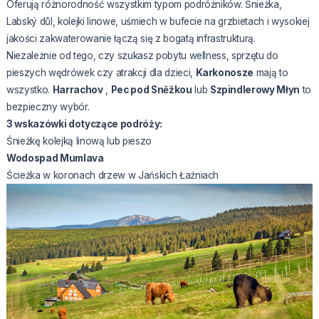
Oferują różnorodność wszystkim typom podróżników. Śnieżka,
Labský důl, kolejki linowe, uśmiech w bufecie na grzbietach i wysokiej
jakości zakwaterowanie łączą się z bogatą infrastrukturą.
Niezależnie od tego, czy szukasz pobytu wellness, sprzętu do
pieszych wędrówek czy atrakcji dla dzieci,
Karkonosze
mają to
wszystko.
Harrachov
,
Pec pod Sněžkou
lub
Szpindlerowy Młyn
to
bezpieczny wybór.
3 wskazówki dotyczące podróży:
Śnieżkę kolejką linową lub pieszo
Wodospad Mumlava
Ścieżka w koronach drzew w Jańskich Łaźniach