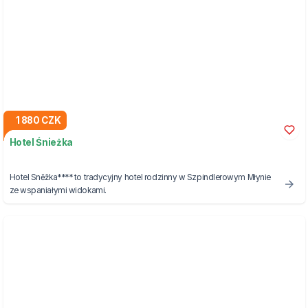
1 880 CZK
Hotel Śnieżka
Hotel Sněžka**** to tradycyjny hotel rodzinny w Szpindlerowym Młynie
ze wspaniałymi widokami.