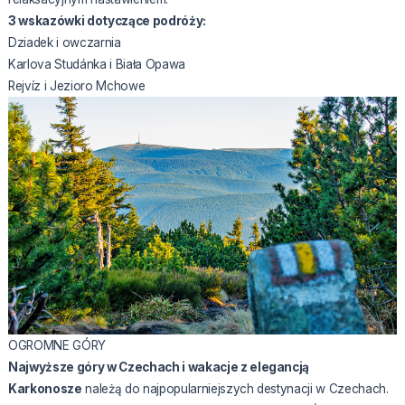
3 wskazówki dotyczące podróży:
Dziadek i owczarnia
Karlova Studánka i Biała Opawa
Rejvíz i Jezioro Mchowe
OGROMNE GÓRY
Najwyższe góry w Czechach i wakacje z elegancją
Karkonosze
należą do najpopularniejszych destynacji w Czechach.