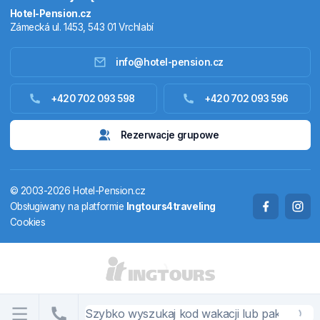
Hotel-Pension.cz
Zámecká ul. 1453, 543 01 Vrchlabí
info@hotel-pension.cz
Noclegi w Czechach
+420 702 093 598
+420 702 093 596
Zakwaterowanie za granicą
Rezerwacje grupowe
Pakiety pobytowe
© 2003-2026 Hotel-Pension.cz
Termale
Obsługiwany na platformie
Ingtours4traveling
Cookies
Domy letniskowe
STANY I TERYTORIA
CS
EN
DE
PL