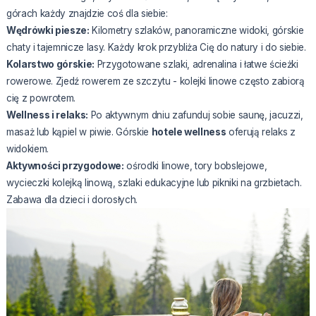
górach każdy znajdzie coś dla siebie:
Wędrówki piesze:
Kilometry szlaków, panoramiczne widoki,
górskie
chaty
i tajemnicze lasy. Każdy krok przybliża Cię do natury i do siebie.
Kolarstwo górskie:
Przygotowane szlaki, adrenalina i łatwe ścieżki
rowerowe. Zjedź rowerem ze szczytu - kolejki linowe często zabiorą
cię z powrotem.
Wellness i relaks:
Po aktywnym dniu zafunduj sobie saunę, jacuzzi,
masaż lub kąpiel w piwie. Górskie
hotele wellness
oferują relaks z
widokiem.
Aktywności przygodowe:
ośrodki linowe, tory bobslejowe,
wycieczki kolejką linową, szlaki edukacyjne lub pikniki na grzbietach.
Zabawa dla dzieci i dorosłych.