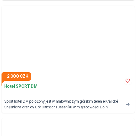
2 000 CZK
Hotel SPORT DM
Sport hotel DM położony jest w malowniczym górskim terenie Králické
Sněžník na granicy Gór Orlickich i Jeseníku w miejscowości Dolní
Morava.