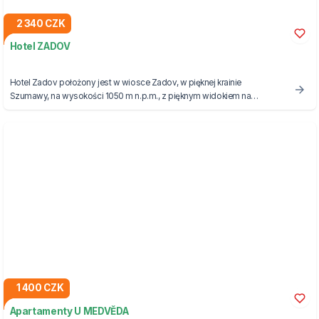
2 340 CZK
Hotel ZADOV
Hotel Zadov położony jest w wiosce Zadov, w pięknej krainie
Szumawy, na wysokości 1050 m n.p.m., z pięknym widokiem na
podnóża środkowej Szumawy.
1 400 CZK
Apartamenty U MEDVĚDA