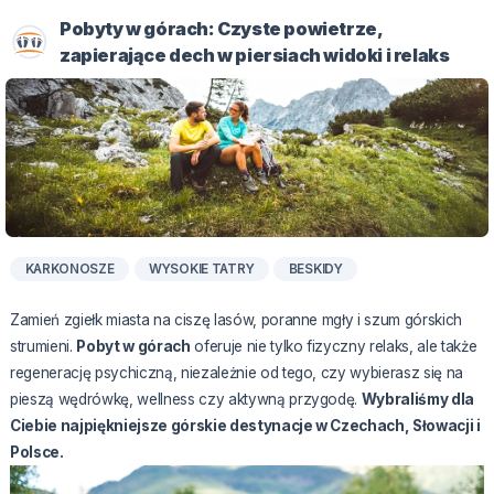
Pobyty w górach: Czyste powietrze,
zapierające dech w piersiach widoki i relaks
KARKONOSZE
WYSOKIE TATRY
BESKIDY
Zamień zgiełk miasta na ciszę lasów, poranne mgły i szum górskich
strumieni.
Pobyt w górach
oferuje nie tylko fizyczny relaks, ale także
regenerację psychiczną, niezależnie od tego, czy wybierasz się na
pieszą wędrówkę, wellness czy aktywną przygodę.
Wybraliśmy dla
Ciebie najpiękniejsze górskie destynacje w Czechach, Słowacji i
Polsce.