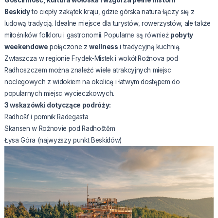
Gościnność, kultura wołoska i wzgórza pełne historii
Beskidy
to ciepły zakątek kraju, gdzie górska natura łączy się z
ludową tradycją. Idealne miejsce dla turystów, rowerzystów, ale także
miłośników folkloru i gastronomii. Popularne są również
pobyty
weekendowe
połączone z
wellness
i tradycyjną kuchnią.
Zwłaszcza w regionie Frydek-Mistek i wokół Rožnova pod
Radhoszczem można znaleźć wiele atrakcyjnych miejsc
noclegowych z widokiem na okolicę i łatwym dostępem do
popularnych miejsc wycieczkowych.
3 wskazówki dotyczące podróży:
Radhošť i pomnik Radegasta
Skansen w Rožnovie pod Radhoštěm
Łysa Góra (najwyższy punkt Beskidów)