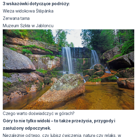
3 wskazówki dotyczące podróży:
Wieża widokowa Štěpánka
Zerwana tama
Muzeum Szkła w Jabloncu
Czego warto doświadczyć w górach?
Góry to nie tylko widoki – to także przeżycia, przygody i
zasłużony odpoczynek.
Niezależnie od tego, czy lubisz ćwiczenia, naturę czy relaks, w