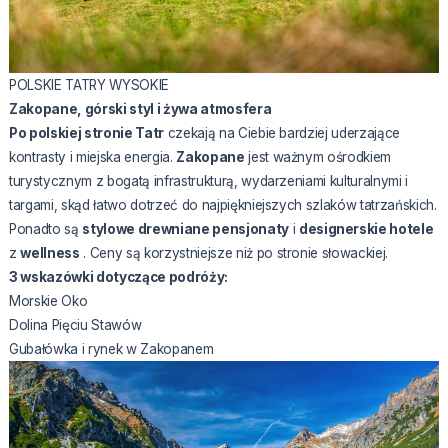
POLSKIE TATRY WYSOKIE
Zakopane, górski styl i żywa atmosfera
Po polskiej stronie Tatr
czekają na Ciebie bardziej uderzające
kontrasty i miejska energia.
Zakopane
jest ważnym ośrodkiem
turystycznym z bogatą infrastrukturą, wydarzeniami kulturalnymi i
targami, skąd łatwo dotrzeć do najpiękniejszych szlaków tatrzańskich.
Ponadto są
stylowe drewniane pensjonaty
i
designerskie hotele
z
wellness
. Ceny są korzystniejsze niż po stronie słowackiej.
3 wskazówki dotyczące podróży:
Morskie Oko
Dolina Pięciu Stawów
Gubałówka i rynek w Zakopanem