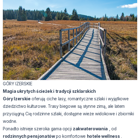
GÓRY IZERSKIE
Magia ukrytych ścieżek i tradycji szklarskich
Góry Izerskie
oferują ciche lasy, romantyczne szlaki i wyjątkowe
dziedzictwo kulturowe. Trasy biegowe są słynne zimą, ale latem
przyciągną Cię rodzinne szlaki, dostępne wieże widokowe i zbiorniki
wodne.
Ponadto istnieje szeroka gama opcji
zakwaterowania
, od
rodzinnych pensjonatów
po komfortowe
hotele wellness
.