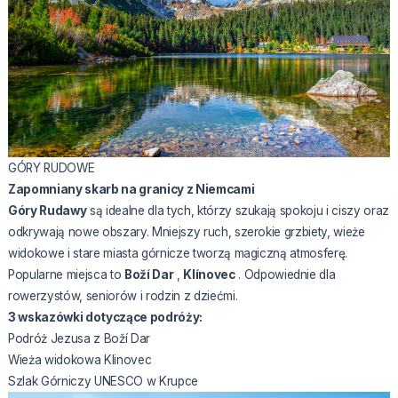
GÓRY RUDOWE
Zapomniany skarb na granicy z Niemcami
Góry Rudawy
są idealne dla tych, którzy szukają spokoju i ciszy oraz
odkrywają nowe obszary. Mniejszy ruch, szerokie grzbiety, wieże
widokowe i stare miasta górnicze tworzą magiczną atmosferę.
Popularne miejsca to
Boží Dar
,
Klínovec
. Odpowiednie dla
rowerzystów, seniorów i rodzin z dziećmi.
3 wskazówki dotyczące podróży:
Podróż Jezusa z Boží Dar
Wieża widokowa Klinovec
Szlak Górniczy UNESCO w Krupce