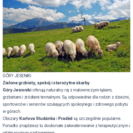
GÓRY JESENIKI
Zielone grzbiety, spokój i starożytne skarby
Góry Jesioniki
oferują naturalny raj z malowniczymi łąkami,
grzbietami i źródłami termalnymi. Są odpowiednie dla rodzin z dziećmi,
sportowców i seniorów szukających spokojnego i zdrowego pobytu
w górach.
Obszary
Karlova Studánka
i
Praděd
są szczególnie popularne.
Ponadto znajdziesz tu doskonałe zakwaterowanie z terapeutycznym i
relaksacyjnym nastawieniem.