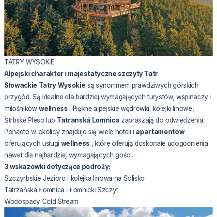
TATRY WYSOKIE
Alpejski charakter i majestatyczne szczyty Tatr
Słowackie Tatry Wysokie
są synonimem prawdziwych górskich
przygód. Są idealne dla bardziej wymagających turystów, wspinaczy i
miłośników
wellness
. Piękne alpejskie wędrówki, kolejki linowe,
Štrbské Pleso lub
Tatranská Lomnica
zapraszają do odwiedzenia.
Ponadto w okolicy znajduje się wiele hoteli i
apartamentów
oferujących usługi
wellness
, które oferują doskonałe udogodnienia
nawet dla najbardziej wymagających gości.
3 wskazówki dotyczące podróży:
Szczyrbskie Jezioro i kolejka linowa na Solisko
Tatrzańska Łomnica i Łomnicki Szczyt
Wodospady Cold Stream