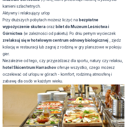
kamieni szlachetnych.
Aktywny i relaksujący urlop
Przy dłuższych pobytach możesz liczyć na
bezpłatne
wypożyczenie skutera
oraz
bilet do Muzeum Leśnictwa i
Górnictwa
(w zależności od pakietu). Po dniu pełnym wycieczek
zrelaksuj się w hotelowym centrum odnowy biologicznej
, zjedz
kolację w restauracji lub zagraj z rodziną w gry planszowe w pokoju
gier.
Niezależnie od tego, czy przyjeżdżasz dla sportu, natury czy relaksu,
hotel Skicentrum Harrachov
oferuje wszystko, czego możesz
oczekiwać od urlopu w górach - komfort, rodzinną atmosferę i
zabawę dla osób w każdym wieku.