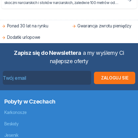
skoczni narciarskich i stoków narciarskich, zaledwie 100 metrów od
wyciągu krzesełkowego na Čertovą Horę.
Ponad 30 lat na rynku
Gwarancja zwrotu pieniędzy
Dodatki urlopowe
Zapisz się do Newslettera
a my wyślemy Ci
najlepsze oferty
ZALOGUJ SIE
Pobyty w Czechach
Karkonosze
Beskidy
Jesenik