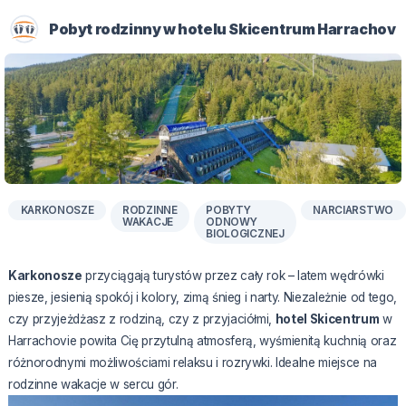
Pobyt rodzinny w hotelu Skicentrum Harrachov
KARKONOSZE
RODZINNE
POBYTY
NARCIARSTWO
WAKACJE
ODNOWY
BIOLOGICZNEJ
Karkonosze
przyciągają turystów przez cały rok – latem wędrówki
piesze, jesienią spokój i kolory, zimą śnieg i narty. Niezależnie od tego,
czy przyjeżdżasz z rodziną, czy z przyjaciółmi,
hotel Skicentrum
w
Harrachovie powita Cię przytulną atmosferą, wyśmienitą kuchnią oraz
różnorodnymi możliwościami relaksu i rozrywki. Idealne miejsce na
rodzinne wakacje w sercu gór.