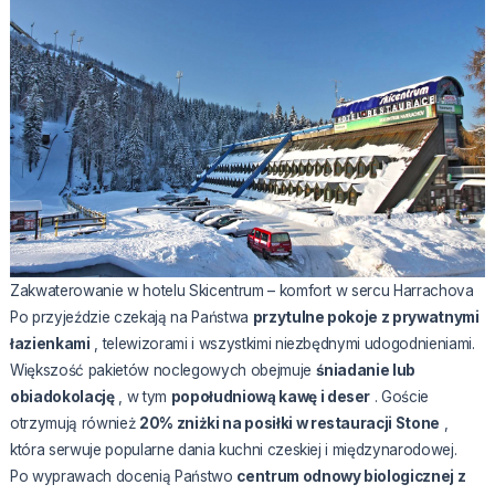
Zakwaterowanie w hotelu Skicentrum – komfort w sercu Harrachova
Po przyjeździe czekają na Państwa
przytulne pokoje z prywatnymi
łazienkami
, telewizorami i wszystkimi niezbędnymi udogodnieniami.
Większość pakietów noclegowych obejmuje
śniadanie lub
obiadokolację
, w tym
popołudniową kawę i deser
. Goście
otrzymują również
20% zniżki na posiłki w restauracji Stone
,
która serwuje popularne dania kuchni czeskiej i międzynarodowej.
Po wyprawach docenią Państwo
centrum odnowy biologicznej z