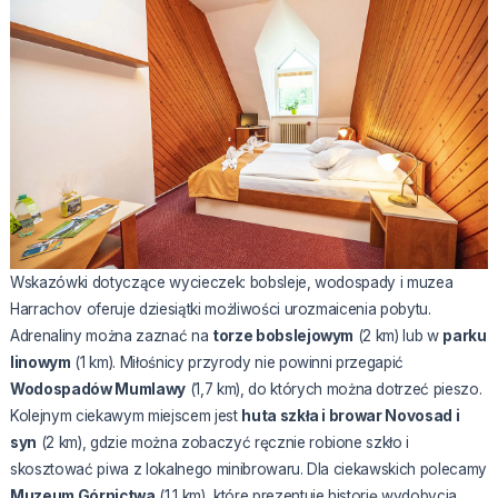
Wskazówki dotyczące wycieczek: bobsleje, wodospady i muzea
Harrachov oferuje dziesiątki możliwości urozmaicenia pobytu.
Adrenaliny można zaznać na
torze bobslejowym
(2 km) lub w
parku
linowym
(1 km). Miłośnicy przyrody nie powinni przegapić
Wodospadów Mumlawy
(1,7 km), do których można dotrzeć pieszo.
Kolejnym ciekawym miejscem jest
huta szkła i browar Novosad i
syn
(2 km), gdzie można zobaczyć ręcznie robione szkło i
skosztować piwa z lokalnego minibrowaru. Dla ciekawskich polecamy
Muzeum Górnictwa
(1,1 km), które prezentuje historię wydobycia