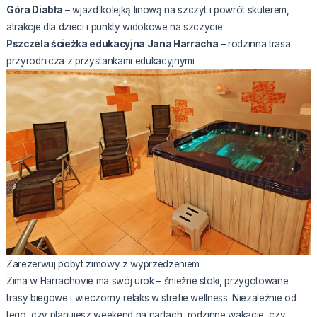
Góra Diabła
– wjazd kolejką linową na szczyt i powrót skuterem,
atrakcje dla dzieci i punkty widokowe na szczycie
Pszczela ścieżka edukacyjna Jana Harracha
– rodzinna trasa
przyrodnicza z przystankami edukacyjnymi
Zarezerwuj pobyt zimowy z wyprzedzeniem
Zima w Harrachovie ma swój urok – śnieżne stoki, przygotowane
trasy biegowe i wieczorny relaks w strefie wellness. Niezależnie od
tego, czy planujesz weekend na nartach, rodzinne wakacje, czy