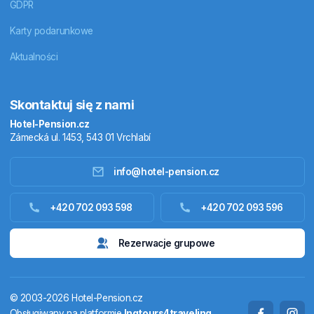
GDPR
Karty podarunkowe
Aktualności
Skontaktuj się z nami
Hotel-Pension.cz
Zámecká ul. 1453, 543 01 Vrchlabí
info@hotel-pension.cz
+420 702 093 598
+420 702 093 596
Noclegi w Czechach
Rezerwacje grupowe
Zakwaterowanie za granicą
© 2003-2026 Hotel-Pension.cz
Pakiety pobytowe
Obsługiwany na platformie
Ingtours4traveling