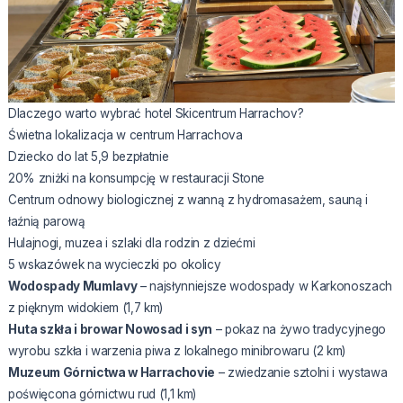
Dlaczego warto wybrać hotel Skicentrum Harrachov?
Świetna lokalizacja w centrum Harrachova
Dziecko do lat 5,9 bezpłatnie
20% zniżki na konsumpcję w restauracji Stone
Centrum odnowy biologicznej z wanną z hydromasażem, sauną i
łaźnią parową
Hulajnogi, muzea i szlaki dla rodzin z dziećmi
5 wskazówek na wycieczki po okolicy
Wodospady Mumlavy
– najsłynniejsze wodospady w Karkonoszach
z pięknym widokiem (1,7 km)
Huta szkła i browar Nowosad i syn
– pokaz na żywo tradycyjnego
wyrobu szkła i warzenia piwa z lokalnego minibrowaru (2 km)
Muzeum Górnictwa w Harrachovie
– zwiedzanie sztolni i wystawa
poświęcona górnictwu rud (1,1 km)