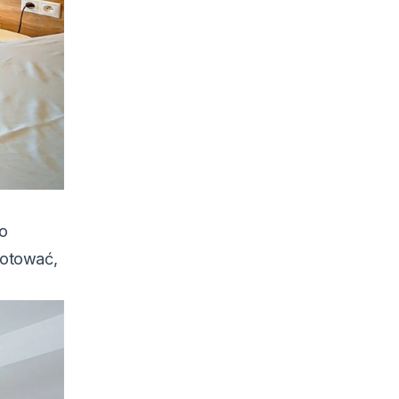
wo
gotować,