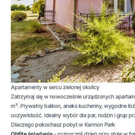
Apartamenty w sercu zielonej okolicy
Zatrzymaj się w nowocześnie urządzonych apartam
m². Prywatny balkon, aneks kuchenny, wygodne łóż
oczywistość. Idealny wybór dla par, rodzin i grup prz
Dlaczego pokochasz pobyt w Karmon Park
Obfite śniadania
- rozpocznij dzień przy stole w for