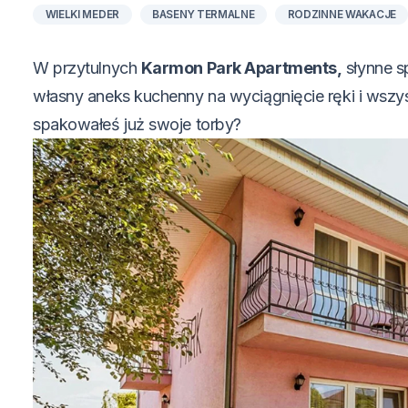
WIELKI MEDER
BASENY TERMALNE
RODZINNE WAKACJE
W przytulnych
Karmon Park Apartments,
słynne s
własny aneks kuchenny na wyciągnięcie ręki i wszys
spakowałeś już swoje torby?