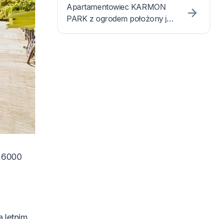
Apartamentowiec KARMON
PARK z ogrodem położony jest
w miejscowości Veľký Meder,
zaledwie 100 m od słynnego
kąpieliska termalnego Thermal
Corvinus.
i 6000
a letnim