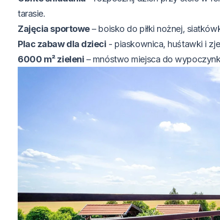
tarasie.
Zajęcia sportowe
– boisko do piłki nożnej, siatkówka
Plac zabaw dla dzieci
- piaskownica, huśtawki i z
6000 m² zieleni
– mnóstwo miejsca do wypoczynk