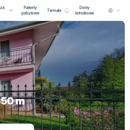
 za
Pakiety
Domy
Termale
pobytowe
letniskowe
350 m