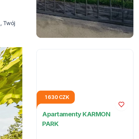
, Twój
1 630 CZK
Apartamenty KARMON
PARK