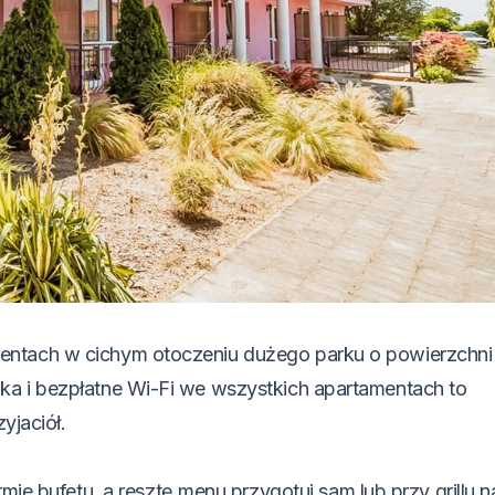
entach w cichym otoczeniu dużego parku o powierzchn
ka i bezpłatne Wi-Fi we wszystkich apartamentach to
yjaciół.
mie bufetu, a resztę menu przygotuj sam lub przy grillu n