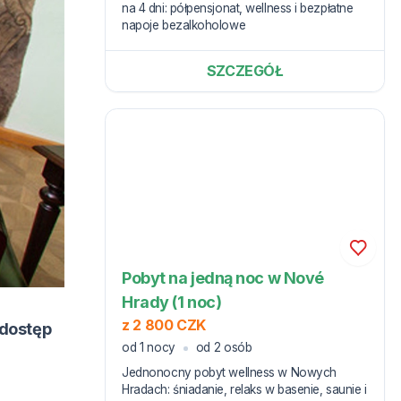
na 4 dni: półpensjonat, wellness i bezpłatne
napoje bezalkoholowe
SZCZEGÓŁ
Pobyt na jedną noc w Nové
Hrady (1 noc)
z 2 800 CZK
 dostęp
od 1 nocy
od 2 osób
Jednonocny pobyt wellness w Nowych
Hradach: śniadanie, relaks w basenie, saunie i