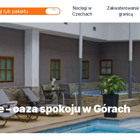
Noclegi w
Zakwaterowanie
Czechach
granicą
e – oaza spokoju w Górach