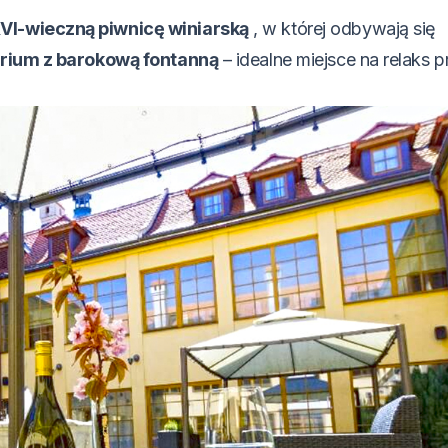
VI-wieczną piwnicę winiarską
, w której odbywają się
trium z barokową fontanną
– idealne miejsce na relaks p