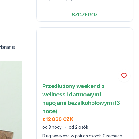
SZCZEGÓŁ
ybrane
Przedłużony weekend z
wellness i darmowymi
napojami bezalkoholowymi (3
noce)
z 12 060 CZK
od 3 nocy
od 2 osób
Długi weekend w południowych Czechach