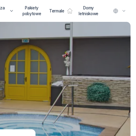
 za
Pakiety
Domy
Termale
pobytowe
letniskowe