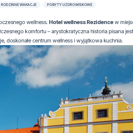
RODZINNE WAKACJE
POBYTY UZDROWISKOWE
woczesnego wellness.
Hotel wellness Rezidence
w miejs
czesnego komfortu – arystokratyczna historia pisana jest
oje, doskonałe centrum wellness i wyjątkowa kuchnia.