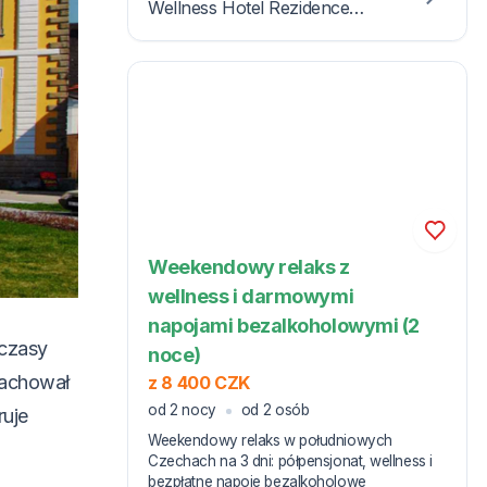
Wellness Hotel Rezidence
zajmuje niemal całą jedną
stronę rynku w miejscowości
Nové Hrady, naprzeciwko
zabytkowego ratusza.
Weekendowy relaks z
wellness i darmowymi
napojami bezalkoholowymi (2
 czasy
noce)
zachował
z 8 400 CZK
od 2 nocy
od 2 osób
ruje
Weekendowy relaks w południowych
Czechach na 3 dni: półpensjonat, wellness i
bezpłatne napoje bezalkoholowe