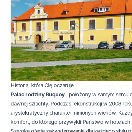
Historia, która Cię oczaruje
Pałac rodziny Buquoy
, położony w samym sercu d
dawnej szlachty. Podczas rekonstrukcji w 2008 ro
arystokratyczny charakter minionych wieków. Każdy 
komfort, do którego przywykli Państwo w hotelach 
Szeroka oferta zakwaterowania dla każdego stylu 