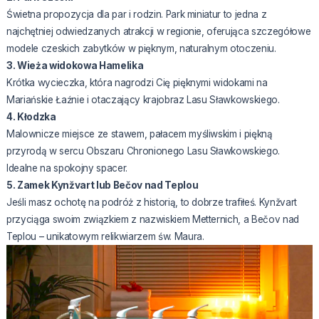
Świetna propozycja dla par i rodzin. Park miniatur to jedna z
najchętniej odwiedzanych atrakcji w regionie, oferująca szczegółowe
modele czeskich zabytków w pięknym, naturalnym otoczeniu.
3. Wieża widokowa Hamelika
Krótka wycieczka, która nagrodzi Cię pięknymi widokami na
Mariańskie Łaźnie i otaczający krajobraz Lasu Sławkowskiego.
4. Kłodzka
Malownicze miejsce ze stawem, pałacem myśliwskim i piękną
przyrodą w sercu Obszaru Chronionego Lasu Sławkowskiego.
Idealne na spokojny spacer.
5. Zamek Kynžvart lub Bečov nad Teplou
Jeśli masz ochotę na podróż z historią, to dobrze trafiłeś. Kynžvart
przyciąga swoim związkiem z nazwiskiem Metternich, a Bečov nad
Teplou – unikatowym relikwiarzem św. Maura.