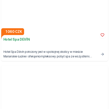
1 060 CZK
Hotel Spa DEVÍN
Hotel Spa Děvín położony jest w spokojnej okolicy w mieście
Mariańskie Łaźnie i oferuje kompleksowy pobyt spa ze wszystkimi
niezbędnymi usługami, zabiegami i indywidualnym podejściem.