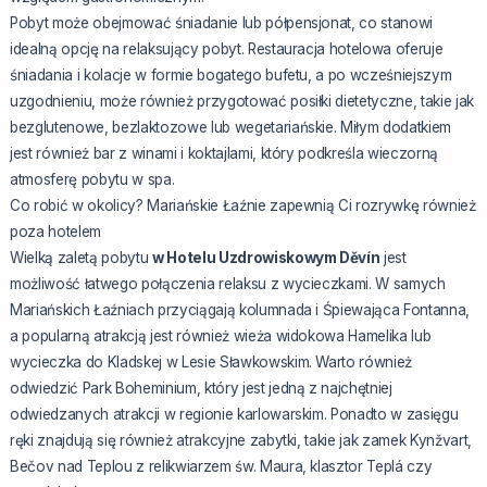
Pobyt może obejmować śniadanie lub półpensjonat, co stanowi
idealną opcję na relaksujący pobyt. Restauracja hotelowa oferuje
śniadania i kolacje w formie bogatego bufetu, a po wcześniejszym
uzgodnieniu, może również przygotować posiłki dietetyczne, takie jak
bezglutenowe, bezlaktozowe lub wegetariańskie. Miłym dodatkiem
jest również bar z winami i koktajlami, który podkreśla wieczorną
atmosferę pobytu w spa.
Co robić w okolicy? Mariańskie Łaźnie zapewnią Ci rozrywkę również
poza hotelem
Wielką zaletą pobytu
w Hotelu Uzdrowiskowym Děvín
jest
możliwość łatwego połączenia relaksu z wycieczkami. W samych
Mariańskich Łaźniach przyciągają kolumnada i Śpiewająca Fontanna,
a popularną atrakcją jest również wieża widokowa Hamelika lub
wycieczka do Kladskej w Lesie Sławkowskim. Warto również
odwiedzić Park Boheminium, który jest jedną z najchętniej
odwiedzanych atrakcji w regionie karlowarskim. Ponadto w zasięgu
ręki znajdują się również atrakcyjne zabytki, takie jak zamek Kynžvart,
Bečov nad Teplou z relikwiarzem św. Maura, klasztor Teplá czy