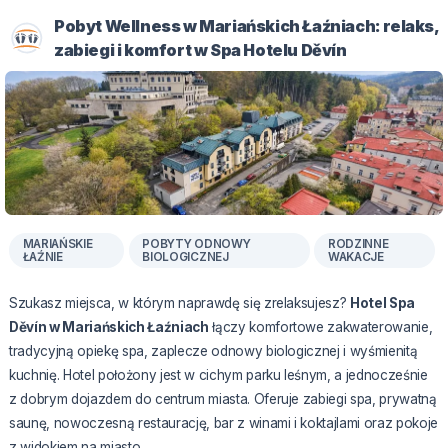
Pobyt Wellness w Mariańskich Łaźniach: relaks,
zabiegi i komfort w Spa Hotelu Děvín
MARIAŃSKIE
POBYTY ODNOWY
RODZINNE
ŁAŹNIE
BIOLOGICZNEJ
WAKACJE
Szukasz miejsca, w którym naprawdę się zrelaksujesz?
Hotel Spa
Děvín w Mariańskich Łaźniach
łączy komfortowe zakwaterowanie,
tradycyjną opiekę spa, zaplecze odnowy biologicznej i wyśmienitą
kuchnię. Hotel położony jest w cichym parku leśnym, a jednocześnie
z dobrym dojazdem do centrum miasta. Oferuje zabiegi spa, prywatną
saunę, nowoczesną restaurację, bar z winami i koktajlami oraz pokoje
z widokiem na miasto.