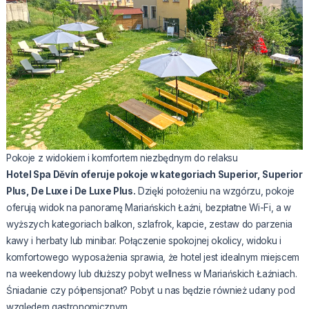
Pokoje z widokiem i komfortem niezbędnym do relaksu
Hotel Spa Děvín oferuje pokoje w kategoriach Superior, Superior
Plus, De Luxe i De Luxe Plus.
Dzięki położeniu na wzgórzu, pokoje
oferują widok na panoramę Mariańskich Łaźni, bezpłatne Wi-Fi, a w
wyższych kategoriach balkon, szlafrok, kapcie, zestaw do parzenia
kawy i herbaty lub minibar. Połączenie spokojnej okolicy, widoku i
komfortowego wyposażenia sprawia, że hotel jest idealnym miejscem
na weekendowy lub dłuższy pobyt wellness w Mariańskich Łaźniach.
Śniadanie czy półpensjonat? Pobyt u nas będzie również udany pod
względem gastronomicznym.