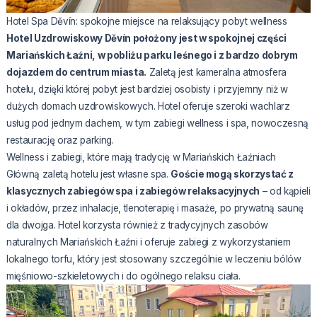
Hotel Spa Děvín: spokojne miejsce na relaksujący pobyt wellness
Hotel Uzdrowiskowy Děvín położony jest w spokojnej części
Mariańskich Łaźni, w pobliżu parku leśnego i z bardzo dobrym
dojazdem do centrum miasta.
Zaletą jest kameralna atmosfera
hotelu, dzięki której pobyt jest bardziej osobisty i przyjemny niż w
dużych domach uzdrowiskowych. Hotel oferuje szeroki wachlarz
usług pod jednym dachem, w tym zabiegi wellness i spa, nowoczesną
restaurację oraz parking.
Wellness i zabiegi, które mają tradycję w Mariańskich Łaźniach
Główną zaletą hotelu jest własne spa.
Goście mogą skorzystać z
klasycznych zabiegów spa i zabiegów relaksacyjnych
– od kąpieli
i okładów, przez inhalacje, tlenoterapię i masaże, po prywatną saunę
dla dwojga. Hotel korzysta również z tradycyjnych zasobów
naturalnych Mariańskich Łaźni i oferuje zabiegi z wykorzystaniem
lokalnego torfu, który jest stosowany szczególnie w leczeniu bólów
mięśniowo-szkieletowych i do ogólnego relaksu ciała.