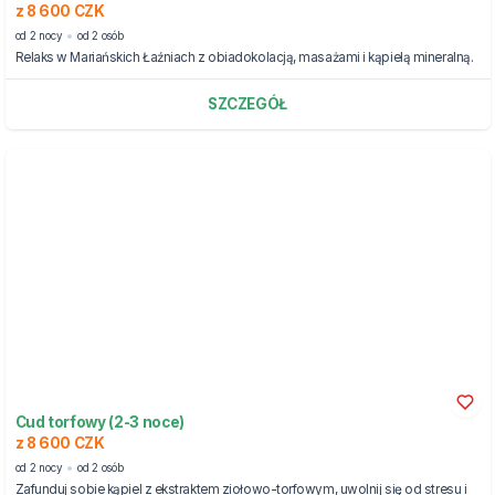
z 8 600 CZK
od 2 nocy
od 2 osób
Relaks w Mariańskich Łaźniach z obiadokolacją, masażami i kąpielą mineralną.
SZCZEGÓŁ
Cud torfowy (2-3 noce)
z 8 600 CZK
od 2 nocy
od 2 osób
Zafunduj sobie kąpiel z ekstraktem ziołowo-torfowym, uwolnij się od stresu i