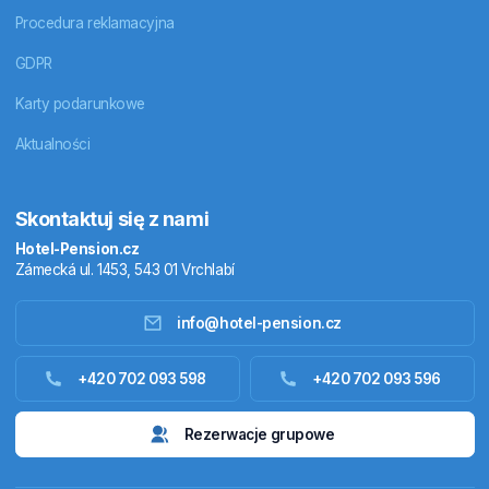
Procedura reklamacyjna
GDPR
Karty podarunkowe
Aktualności
Skontaktuj się z nami
Hotel-Pension.cz
Zámecká ul. 1453, 543 01 Vrchlabí
info@hotel-pension.cz
Noclegi w Czechach
+420 702 093 598
+420 702 093 596
Zakwaterowanie za granicą
Rezerwacje grupowe
Pakiety pobytowe