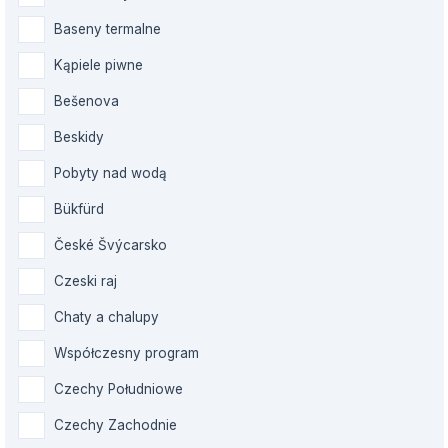
Baseny termalne
Kąpiele piwne
Bešenova
Beskidy
Pobyty nad wodą
Bükfürd
České Švýcarsko
Czeski raj
Chaty a chalupy
Współczesny program
Czechy Południowe
Czechy Zachodnie