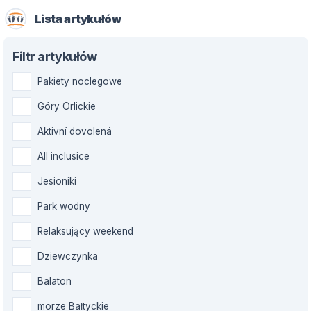
Lista artykułów
Filtr artykułów
Pakiety noclegowe
Góry Orlickie
Aktivní dovolená
All inclusice
Jesioniki
Park wodny
Relaksujący weekend
Dziewczynka
Balaton
morze Bałtyckie