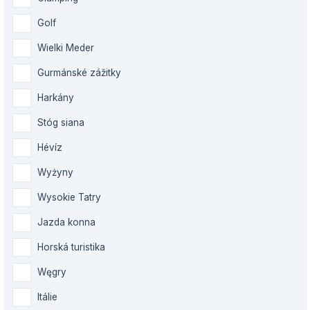
Golf
Wielki Meder
Gurmánské zážitky
Harkány
Stóg siana
Hévíz
Wyżyny
Wysokie Tatry
Jazda konna
Horská turistika
Węgry
Itálie