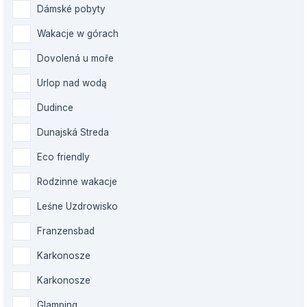
Dámské pobyty
Wakacje w górach
Dovolená u moře
Urlop nad wodą
Dudince
Dunajská Streda
Eco friendly
Rodzinne wakacje
Leśne Uzdrowisko
Franzensbad
Karkonosze
Karkonosze
Glamping