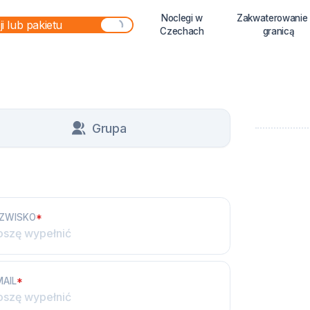
Noclegi w
Zakwaterowanie
Czechach
granicą
Grupa
ZWISKO
*
MAIL
*