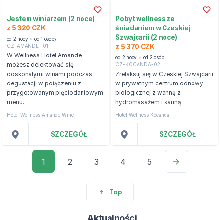
Jestem winiarzem (2 noce)
Pobyt wellness ze
z 5 320 CZK
śniadaniem w Czeskiej
Szwajcarii (2 noce)
od 2 nocy
od 1 osoby
CZ-AMANDE- 01
z 5 370 CZK
W Wellness Hotel Amande
od 2 nocy
od 2 osób
CZ-KOCANDA-02
możesz delektować się
doskonałymi winami podczas
Zrelaksuj się w Czeskiej Szwajcarii
degustacji w połączeniu z
w prywatnym centrum odnowy
przygotowanym pięciodaniowym
biologicznej z wanną z
menu.
hydromasażem i sauną
Hotel Wellness Amande Wine
Hotel Wellness Kocanda
SZCZEGÓŁ
SZCZEGÓŁ
1
2
3
4
5
Top
Aktualności