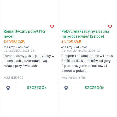
Romantyczny pobyt (1-2
Pobyt relaksacyjny z sauną
noce)
na podczerwień (2 noce)
z 4 990 CZK
z 5 150 CZK
od 2 nocy
od 2 osób
od 2 nocy
od 2 osób
CZ-JESENICE-2026-03
CZ-HOTELAMALKA-2026-02
Romantyczny pakiet pobytowy w
Przyjedź i naładuj baterie w Hotelu
Jesenicach z czterodaniową
Amálka: kilka kilometrów od góry
kolacją przy świecach
Říp, sauna, grota solna, kawa i
owoce w pokoju.
Hotel JESENICE
Hotel Amálka u Říp
SZCZEGÓŁ
SZCZEGÓŁ