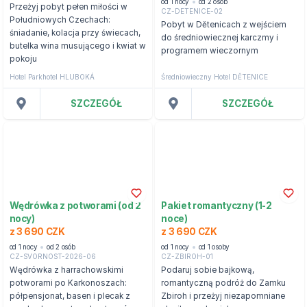
od 1 nocy
od 2 osób
Przeżyj pobyt pełen miłości w
CZ-DETENICE-02
Południowych Czechach:
Pobyt w Dětenicach z wejściem
śniadanie, kolacja przy świecach,
do średniowiecznej karczmy i
butelka wina musującego i kwiat w
programem wieczornym
pokoju
Hotel Parkhotel HLUBOKÁ
Średniowieczny Hotel DĚTENICE
SZCZEGÓŁ
SZCZEGÓŁ
Wędrówka z potworami (od 2
Pakiet romantyczny (1-2
nocy)
noce)
z 3 690 CZK
z 3 690 CZK
od 1 nocy
od 2 osób
od 1 nocy
od 1 osoby
CZ-SVORNOST-2026-06
CZ-ZBIROH-01
Wędrówka z harrachowskimi
Podaruj sobie bajkową,
potworami po Karkonoszach:
romantyczną podróż do Zamku
półpensjonat, basen i plecak z
Zbiroh i przeżyj niezapomniane