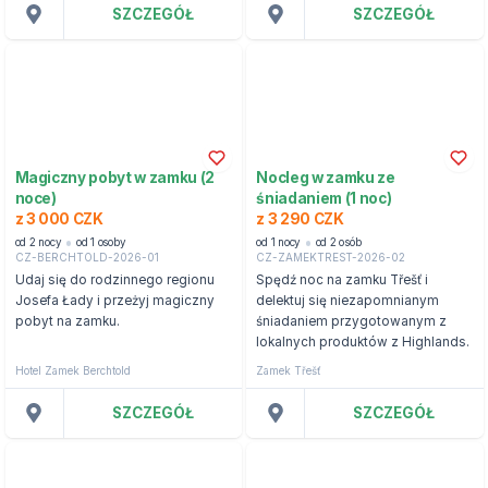
SZCZEGÓŁ
SZCZEGÓŁ
Magiczny pobyt w zamku (2
Nocleg w zamku ze
noce)
śniadaniem (1 noc)
z 3 000 CZK
z 3 290 CZK
od 2 nocy
od 1 osoby
od 1 nocy
od 2 osób
CZ-BERCHTOLD-2026-01
CZ-ZAMEKTREST-2026-02
Udaj się do rodzinnego regionu
Spędź noc na zamku Třešť i
Josefa Łady i przeżyj magiczny
delektuj się niezapomnianym
pobyt na zamku.
śniadaniem przygotowanym z
lokalnych produktów z Highlands.
Hotel Zamek Berchtold
Zamek Třešť
SZCZEGÓŁ
SZCZEGÓŁ