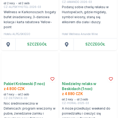
CZ-AMANDE-2026-03
od 2 nocy
od 2 osób
CZ-ALPSKYHOTEL-2026-03
Podaruj sobie chwilę relaksu w
Wellness w Karkonoszach: bogaty
Hustopečach, gdzie migdały,
bufet śniadaniowy, 3-daniowa
symbol wiosny, staną się
kolacja i karta rabatowa Yellow-
eliksirem dla ciała i duszy.
point
Hotelu ALPEJSKIEGO
Hotel Wellness Amande Wine
SZCZEGÓŁ
SZCZEGÓŁ
Pakiet Królewski (1 noc)
Niedzielny relaks w
z 4 800 CZK
Beskidach (1 noc)
z 4 880 CZK
od 1 nocy
od 2 osób
CZ-DETENICE-03
od 2 nocy
od 2 osób
CZ-HORAL-2025-03
Noc średniowieczna w
Dětenicach: program wieczorny w
A może przedłużyć weekend do
pubie, zwiedzanie zamku i
poniedziałku i cieszyć się