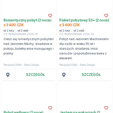
Romantyczny pobyt (2 noce)
Pakiet pobytowy 55+ (2 noce)
z 3 400 CZK
z 3 400 CZK
od 2 nocy
od 2 osób
od 2 nocy
od 2 osób
CZ-PENSIONFAMI-2026-01
CZ-PENSIONFAMI-2026-02
Ciesz się romantycznym pobytem
Pobyt nad Jeziorem Machowskim
nad Jeziorem Máchy: śniadanie w
dla osób w wieku 55 lat i
pokoju, butelka wina musującego i
starszych: śniadanie, misa
praliny
owoców i popołudniowa kawa z
deserem
Pensjonat FAMI - Retro Design
Pensjonat FAMI - Retro Design
SZCZEGÓŁ
SZCZEGÓŁ
Pobyt wellness (2 noce)
Jestem na wakacjach (2