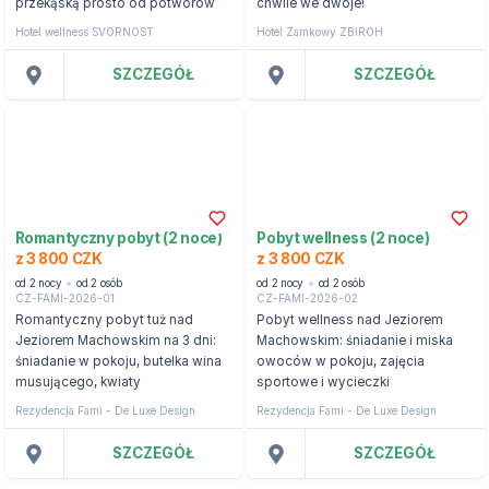
przekąską prosto od potworów
chwile we dwoje!
Hotel wellness SVORNOST
Hotel Zamkowy ZBIROH
SZCZEGÓŁ
SZCZEGÓŁ
Romantyczny pobyt (2 noce)
Pobyt wellness (2 noce)
z 3 800 CZK
z 3 800 CZK
od 2 nocy
od 2 osób
od 2 nocy
od 2 osób
CZ-FAMI-2026-01
CZ-FAMI-2026-02
Romantyczny pobyt tuż nad
Pobyt wellness nad Jeziorem
Jeziorem Machowskim na 3 dni:
Machowskim: śniadanie i miska
śniadanie w pokoju, butelka wina
owoców w pokoju, zajęcia
musującego, kwiaty
sportowe i wycieczki
Rezydencja Fami - De Luxe Design
Rezydencja Fami - De Luxe Design
SZCZEGÓŁ
SZCZEGÓŁ