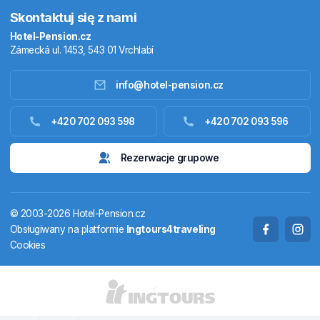
Skontaktuj się z nami
Hotel-Pension.cz
Zámecká ul. 1453, 543 01 Vrchlabí
info@hotel-pension.cz
Noclegi w Czechach
+420 702 093 598
+420 702 093 596
Zakwaterowanie za granicą
Rezerwacje grupowe
Pakiety pobytowe
© 2003-2026 Hotel-Pension.cz
Termale
Obsługiwany na platformie
Ingtours4traveling
Cookies
Domy letniskowe
STANY I TERYTORIA
CS
EN
DE
PL