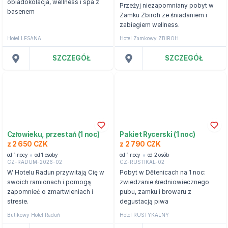
obiadokolacja, wellness i spa z
Przeżyj niezapomniany pobyt w
basenem
Zamku Zbiroh ze śniadaniem i
zabiegiem wellness.
Hotel LESANA
Hotel Zamkowy ZBIROH
SZCZEGÓŁ
SZCZEGÓŁ
Człowieku, przestań (1 noc)
Pakiet Rycerski (1 noc)
z 2 650 CZK
z 2 790 CZK
od 1 nocy
od 1 osoby
od 1 nocy
od 2 osób
CZ-RADUM-2026-02
CZ-RUSTIKAL-02
W Hotelu Radun przywitają Cię w
Pobyt w Dětenicach na 1 noc:
swoich ramionach i pomogą
zwiedzanie średniowiecznego
zapomnieć o zmartwieniach i
pubu, zamku i browaru z
stresie.
degustacją piwa
Butikowy Hotel Raduń
Hotel RUSTYKALNY