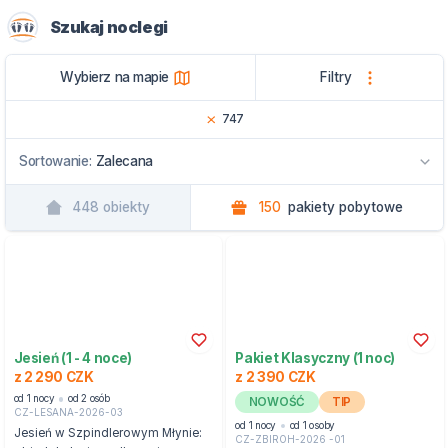
Szukaj noclegi
Wybierz na mapie
Filtry
747
Sortowanie:
Zalecana
448
obiekty
150
pakiety pobytowe
Zalecana
Wg nazwy
Przez region
Jesień (1 - 4 noce)
Pakiet Klasyczny (1 noc)
z 2 290 CZK
z 2 390 CZK
od 1 nocy
od 2 osób
NOWOŚĆ
TIP
CZ-LESANA-2026-03
od 1 nocy
od 1 osoby
Jesień w Szpindlerowym Młynie:
CZ-ZBIROH-2026 -01