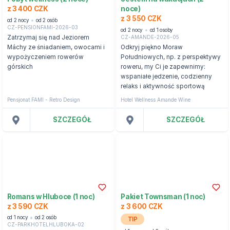
z 3 400 CZK
noce)
z 3 550 CZK
od 2 nocy
od 2 osób
CZ-PENSIONFAMI-2026-03
od 2 nocy
od 1 osoby
CZ-AMANDE-2026-05
Zatrzymaj się nad Jeziorem
Máchy ze śniadaniem, owocami i
Odkryj piękno Moraw
wypożyczeniem rowerów
Południowych, np. z perspektywy
górskich
roweru, my Ci je zapewnimy:
wspaniałe jedzenie, codzienny
relaks i aktywność sportową
Pensjonat FAMI - Retro Design
Hotel Wellness Amande Wine
SZCZEGÓŁ
SZCZEGÓŁ
Romans w Hluboce (1 noc)
Pakiet Townsman (1 noc)
z 3 590 CZK
z 3 600 CZK
od 1 nocy
od 2 osób
TIP
CZ-PARKHOTELHLUBOKA-02