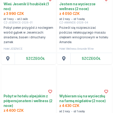
Wieś Jesenik U houbiček (1
Jestem na wycieczce
noc)
wellness (2 noce)
z 3 990 CZK
z 4 050 CZK
od 1 nocy
od 2 osób
od 2 nocy
od 1 osoby
CZ-JESENICE-2026-01
CZ-AMANDE-2026-04
Pobyt pełen przygód z noclegiem
Pozwól się rozpieszczać
wśród gąbek w Jesenicach:
podczas relaksującego masażu
śniadanie, basen i dmuchany
olejkiem winogronowym w hotelu
zamek
Amande.
Hotel JESENICE
Hotel Wellness Amande Wine
SZCZEGÓŁ
SZCZEGÓŁ
Pobyt w hotelu alpejskim z
Wybieram się na wycieczkę
półpensjonatem i wellness (2
na farmę migdałów (2 noce)
noce)
z 4 430 CZK
z 4 400 CZK
od 2 nocy
od 1 osoby