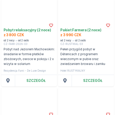
Pobyt relaksacyjny (2 noce)
Pakiet Farmera (2 noce)
z 3 800 CZK
z 3 990 CZK
od 2 nocy
od 2 osób
od 2 nocy
od 2 osób
CZ-FAMI-2026-03
CZ-RUSTIKAL-03
Pobyt nad Jeziorem Machowskim:
Pełen przygód pobyt w
śniadanie w formie płatków
Dětenicach z programem
zbożowych, owoce w pokoju i 2 x
wieczornym w pubie oraz
wizyta w solarium
zwiedzaniem browaru i zamku
Rezydencja Fami - De Luxe Design
Hotel RUSTYKALNY
SZCZEGÓŁ
SZCZEGÓŁ