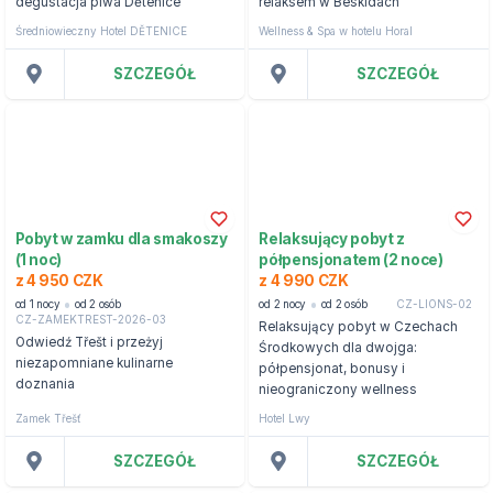
degustacja piwa Dětenice
relaksem w Beskidach
Średniowieczny Hotel DĚTENICE
Wellness & Spa w hotelu Horal
SZCZEGÓŁ
SZCZEGÓŁ
Pobyt w zamku dla smakoszy
Relaksujący pobyt z
(1 noc)
półpensjonatem (2 noce)
z 4 950 CZK
z 4 990 CZK
od 1 nocy
od 2 osób
od 2 nocy
od 2 osób
CZ-LIONS-02
CZ-ZAMEKTREST-2026-03
Relaksujący pobyt w Czechach
Odwiedź Třešt i przeżyj
Środkowych dla dwojga:
niezapomniane kulinarne
półpensjonat, bonusy i
doznania
nieograniczony wellness
Zamek Třešť
Hotel Lwy
SZCZEGÓŁ
SZCZEGÓŁ