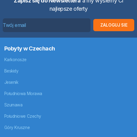
Zapisz się do Newslettera
a my wyślemy Ci
najlepsze oferty
ZALOGUJ SIE
Pobyty w Czechach
Karkonosze
Beskidy
Jesenik
Południowa Morawa
Szumawa
Południowe Czechy
Góry Kruszne