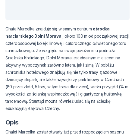
Chata Marcelka znajduje się
w samym centrum
ośrodka
narciarskiego Dolní Morava
,
około 100 m od początkowej stacji
czteroosobowej kolejki linowej i całorocznego oświetlonego toru
saneczkowego.
Ze względu na swoje położenie u podnóża
Śnieżnika Kralickiego, Dolní Morava jest idealnym miejscem na
aktywny wypoczynek zarówno latem, jak i zimą. W pobliżu
schroniska hotelowego znajdują się nie tylko trasy zjazdowe i
dziecięcy skipark, ale także największy park linowy w Czechach
(80 przeszkód, 5 tras, w tym trasa dla dzieci), wieża przygód (14 m
wysokości ze ścianką wspinaczkową ) i gigantyczną huśtawkę
tandemową. Stamtąd można również udać się na ścieżkę
edukacyjną Bajkowa Czechy.
Opis
Chalet Marcelka został otwarty tuż przed rozpoczęciem sezonu