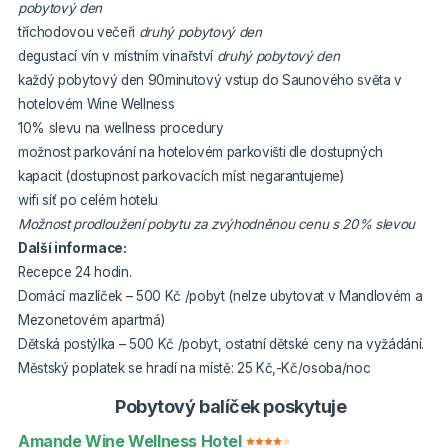
pobytový den
tříchodovou večeři
druhý pobytový den
degustací vín v místním vinařství
druhý pobytový den
každý pobytový den 90minutový vstup do Saunového světa v
hotelovém Wine Wellness
10% slevu na wellness procedury
možnost parkování na hotelovém parkovišti dle dostupných
kapacit (dostupnost parkovacích míst negarantujeme)
wifi síť po celém hotelu
Možnost prodloužení pobytu za zvýhodněnou cenu s 20% slevou
Další informace:
Recepce 24 hodin.
Domácí mazlíček – 500 Kč /pobyt (nelze ubytovat v Mandlovém a
Mezonetovém apartmá)
Dětská postýlka – 500 Kč /pobyt, ostatní dětské ceny na vyžádání.
Městský poplatek se hradí na místě: 25 Kč,-Kč/osoba/noc
Pobytový balíček poskytuje
Amande Wine Wellness Hotel