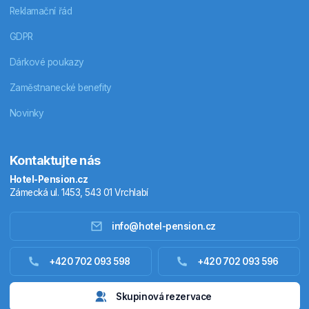
Reklamační řád
GDPR
Dárkové poukazy
Zaměstnanecké benefity
Novinky
Kontaktujte nás
Hotel-Pension.cz
Zámecká ul. 1453, 543 01 Vrchlabí
info@hotel-pension.cz
Ubytování Česko
+420 702 093 598
+420 702 093 596
Ubytování zahraniční
Skupinová rezervace