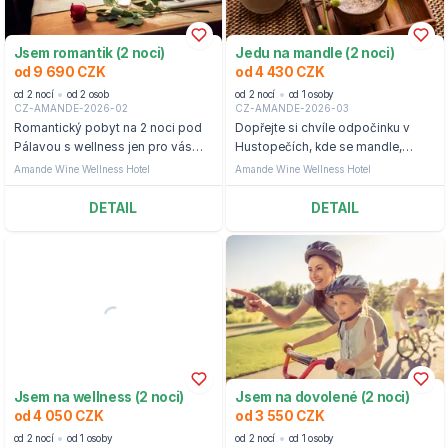
Jsem romantik (2 noci)
Jedu na mandle (2 noci)
od 9 690 CZK
od 4 430 CZK
od 2 nocí
od 2 osob
od 2 nocí
od 1 osoby
CZ-AMANDE-2026-02
CZ-AMANDE-2026-03
Romantický pobyt na 2 noci pod
Dopřejte si chvíle odpočinku v
Pálavou s wellness jen pro vás
Hustopečích, kde se mandle,
dva.
symbol jara, stanou elixírem pro
Amande Wine Wellness Hotel
Amande Wine Wellness Hotel
tělo i duši.
DETAIL
DETAIL
Jsem na wellness (2 noci)
Jsem na dovolené (2 noci)
od 4 050 CZK
od 3 550 CZK
od 2 nocí
od 1 osoby
od 2 nocí
od 1 osoby