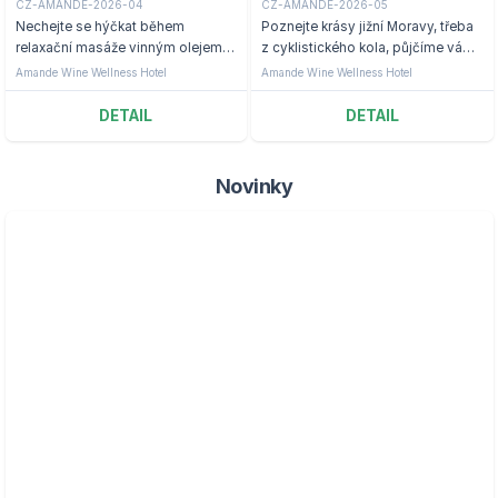
CZ-AMANDE-2026-04
CZ-AMANDE-2026-05
Nechejte se hýčkat během
Poznejte krásy jižní Moravy, třeba
relaxační masáže vinným olejem
z cyklistického kola, půjčíme vám
na hotelu Amande.
ho: skvělé jídlo, každodenní
Amande Wine Wellness Hotel
Amande Wine Wellness Hotel
wellness relax i sportovní vyžití
DETAIL
DETAIL
Novinky