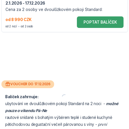
2.1.2026 - 17.12.2026
Cena za 2 osoby ve dvoulůžkovém pokoji Standard:
od 8 990 CZK
POPTAT BALÍČEK
od 2 nocí
od 2 osob
VOUCHER DO 17.12.2026
Balíček zahrnuje:
ubytování ve dvoulůžkovém pokoji Standard na 2 noci -
možné
pouze o víkendu Pá-Ne
rautové snídaně s bohatým výběrem teplé i studené kuchyně
pětichodovou degustační večeři párovanou s víny -
první