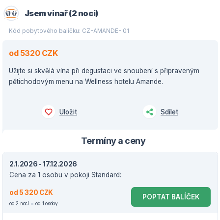
Jsem vinař (2 noci)
Kód pobytového balíčku: CZ-AMANDE- 01
od 5320 CZK
Užijte si skvělá vína při degustaci ve snoubení s připraveným
pětichodovým menu na Wellness hotelu Amande.
Uložit
Sdílet
Termíny a ceny
2.1.2026 - 17.12.2026
Cena za 1 osobu v pokoji Standard:
od 5 320 CZK
POPTAT BALÍČEK
od 2 nocí
od 1 osoby