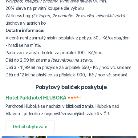
whirlpool, kneippův chodník, vyhřívané lavice)
90 min.
20% sleva na privátní koupele dle výběru
Wellness bag
(2x župan, 2x pantofle, 2x osuška, minerální voda)
úschova vlastních kol
Ostatní informace:
V ceně není zahrnutý místní poplatek z pobytu 50,- Kč/osoba/den
- hradí se na místě.
Parkování v areálu hotelu za poplatek 100,- Kč/noc.
Děti do 2,99 let zdarma
(bez nároku na stravu)
Děti 3 - 11,99 let na přistýlce za příplatek 550,- Kč / noc vč. snídaně
Děti od 12 let na přistýlce za příplatek 900,- Kč / noc vč. snídaně
Pobytový balíček poskytuje
Hotel Parkhotel HLUBOKÁ
Parkhotel Hluboká se nachází v blízkosti zámku Hluboká nad
Vltavou – jednoho z nejnavštěvovanějších zámků v ČR.
Detail ubytování