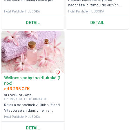
svíčkách a láhev sektu a květina
nadcházející zimou do Jižních
na pokoji
Čech
Hotel Parkhotel HLUBOKÁ
Hotel Parkhotel HLUBOKÁ
DETAIL
DETAIL
Wellness pobyt na Hluboké (1
noc)
od 3 265 CZK
od 1 noci
od 2 osob
CZ-PARKHOTELHLUBOKA-03
Relax a odpočinek v Hluboké nad
Vltavou se snídaní, vínem a
wellness
Hotel Parkhotel HLUBOKÁ
DETAIL