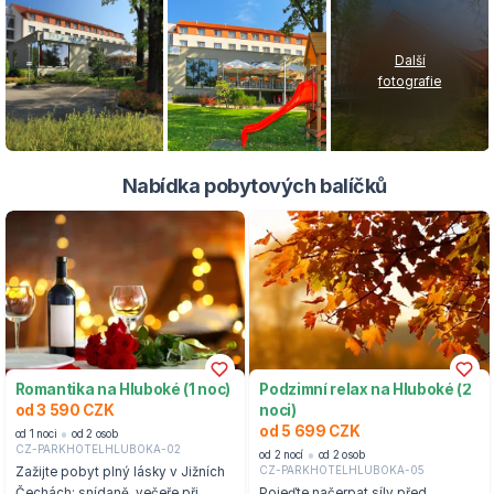
Další
fotografie
Nabídka pobytových balíčků
Romantika na Hluboké (1 noc)
Podzimní relax na Hluboké (2
od 3 590 CZK
noci)
od 5 699 CZK
od 1 noci
od 2 osob
CZ-PARKHOTELHLUBOKA-02
od 2 nocí
od 2 osob
CZ-PARKHOTELHLUBOKA-05
Zažijte pobyt plný lásky v Jižních
Čechách: snídaně, večeře při
Pojeďte načerpat síly před