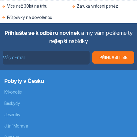
Více než 30let na trhu
Záruka vrácení peněz
Příspěvky na dovolenou
Přihlašte se k odběru novinek
a my vám pošleme ty
nejlepší nabídky
PŘIHLÁSIT SE
Pobyty v Česku
Krkonoše
Beskydy
Jeseníky
Jižní Morava