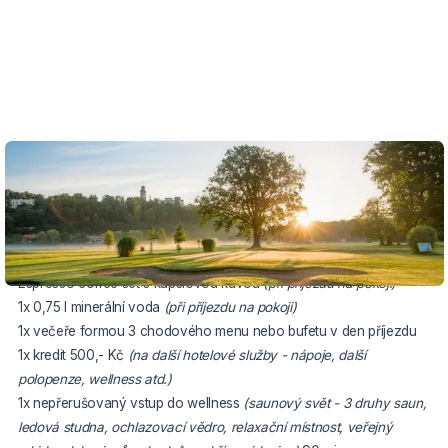
VOUCHER DO 20.9.2026
Balíček zahrnuje:
2x ubytování ve dvoulůžkovém pokoji typu Superior
buffetové snídaně
Espresso coffee set s kapslovou kávou
(při příjezdu na pokoji)
1x 0,75 l minerální voda
(při příjezdu na pokoji)
1x večeře formou 3 chodového menu nebo bufetu v den příjezdu
1x kredit 500,- Kč
(na další hotelové služby - nápoje, další
polopenze, wellness atd.)
1x nepřerušovaný vstup do wellness
(saunový svět - 3 druhy saun,
ledová studna, ochlazovací vědro, relaxační místnost, veřejný