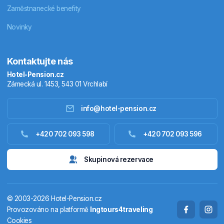
Zaměstnanecké benefity
Novinky
Kontaktujte nás
Hotel-Pension.cz
Zámecká ul. 1453, 543 01 Vrchlabí
info@hotel-pension.cz
Ubytování Česko
+420 702 093 598
+420 702 093 596
Ubytování zahraniční
Skupinová rezervace
Pobytové balíčky
© 2003-2026 Hotel-Pension.cz
Termály
Provozováno na platformě
Ingtours4traveling
Cookies