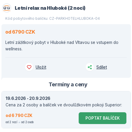
Letní relax na Hluboké (2 noci)
Kód pobytového balíčku: CZ-PARKHOTELHLUBOKA-04
od 6790 CZK
Letní zážitkový pobyt v Hluboké nad Vltavou se vstupem do
wellness.
Uložit
Sdílet
Termíny a ceny
19.6.2026 - 20.9.2026
Cena za 2 osoby a balíček ve dvoulůžkovém pokoji Superior:
od 6 790 CZK
POPTAT BALÍČEK
od 2 nocí
od 2 osob