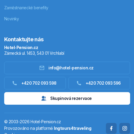
Zaměstnanecké benefity
Novinky
Kontaktujte nás
Hotel-Pension.cz
Zámecká ul. 1453, 543 01 Vrchlabí
info@hotel-pension.cz
Ubytování Česko
+420 702 093 598
+420 702 093 596
Ubytování zahraniční
Skupinová rezervace
Pobytové balíčky
© 2003-2026 Hotel-Pension.cz
Termály
Provozováno na platformě
Ingtours4traveling