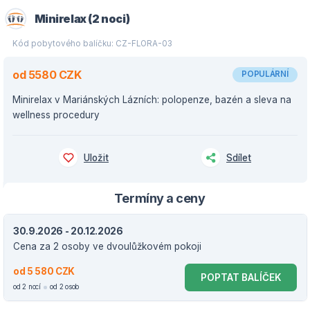
Minirelax (2 noci)
Kód pobytového balíčku: CZ-FLORA-03
od 5580 CZK
POPULÁRNÍ
Minirelax v Mariánských Lázních: polopenze, bazén a sleva na
wellness procedury
Uložit
Sdílet
Termíny a ceny
30.9.2026 - 20.12.2026
Cena za 2 osoby ve dvoulůžkovém pokoji
od 5 580 CZK
POPTAT BALÍČEK
od 2 nocí
od 2 osob