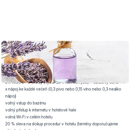
VOUCHER DO 20.12.2026
Cena balíčku zahrnuje:
2 x ubytování s polopenzí
2 x bufetová snídaně
2 x večeře - 3 chody (výběr ze 4 hlavních jídel) + salátový bufet + 1
x nápoj ke každé večeři (0,3 pivo nebo 0,15 víno nebo 0,3 nealko
nápoj)
volný vstup do bazénu
volný přístup k internetu v hotelové hale
volná Wi-Fi v celém hotelu
20 % sleva na dokup procedur v hotelu (termíny doporučujeme