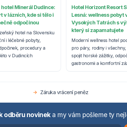
 hotel Minerál Dudince:
Hotel Horizont Resort 
t v lázních, kde si tělo i
Lesná: wellness pobyt 
nečně odpočinou
Vysokých Tatrách s v
který si zapamatujete
zeňský hotel na Slovensku
ní i léčebné pobyty,
Moderní wellness hotel po
dpočinek, procedury a
pro páry, rodiny i všechny, k
éto v Dudincích
spojit horské zážitky, odpo
gastronomii a komfortní z
Záruka vrácení peněz
 k odběru novinek
a my vám pošleme ty nejl