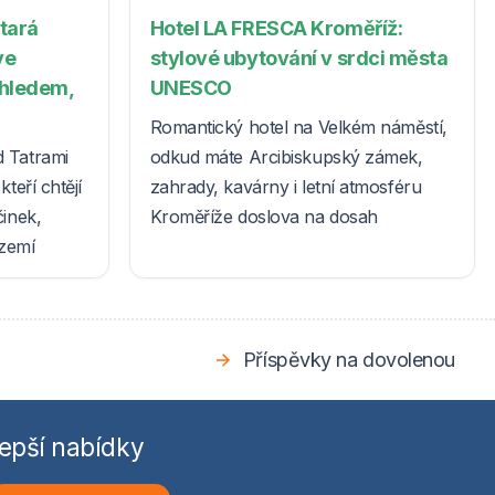
Stará
Hotel LA FRESCA Kroměříž:
ve
stylové ubytování v srdci města
ýhledem,
UNESCO
Romantický hotel na Velkém náměstí,
d Tatrami
odkud máte Arcibiskupský zámek,
teří chtějí
zahrady, kavárny i letní atmosféru
činek,
Kroměříže doslova na dosah
ázemí
Příspěvky na dovolenou
epší nabídky