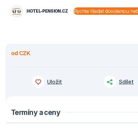
HOTEL-PENSION.CZ
STÁTY A OBLASTI
od CZK
Uložit
Sdílet
Termíny a ceny