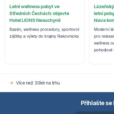
Letní wellness pobyt ve
Lázeňský
Středních Čechách: objevte
letní poby
Hotel LIONS Nesuchyně
hlava ko
Bazén, wellness procedury, sportovní
Moderní lá
zážitky a výlety do krajiny Rakovnicka
pro relaxač
wellness o
pohodové l
Více než 30let na trhu
Přihlašte se