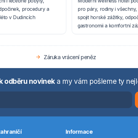
ní i léčebné pobyty,
Moderní wellness hotel po
dpočinek, procedury a
pro páry, rodiny i všechny, k
éto v Dudincích
spojit horské zážitky, odpo
gastronomii a komfortní z
Záruka vrácení peněz
 k odběru novinek
a my vám pošleme ty nejl
ahraničí
Informace