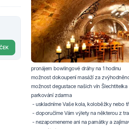
VOUCHER DO 20.12.2026
Cena balíčku zahrnuje:
2x ubytování ve dvoulůžkovém pokoji pro
2x snídaně formou bohatého bufetu v hotel
ÍČEK
2x večeře formou 3-chodového servírova
o
chutnávka 3 druhů rumů pro 2 osoby
pronájem bowlingové dráhy na 1 hodinu
možnost dokoupení masáží za zvýhodněn
m
ožnost degustace našich vín Šlechtitelka 
parkování zdarma
- u
skladníme Vaše kola, koloběžky nebo tř
- d
oporučíme Vám výlety na některou z tras
- n
ezapomeneme ani na památky a zajímavá 