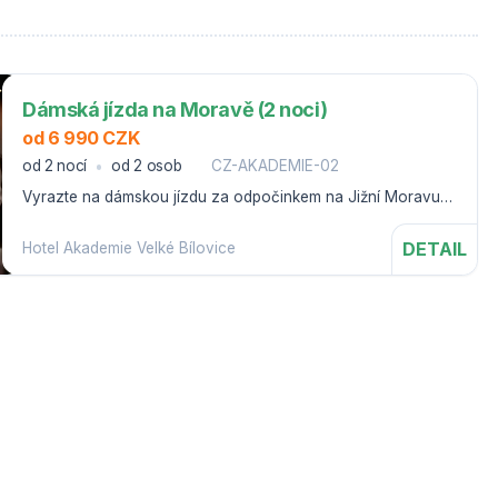
Dámská jízda na Moravě (2 noci)
od 6 990 CZK
od 2 nocí
od 2 osob
CZ-AKADEMIE-02
Vyrazte na dámskou jízdu za odpočinkem na Jižní Moravu
do Velkých Pavlovic.
DETAIL
Hotel Akademie Velké Bílovice