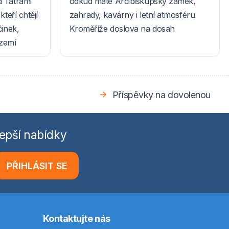
d Tatrami
odkud máte Arcibiskupský zámek,
teří chtějí
zahrady, kavárny i letní atmosféru
činek,
Kroměříže doslova na dosah
ázemí
Příspěvky na dovolenou
epší nabídky
PŘIHLÁSIT SE
Kontaktujte nás