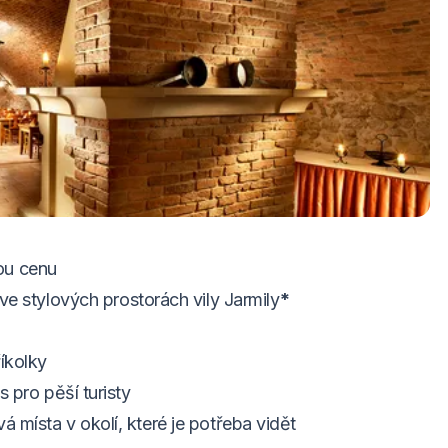
 2 osoby
ové restauraci pro 2 osoby
ného menu pro 2 osoby
ou cenu
ve stylových prostorách vily Jarmily
*
íkolky
 pro pěší turisty
místa v okolí, které je potřeba vidět