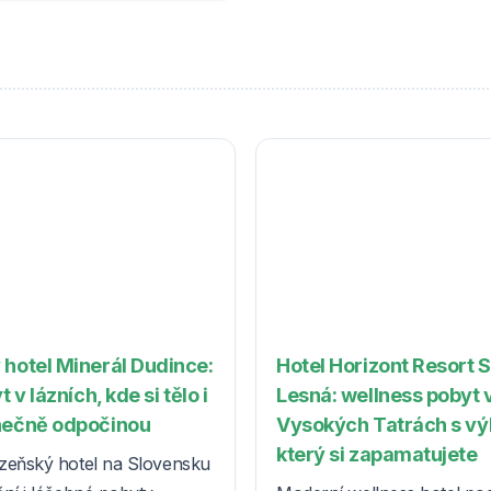
 hotel Minerál Dudince:
Hotel Horizont Resort 
t v lázních, kde si tělo i
Lesná: wellness pobyt 
nečně odpočinou
Vysokých Tatrách s v
který si zapamatujete
zeňský hotel na Slovensku