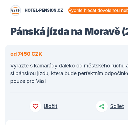
HOTEL-PENSION.CZ
STÁTY A OBLASTI
Pánská jízda na Moravě (2
od 7450 CZK
Vyrazte s kamarády daleko od městského ruchu a 
si pánskou jízdu, která bude perfektním odpočin
pouze pro Vás!
Uložit
Sdílet