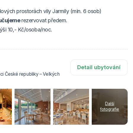
vých prostorách vily Jarmily (min. 6 osob)
učujeme
rezervovat předem.
ýši 10,- Kč/osoba/noc.
Detail ubytování
bci České republiky – Velkých
Další
fotografie