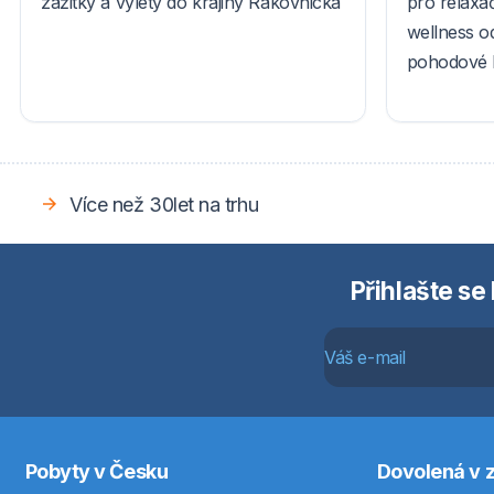
zážitky a výlety do krajiny Rakovnicka
pro relaxač
wellness o
pohodové l
Více než 30let na trhu
Přihlašte se
Pobyty v Česku
Dovolená v z