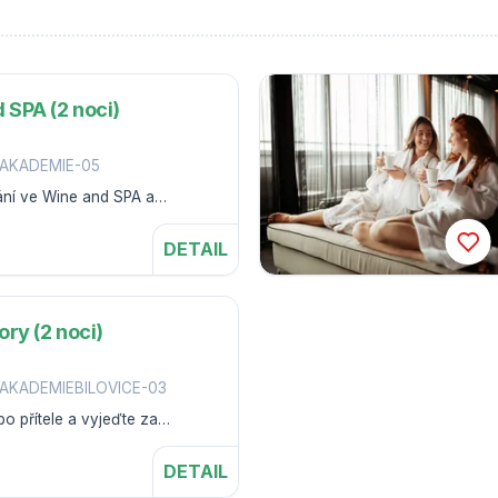
 SPA (2 noci)
-AKADEMIE-05
ání ve Wine and SPA a
inné kosmetiky na hotelu
DETAIL
ory (2 noci)
AKADEMIEBILOVICE-03
o přítele a vyjeďte za
Moravu.
DETAIL