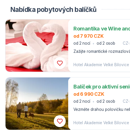
Nabídka pobytových balíčků
Romantika ve Wine and
od 7 970 CZK
od 2 nocí
od 2 osob
CZ
Zažijte romantické rozmazlov
odpočiňte si v hávu přírodní v
Akademie.
Hotel Akademie Velké Bílovice
Balíček pro aktivní seni
od 6 990 CZK
od 2 nocí
od 2 osob
CZ-
Vezměte drahou polovičku neb
aktivním odpočinkem na jižní 
Hotel Akademie Velké Bílovice