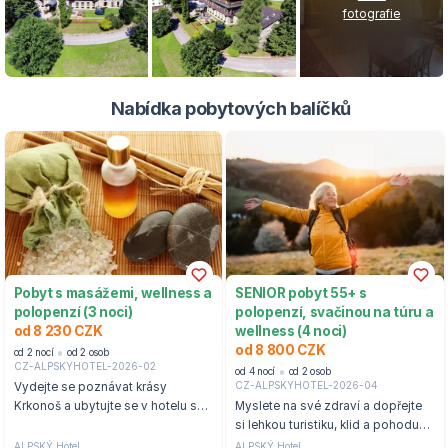
fotografie
Nabídka pobytových balíčků
Pobyt s masážemi, wellness a
SENIOR pobyt 55+ s
polopenzí (3 noci)
polopenzí, svačinou na túru a
od 8 230 CZK
wellness (4 noci)
od 8 800 CZK
od 2 nocí
od 2 osob
CZ-ALPSKYHOTEL-2026-02
od 4 nocí
od 2 osob
CZ-ALPSKYHOTEL-2026-04
Vydejte se poznávat krásy
Krkonoš a ubytujte se v hotelu s
Myslete na své zdraví a dopřejte
výhledem do údolí Sv. Petra.
si lehkou turistiku, klid a pohodu
ve Špindlerově Mlýně.
ALPSKÝ Hotel
ALPSKÝ Hotel