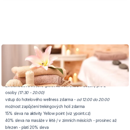
VOUCHER DO 31.10.2026
Balíček zahrnuje:
ubytování na 2 noci pro 2 osoby
2x snídaně formou bufetu pro 2 osoby
(7:30 - 10:00)
2x tříchodová večeře (polévka + hl. chod + dezert) pro 2
osoby
(17:30 - 20:00)
vstup do hotelového wellness zdarma -
od 12:00 do 20:00
možnost zapůjčení trekingových holí zdarma
15% sleva na aktivity Yellow point (viz ypoint.cz)
40% sleva na masáže v létě / v zimních měsících - prosinec až
březen - platí 20% sleva