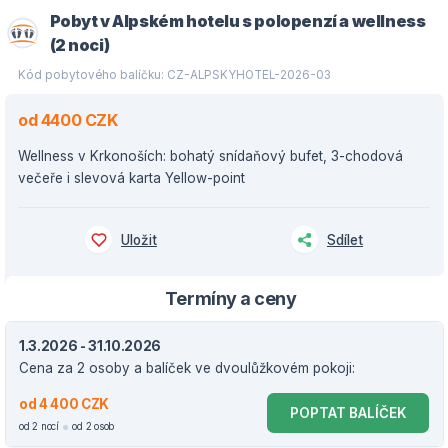
Pobyt v Alpském hotelu s polopenzí a wellness
(2 noci)
Kód pobytového balíčku: CZ-ALPSKYHOTEL-2026-03
od 4400 CZK
Wellness v Krkonoších: bohatý snídaňový bufet, 3-chodová
večeře i slevová karta Yellow-point
Uložit
Sdílet
Termíny a ceny
1.3.2026 - 31.10.2026
Cena za 2 osoby a balíček ve dvoulůžkovém pokoji:
od 4 400 CZK
POPTAT BALÍČEK
od 2 nocí
od 2 osob