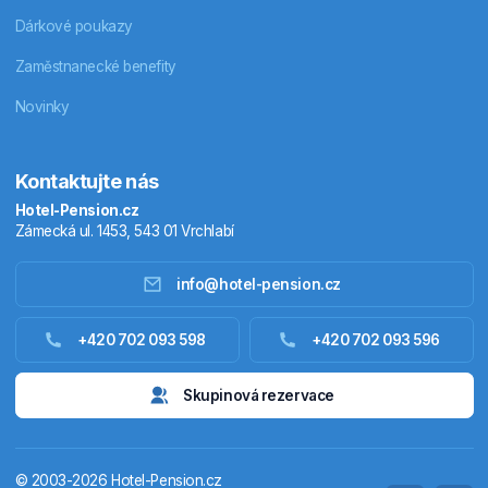
Dárkové poukazy
Zaměstnanecké benefity
Novinky
Kontaktujte nás
Hotel-Pension.cz
Zámecká ul. 1453, 543 01 Vrchlabí
info@hotel-pension.cz
Ubytování Česko
+420 702 093 598
+420 702 093 596
Ubytování zahraniční
Skupinová rezervace
Pobytové balíčky
© 2003-2026 Hotel-Pension.cz