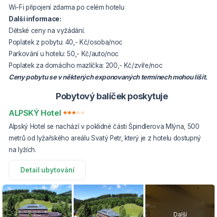
Wi-Fi připojení zdarma po celém hotelu
Další informace:
Dětské ceny na vyžádání.
Poplatek z pobytu: 40,- Kč/osoba/noc
Parkování u hotelu: 50,- Kč/auto/noc
Poplatek za domácího mazlíčka: 200,- Kč/zvíře/noc
Ceny pobytu se v některých exponovaných termínech mohou lišit.
Pobytový balíček poskytuje
ALPSKÝ Hotel
Alpský Hotel se nachází v poklidné části Špindlerova Mlýna, 500
metrů od lyžařského areálu Svatý Petr, který je z hotelu dostupný
na lyžích.
Detail ubytování
Další