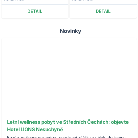
DETAIL
DETAIL
Novinky
Letní wellness pobyt ve Středních Čechách: objevte
Hotel LIONS Nesuchyně
Bazén, wellness procedury, sportovní zážitky a výlety do krajiny