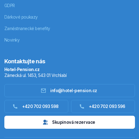
GDPR
Dárkové poukazy
Zaměstnanecké benefity
Novinky
Kontaktujte nás
Hotel-Pension.cz
Zámecká ul. 1453, 543 01 Vrchlabí
info@hotel-pension.cz
Ubytování Česko
+420 702 093 598
+420 702 093 596
Ubytování zahraniční
Skupinová rezervace
Pobytové balíčky