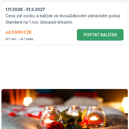
1.11.2026 - 31.3.2027
Cena za1 osobu a balíček ve dvoulůžkovém zámeckém pokoji
Standard na 1 noc (listopad-březen):
od 3 690 CZK
POPTAT BALÍČEK
od 1 noci
od 1 osoby
VOUCHER DO 31.3.2027
Balíček zahrnuje:
1 noc ve dvoulůžkovém zámeckém pokoji standard
uvítací welcome drink na pokoji