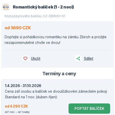
Romantický balíček (1 - 2 noci)
Kód pobytového balíčku: CZ-ZBIROH-01
od 3690 CZK
Dopřejte si pohádkovou romantiku na zámku Zbiroh a prožijte
nezapomenutelné chvíle ve dvou!
Uložit
Sdílet
Termíny a ceny
1.4.2026 - 31.10.2026
Cena za1 osobu a balíček ve dvoulůžkovém zámeckém pokoji
Standard na 1 noc (duben-říjen):
od 4 290 CZK
POPTAT BALÍČEK
od 1 noci
od 1 osoby