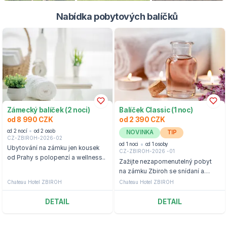
Nabídka pobytových balíčků
Zámecký balíček (2 noci)
Balíček Classic (1 noc)
od 8 990 CZK
od 2 390 CZK
od 2 nocí
od 2 osob
NOVINKA
TIP
CZ-ZBIROH-2026-02
od 1 noci
od 1 osoby
Ubytování na zámku jen kousek
CZ-ZBIROH-2026 -01
od Prahy s polopenzí a wellness..
Zažijte nezapomenutelný pobyt
na zámku Zbiroh se snídaní a
wellness.
Chateau Hotel ZBIROH
Chateau Hotel ZBIROH
DETAIL
DETAIL