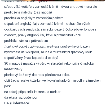
snídaně servírovaná do pokoje
středověká večeře v zámecké krčmě – dvou-chodové menu dle
předložené nabídky (bez nápojů)
procházka anglickým zámeckým parkem
odpolední anglický čaj v zámecké krčmě – ochutnáte výběr
cocktailových sendvičů, zámecký dezert, čokoládové fondue s
ovocem, pravý anglický čaj, kávu a pramenitou vodu
prohlídka zámku s průvodcem
hodinový pobyt v zámeckém wellness centru
- krytý bazén,
hydromasážní whirlpool, sauna a multifunkční sprchový kout,
odpočívárny (max. kapacita 4 osoby)
30 minutová masáž z výběru – relaxační, rekondiční či indická
masáž hlavy
piknikový koš plný dobrot s piknikovou dekou
obří šachy, ruské kuželky, venkovní mikádo či minigolf v zámeckém
parku
na pokoji připojení k internetu a minibar
dárek na rozloučenou
Další informace: