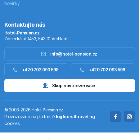
Novinky
Kontaktujte nás
Hotel-Pension.cz
Zámecká ul. 1453, 543 01 Vrchlabí
info@hotel-pension.cz
Ubytování Česko
+420 702 093 598
+420 702 093 596
Ubytování zahraniční
Skupinová rezervace
Pobytové balíčky
© 2003-2026 Hotel-Pension.cz
Termály
Provozováno na platformě
Ingtours4traveling
Cookies
Chaty a chalupy