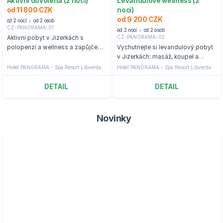
Aktivní dovolená (2 noci)
Levandulové wellness (2
od 11 800 CZK
noci)
od 9 200 CZK
od 2 nocí
od 2 osob
CZ-PANORAMA-01
od 2 nocí
od 2 osob
CZ-PANORAMA-02
Aktivní pobyt v Jizerkách s
polopenzí a wellness a zapůjčení
Vychutnejte si levandulový pobyt
kola, nebo elektrokola
v Jizerkách: masáž, koupel a
polopenze
Hotel PANORAMA - Spa Resort Libverda
Hotel PANORAMA - Spa Resort Libverda
DETAIL
DETAIL
Novinky