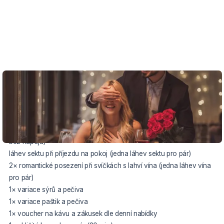
VOUCHER DO 22.12.2026
Cena balíčku zahrnuje:
2× ubytování v komfortním pokoji
polopenze formou bufetu nebo à la carte (dle nabídky šéfkuchaře,
bez nápojů)
láhev sektu při příjezdu na pokoj (jedna láhev sektu pro pár)
2× romantické posezení při svíčkách s lahví vína (jedna láhev vína
pro pár)
1× variace sýrů a pečiva
1× variace paštik a pečiva
1× voucher na kávu a zákusek dle denní nabídky