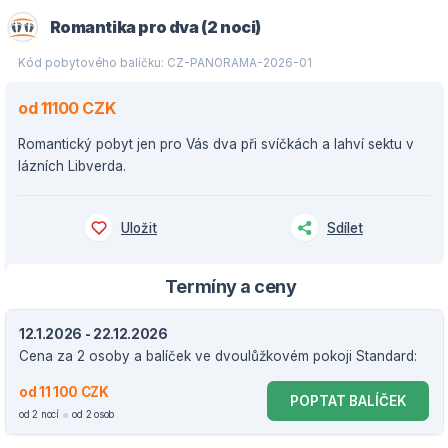
Romantika pro dva (2 noci)
Kód pobytového balíčku: CZ-PANORAMA-2026-01
od 11100 CZK
Romantický pobyt jen pro Vás dva při svíčkách a lahví sektu v
lázních Libverda.
Uložit
Sdílet
Termíny a ceny
12.1.2026 - 22.12.2026
Cena za 2 osoby a balíček ve dvoulůžkovém pokoji Standard:
od 11 100 CZK
POPTAT BALÍČEK
od 2 nocí
od 2 osob