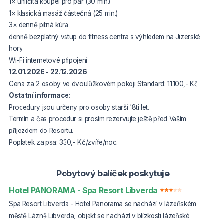
1× uhličitá koupel pro pár (30 min.)
1× klasická masáž částečná (25 min.)
3× denně pitná kúra
denně bezplatný vstup do fitness centra s výhledem na Jizerské
hory
Wi-Fi internetové připojení
12.01.2026 - 22.12.2026
Cena za 2 osoby ve dvoulůžkovém pokoji Standard: 11.100,- Kč
Ostatní informace:
Procedury jsou určeny pro osoby starší 18ti let.
Termín a čas procedur si prosím rezervujte ještě před Vaším
příjezdem do Resortu.
Poplatek za psa: 330,- Kč/zvíře/noc.
Pobytový balíček poskytuje
Hotel PANORAMA - Spa Resort Libverda
Spa Resort Libverda - Hotel Panorama se nachází v lázeňském
městě Lázně Libverda, objekt se nachází v blízkosti lázeňské