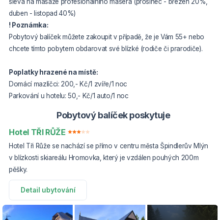
sleva na masáže profesionálního maséra (prosinec - březen 20%,
duben - listopad 40%)
! Poznámka:
Pobytový balíček můžete zakoupit v případě, že je Vám 55+ nebo
chcete tímto pobytem obdarovat své blízké (rodiče či prarodiče).
Poplatky hrazené na místě:
Domácí mazlíčci: 200,- Kč/1 zvíře/1 noc
Parkování u hotelu: 50,- Kč/1 auto/1 noc
Pobytový balíček poskytuje
Hotel TŘI RŮŽE
Hotel Tři Růže se nachází se přímo v centru města Špindlerův Mlýn
v blízkosti skiareálu Hromovka, který je vzdálen pouhých 200m
pěšky.
Detail ubytování