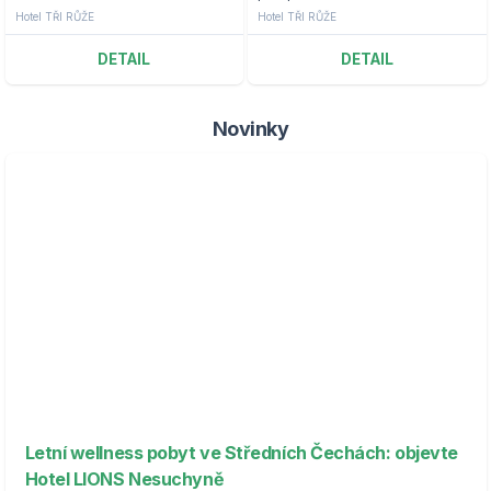
báječný pobyt na horách ve
aktivity Yellow point
Hotel TŘI RŮŽE
Hotel TŘI RŮŽE
Špindlerově Mlýně.
DETAIL
DETAIL
Novinky
Letní wellness pobyt ve Středních Čechách: objevte
Hotel LIONS Nesuchyně