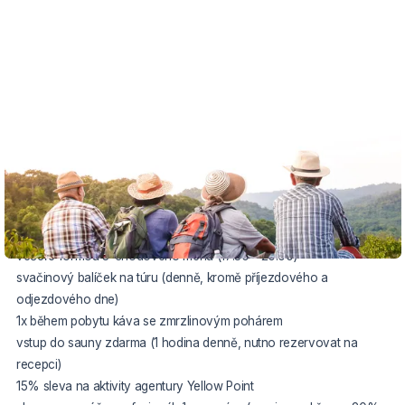
VOUCHER DO 30.10.2026
Balíček zahrnuje:
ubytování na 4 noci pro 2 osoby ve dvoulůžkovém pokoji
snídaně formou bufetu (7:30 - 10:00)
večeře formou 3-chodového menu (17:30 - 20:00)
svačinový balíček na túru (denně, kromě příjezdového a
odjezdového dne)
1x během pobytu káva se zmrzlinovým pohárem
vstup do sauny zdarma (1 hodina denně, nutno rezervovat na
recepci)
15% sleva na aktivity agentury Yellow Point