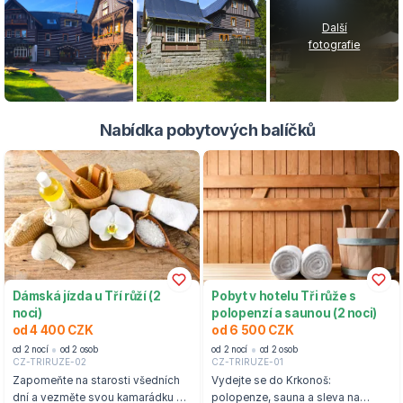
Další
fotografie
Nabídka pobytových balíčků
Dámská jízda u Tří růží (2
Pobyt v hotelu Tři růže s
noci)
polopenzí a saunou (2 noci)
od 4 400 CZK
od 6 500 CZK
od 2 nocí
od 2 osob
od 2 nocí
od 2 osob
CZ-TRIRUZE-02
CZ-TRIRUZE-01
Zapomeňte na starosti všedních
Vydejte se do Krkonoš:
dní a vezměte svou kamarádku na
polopenze, sauna a sleva na