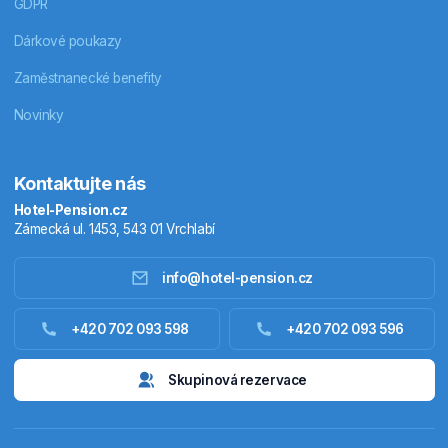
GDPR
Dárkové poukazy
Zaměstnanecké benefity
Novinky
Kontaktujte nás
Hotel-Pension.cz
Zámecká ul. 1453, 543 01 Vrchlabí
info@hotel-pension.cz
Ubytování Česko
+420 702 093 598
+420 702 093 596
Ubytování zahraniční
Skupinová rezervace
Pobytové balíčky