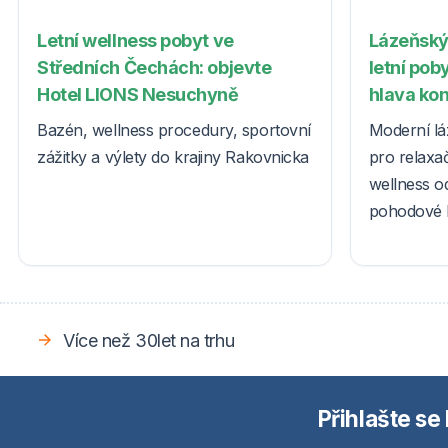
Letní wellness pobyt ve
Lázeňský
Středních Čechách: objevte
letní poby
Hotel LIONS Nesuchyně
hlava ko
Bazén, wellness procedury, sportovní
Moderní lá
zážitky a výlety do krajiny Rakovnicka
pro relaxač
wellness o
pohodové l
Více než 30let na trhu
Přihlašte se