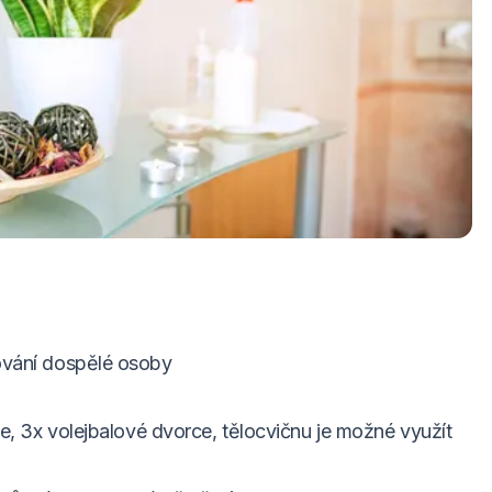
vaná přímo na pokoj
ování dospělé osoby
ce, 3x volejbalové dvorce, tělocvičnu je možné využít