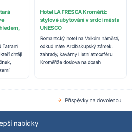
Stará
Hotel LA FRESCA Kroměříž:
ve
stylové ubytování v srdci města
ýhledem,
UNESCO
Romantický hotel na Velkém náměstí,
d Tatrami
odkud máte Arcibiskupský zámek,
teří chtějí
zahrady, kavárny i letní atmosféru
činek,
Kroměříže doslova na dosah
ázemí
Příspěvky na dovolenou
epší nabídky