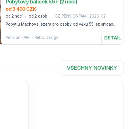
Pobytový balíček 55+ (2 noci)
od 3 400 CZK
od 2 nocí
od 2 osob
CZ-PENSIONFAMI-2026-02
Pobyt u Máchova jezera pro osoby od věku 55 let: snídaně,
ovocná mísa a odpolední káva s dezertem
DETAIL
Pension FAMI - Retro Design
VŠECHNY NOVINKY