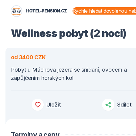
HOTEL-PENSION.CZ
STÁTY A OBLASTI
Wellness pobyt (2 noci)
od 3400 CZK
Pobyt u Máchova jezera se snídaní, ovocem a
zapůjčením horských kol
Uložit
Sdílet
Termíny a ceny