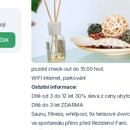
VOUCHER DO 30.11.2026
Cena balíčku zahrnuje:
ji:
2x ubytování pro dvě osoby
ÍČEK
1x ovocná mísa na pokoj
2x cereální snídaně pro dvě osoby servíro
1x celodenní zapůjčení horských kol
pozdní check-out do 15:00 hod.
WIFI internet, parkování
Ostatní informace:
Dítě od 3 do 12 let 30% sleva z ceny ubyt
Dítě do 3 let ZDARMA
Saunu, fitness, whirlpool, 9x tenisové dvor
ve sportareálu přímo před Rezidencí Fami.