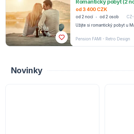
Romantický pobyt (2 no
od 3 400 CZK
od 2 nocí
od 2 osob
CZ-
Užijte si romantický pobyt u 
pokoji, láhev sektu a pralinky
Pension FAMI - Retro Design
Novinky