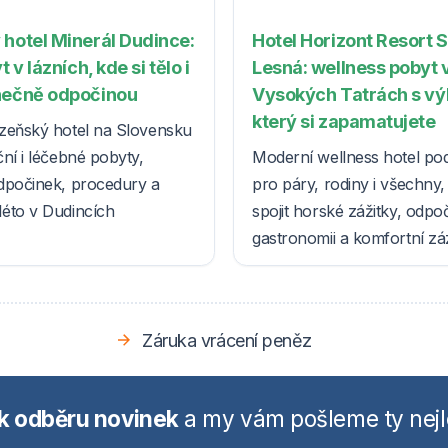
 hotel Minerál Dudince:
Hotel Horizont Resort 
t v lázních, kde si tělo i
Lesná: wellness pobyt 
nečně odpočinou
Vysokých Tatrách s v
který si zapamatujete
zeňský hotel na Slovensku
ní i léčebné pobyty,
Moderní wellness hotel po
dpočinek, procedury a
pro páry, rodiny i všechny, k
éto v Dudincích
spojit horské zážitky, odpo
gastronomii a komfortní z
Záruka vrácení peněz
 k odběru novinek
a my vám pošleme ty nejl