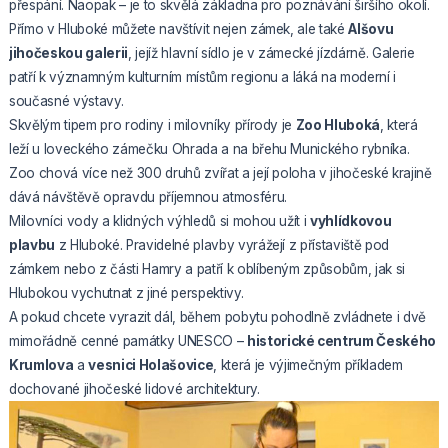
přespání. Naopak – je to skvělá základna pro poznávání širšího okolí.
Přímo v Hluboké můžete navštívit nejen zámek, ale také
Alšovu
jihočeskou galerii
, jejíž hlavní sídlo je v zámecké jízdárně. Galerie
patří k významným kulturním místům regionu a láká na moderní i
současné výstavy.
Skvělým tipem pro rodiny i milovníky přírody je
Zoo Hluboká
, která
leží u loveckého zámečku Ohrada a na břehu Munického rybníka.
Zoo chová více než 300 druhů zvířat a její poloha v jihočeské krajině
dává návštěvě opravdu příjemnou atmosféru.
Milovníci vody a klidných výhledů si mohou užít i
vyhlídkovou
plavbu
z Hluboké. Pravidelné plavby vyrážejí z přístaviště pod
zámkem nebo z části Hamry a patří k oblíbeným způsobům, jak si
Hlubokou vychutnat z jiné perspektivy.
A pokud chcete vyrazit dál, během pobytu pohodlně zvládnete i dvě
mimořádně cenné památky UNESCO –
historické centrum Českého
Krumlova
a
vesnici Holašovice
, která je výjimečným příkladem
dochované jihočeské lidové architektury.