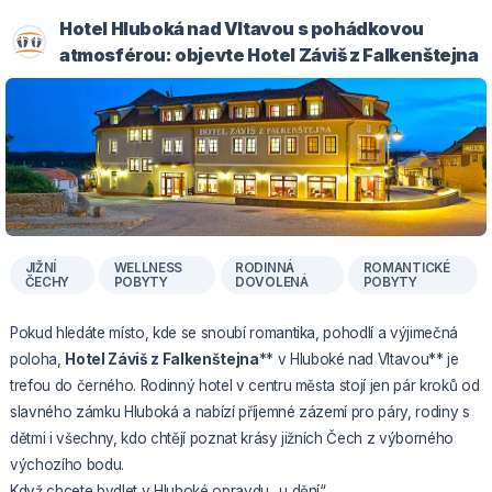
Hotel Hluboká nad Vltavou s pohádkovou
atmosférou: objevte Hotel Záviš z Falkenštejna
JIŽNÍ
WELLNESS
RODINNÁ
ROMANTICKÉ
ČECHY
POBYTY
DOVOLENÁ
POBYTY
Pokud hledáte místo, kde se snoubí romantika, pohodlí a výjimečná
poloha,
Hotel Záviš z Falkenštejna
** v Hluboké nad Vltavou** je
trefou do černého. Rodinný hotel v centru města stojí jen pár kroků od
slavného zámku Hluboká a nabízí příjemné zázemí pro páry, rodiny s
dětmi i všechny, kdo chtějí poznat krásy jižních Čech z výborného
výchozího bodu.
Když chcete bydlet v Hluboké opravdu „u dění“