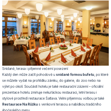
Snídaně, terasa i příjemné večerní posezení
Každý den může začít pohodově u
snídaně formou bufetu
, po které
se můžete vydat na prohlídku zámku, do galerie, do zoo nebo na
výlet po okolí. Součástí hotelu je také restaurační zázemí – oficiální
prezentace hotelu zmiňuje nekuřáckou restauraci, letní terasu i
stylové prostředí restaurace Šatlava. Velmi příjemnou volbou je také
Restaurace Na Růžku
s venkovní terasou a nabídkou tradičního
jihočeského menu.