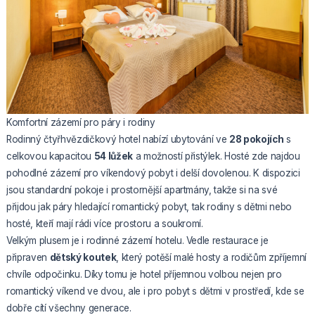
Komfortní zázemí pro páry i rodiny
Rodinný čtyřhvězdičkový hotel nabízí ubytování ve
28 pokojích
s
celkovou kapacitou
54 lůžek
a možností přistýlek. Hosté zde najdou
pohodlné zázemí pro víkendový pobyt i delší dovolenou. K dispozici
jsou standardní pokoje i prostornější apartmány, takže si na své
přijdou jak páry hledající romantický pobyt, tak rodiny s dětmi nebo
hosté, kteří mají rádi více prostoru a soukromí.
Velkým plusem je i rodinné zázemí hotelu. Vedle restaurace je
připraven
dětský koutek
, který potěší malé hosty a rodičům zpříjemní
chvíle odpočinku. Díky tomu je hotel příjemnou volbou nejen pro
romantický víkend ve dvou, ale i pro pobyt s dětmi v prostředí, kde se
dobře cítí všechny generace.