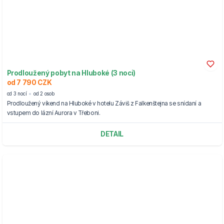
Prodloužený pobyt na Hluboké (3 noci)
od 7 790 CZK
od 3 nocí
od 2 osob
Prodloužený víkend na Hluboké v hotelu Záviš z Falkenštejna se snídaní a
vstupem do lázní Aurora v Třeboni.
DETAIL