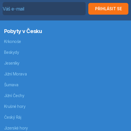
PŘIHLÁSIT SE
Pobyty v Česku
Krkonoše
Beskydy
Jeseníky
Jižní Morava
Šumava
Jižní Čechy
Krušné hory
Český Ráj
Jizerské hory