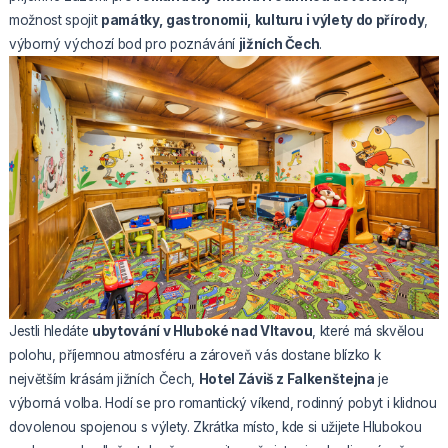
možnost spojit
památky, gastronomii, kulturu i výlety do přírody
,
výborný výchozí bod pro poznávání
jižních Čech
.
Jestli hledáte
ubytování v Hluboké nad Vltavou
, které má skvělou
polohu, příjemnou atmosféru a zároveň vás dostane blízko k
největším krásám jižních Čech,
Hotel Záviš z Falkenštejna
je
výborná volba. Hodí se pro romantický víkend, rodinný pobyt i klidnou
dovolenou spojenou s výlety. Zkrátka místo, kde si užijete Hlubokou