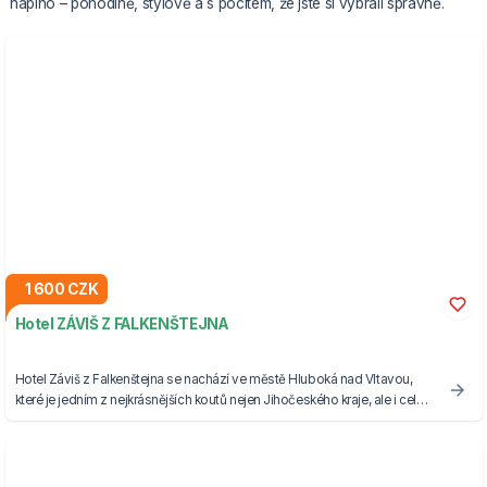
naplno – pohodlně, stylově a s pocitem, že jste si vybrali správně.
1 600 CZK
Hotel ZÁVIŠ Z FALKENŠTEJNA
Hotel Záviš z Falkenštejna se nachází ve městě Hluboká nad Vltavou,
které je jedním z nejkrásnějších koutů nejen Jihočeského kraje, ale i celé
České republiky a je ideálním místem pro trávení příjemné dovolené.