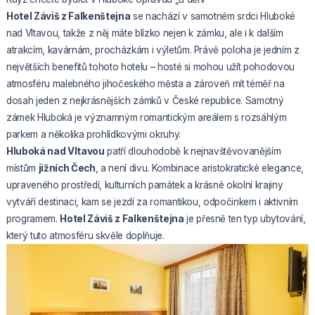
Hotel Záviš z Falkenštejna
se nachází v samotném srdci Hluboké
nad Vltavou, takže z něj máte blízko nejen k zámku, ale i k dalším
atrakcím, kavárnám, procházkám i výletům. Právě poloha je jedním z
největších benefitů tohoto hotelu – hosté si mohou užít pohodovou
atmosféru malebného jihočeského města a zároveň mít téměř na
dosah jeden z nejkrásnějších zámků v České republice. Samotný
zámek Hluboká je významným romantickým areálem s rozsáhlým
parkem a několika prohlídkovými okruhy.
Hluboká nad Vltavou
patří dlouhodobě k nejnavštěvovanějším
místům
jižních Čech
, a není divu. Kombinace aristokratické elegance,
upraveného prostředí, kulturních památek a krásné okolní krajiny
vytváří destinaci, kam se jezdí za romantikou, odpočinkem i aktivním
programem.
Hotel Záviš z Falkenštejna
je přesně ten typ ubytování,
který tuto atmosféru skvěle doplňuje.