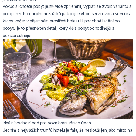
Pokud si chcete pobyt ještě více zpříjemnit, vyplatí se zvolit variantu s
polopenzí. Po dni plném zážitků pak přijde vhod servírovaná večeře a
klidný večer v příjemném prostředí hotelu. U podobně laděného
pobytu je to přesně ten detail, který dělá pobyt pohodlnější a
bezstarostnější.
Ideální výchozí bod pro poznávání jižních Čech
Jedním z největších trumfů hotelu je fakt, že neslouží jen jako místo na