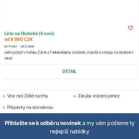
Léto na Hluboké (4 noci)
od 9 990 CZK
od 4 nocí
od 2 osob
Letní pobyt v hotelu Záviš z Falkenštejna: snídaně, masáž a vstupy na atrakce v
okolí
DETAIL
Více než 30let na trhu
Záruka vrácení peněz
Příspěvky na dovolenou
Přihlašte se k odběru novinek
a my vám pošleme ty
nejlepší nabídky