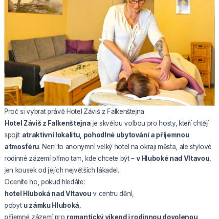
Proč si vybrat právě Hotel Záviš z Falkenštejna
Hotel Záviš z Falkenštejna
je skvělou volbou pro hosty, kteří chtějí
spojit
atraktivní lokalitu, pohodlné ubytování a příjemnou
atmosféru
. Není to anonymní velký hotel na okraji města, ale stylové
rodinné zázemí přímo tam, kde chcete být –
v Hluboké nad Vltavou
,
jen kousek od jejích největších lákadel.
Oceníte ho, pokud hledáte:
hotel Hluboká nad Vltavou
v centru dění,
pobyt
u zámku Hluboká
,
příjemné zázemí pro
romantický víkend i rodinnou dovolenou
,