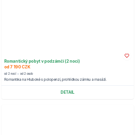
Romantický pobyt v podzámčí (2 noci)
od 7 190 CZK
od 2 nocí
od 2 osob
Romantika na Hluboké s polopenzí, prohlídkou zámku a masáží.
DETAIL