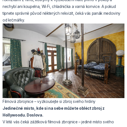
nechybí ani koupelna, Wi‑Fi, chladnička a varná konvice. A pokud
tipnete správně původ některých rekvizit, čeká vás panák medoviny
od krčmářky.
Filmová zbrojnice – vyzkoušejte si zbroj svého hrdiny
Jedinečné místo, kde si na sebe můžete obléct zbroj z
Hollywoodu. Doslova.
V létě vás čeká zážitková filmová zbrojnice – jediné místo svého