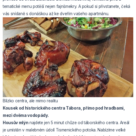
tematické menu potěší nejen fajnšmekry. A pokud si přivstanete, čeká
vás snídaně s donáškou až ke dveřím vašeho apartmánu.
Blízko centra, ale mimo realitu
Kousek od historického centra Tábora, přímo pod hradbami,
mezi dvěma vodopády.
Housův mlýn
najdete jen 5 minut chůze od táborského centra. Areál
je umístěn v malebném údolí Tismenického potoka. Nabízíme velké