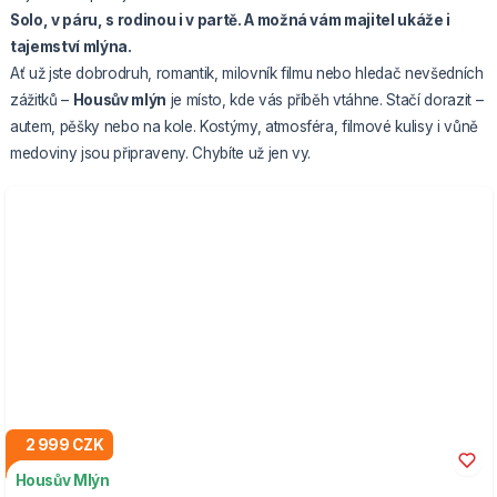
Solo, v páru, s rodinou i v partě. A možná vám majitel ukáže i
tajemství mlýna.
Ať už jste dobrodruh, romantik, milovník filmu nebo hledač nevšedních
zážitků –
Housův mlýn
je místo, kde vás příběh vtáhne. Stačí dorazit –
autem, pěšky nebo na kole. Kostýmy, atmosféra, filmové kulisy i vůně
medoviny jsou připraveny. Chybíte už jen vy.
2 999 CZK
Housův Mlýn