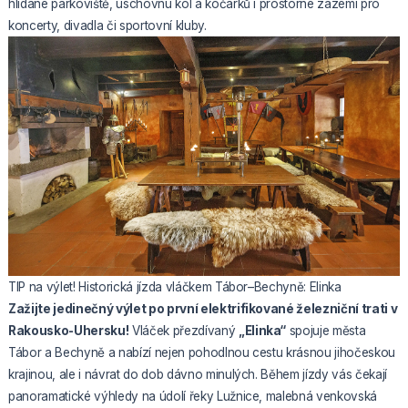
hlídané parkoviště, úschovnu kol a kočárků i prostorné zázemí pro
koncerty, divadla či sportovní kluby.
TIP na výlet! Historická jízda vláčkem Tábor–Bechyně: Elinka
Zažijte jedinečný výlet po první elektrifikované železniční trati v
Rakousko-Uhersku!
Vláček přezdívaný
„Elinka“
spojuje města
Tábor a Bechyně a nabízí nejen pohodlnou cestu krásnou jihočeskou
krajinou, ale i návrat do dob dávno minulých. Během jízdy vás čekají
panoramatické výhledy na údolí řeky Lužnice, malebná venkovská