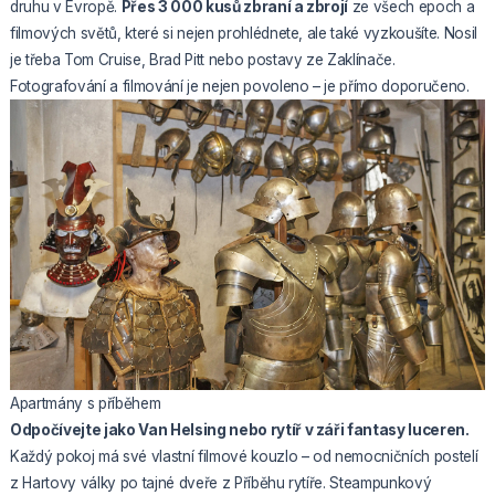
druhu v Evropě.
Přes 3 000 kusů zbraní a zbrojí
ze všech epoch a
filmových světů, které si nejen prohlédnete, ale také vyzkoušíte. Nosil
je třeba Tom Cruise, Brad Pitt nebo postavy ze Zaklínače.
Fotografování a filmování je nejen povoleno – je přímo doporučeno.
Apartmány s příběhem
Odpočívejte jako Van Helsing nebo rytíř v záři fantasy luceren.
Každý pokoj má své vlastní filmové kouzlo – od nemocničních postelí
z Hartovy války po tajné dveře z Příběhu rytíře. Steampunkový