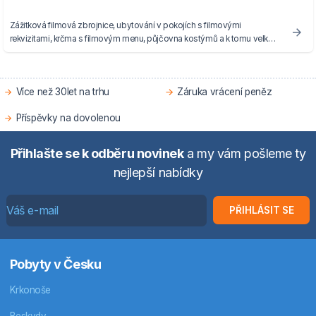
Zážitková filmová zbrojnice, ubytování v pokojích s filmovými
rekvizitami, krčma s filmovým menu, půjčovna kostýmů a k tomu velké
hlídané parkoviště.
Více než 30let na trhu
Záruka vrácení peněz
Příspěvky na dovolenou
Přihlašte se k odběru novinek
a my vám pošleme ty
nejlepší nabídky
PŘIHLÁSIT SE
Pobyty v Česku
Krkonoše
Beskydy