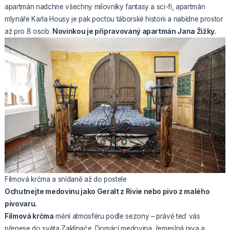
apartmán nadchne všechny milovníky fantasy a sci-fi, apartmán
mlynáře Karla Housy je pak poctou táborské historii a nabídne prostor
až pro 8 osob.
Novinkou je připravovaný apartmán Jana Žižky.
Filmová krčma a snídaně až do postele
Ochutnejte medovinu jako Geralt z Rivie nebo pivo z malého
pivovaru.
Filmová krčma
mění atmosféru podle sezony – právě teď vás
přenese do světa Zaklínače. Domácí medovina, řemeslná piva a