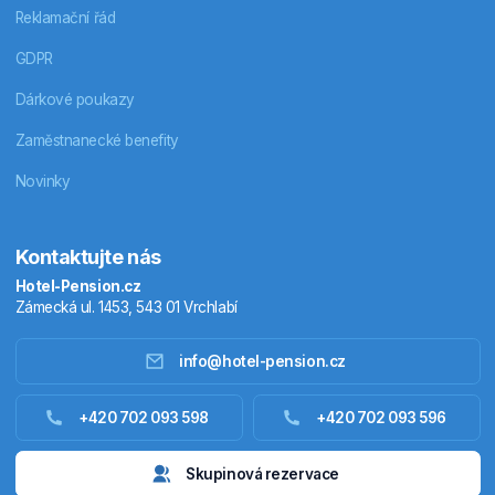
Reklamační řád
GDPR
Dárkové poukazy
Zaměstnanecké benefity
Novinky
Kontaktujte nás
Hotel-Pension.cz
Zámecká ul. 1453, 543 01 Vrchlabí
info@hotel-pension.cz
Ubytování Česko
+420 702 093 598
+420 702 093 596
Ubytování zahraniční
Skupinová rezervace