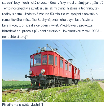
stavení, lesy i technický skvost – Bechyňský most známý jako „Duha“.
Tento nostalgický zážitek si užijí jak milovníci historie a techniky, tak
rodiny s dětmi. Jízda trvá zhruba 50 minut a ve spojení s návštěvou
romantického městečka Bechyně, známého svým lázeňstvím a
keramikou, tvoří ideální celodenní výlet. V létě bývá v provozu i
historická souprava s původní elektrickou lokomotivou z roku 1903 –
nenechte si to ujít!
Přijeďte – a prožijte vlastní film