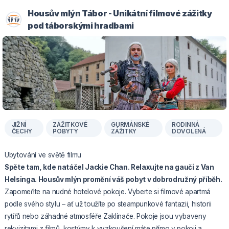
Housův mlýn Tábor - Unikátní filmové zážitky
pod táborskými hradbami
JIŽNÍ
ZÁŽITKOVÉ
GURMÁNSKÉ
RODINNÁ
ČECHY
POBYTY
ZÁŽITKY
DOVOLENÁ
Ubytování ve světě filmu
Spěte tam, kde natáčel Jackie Chan. Relaxujte na gauči z Van
Helsinga. Housův mlýn promění váš pobyt v dobrodružný příběh.
Zapomeňte na nudné hotelové pokoje. Vyberte si filmové apartmá
podle svého stylu – ať už toužíte po steampunkové fantazii, historii
rytířů nebo záhadné atmosféře Zaklínače. Pokoje jsou vybaveny
rekvizitami z filmů, kostýmy k vyzkoušení máte přímo v pokoji a