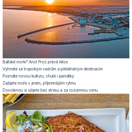
Baltské moře? Ano! Proč právě letos
Vyhnete se tropickým vedrům a přelidněným destinacím
Poznáte novou kulturu, chutě i památky
Zažijete moře v jiném, příjemnějším rytmu
Dovolenou si užijete bez stresu a za rozumnou cenu