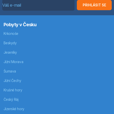
PŘIHLÁSIT SE
Pobyty v Česku
Krkonoše
Beskydy
Jeseníky
Jižní Morava
Šumava
Jižní Čechy
Krušné hory
Český Ráj
Jizerské hory