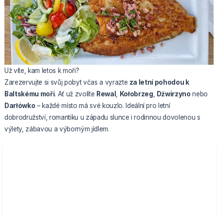
Už víte, kam letos k moři?
Zarezervujte si svůj pobyt včas a vyrazte
za letní pohodou k
Baltskému moři
. Ať už zvolíte
Rewal
,
Kołobrzeg
,
Dźwirzyno
nebo
Darłówko
– každé místo má své kouzlo. Ideální pro letní
dobrodružství, romantiku u západu slunce i rodinnou dovolenou s
výlety, zábavou a výborným jídlem.