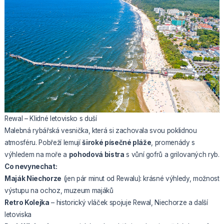
Rewal – Klidné letovisko s duší
Malebná rybářská vesnička, která si zachovala svou poklidnou
atmosféru. Pobřeží lemují
široké písečné pláže
, promenády s
výhledem na moře a
pohodová bistra
s vůní gofrů a grilovaných ryb.
Co nevynechat:
Maják Niechorze
(jen pár minut od Rewalu): krásné výhledy, možnost
výstupu na ochoz, muzeum majáků
Retro Kolejka
– historický vláček spojuje Rewal, Niechorze a další
letoviska