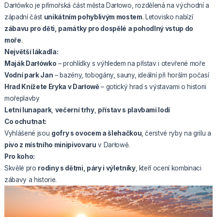
Darłówko je přímořská část města Darłowo, rozdělená na východní a
západní část
unikátním pohyblivým mostem
. Letovisko nabízí
zábavu pro děti, památky pro dospělé a pohodlný vstup do
moře
.
Největší lákadla:
Maják Darłówko
– prohlídky s výhledem na přístav i otevřené moře
Vodní park Jan
– bazény, tobogány, sauny, ideální při horším počasí
Hrad Knížete Eryka v Darłowě
– gotický hrad s výstavami o historii
mořeplavby
Letní lunapark
,
večerní trhy
,
přístav s plavbami lodí
Co ochutnat:
Vyhlášené jsou
gofry s ovocem a šlehačkou
, čerstvé ryby na grilu a
pivo z místního minipivovaru
v Darłowě.
Pro koho:
Skvělé pro
rodiny s dětmi, páry i výletníky
, kteří ocení kombinaci
zábavy a historie.