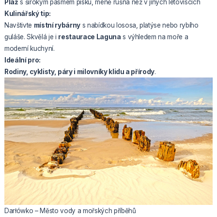
Pláž
s širokým pásmem písku, méně rušná než v jiných letoviscích
Kulinářský tip:
Navštivte
místní rybárny
s nabídkou lososa, platýse nebo rybího
guláše. Skvělá je i
restaurace Laguna
s výhledem na moře a
moderní kuchyní.
Ideální pro:
Rodiny, cyklisty, páry i milovníky klidu a přírody
.
Darłówko – Město vody a mořských příběhů