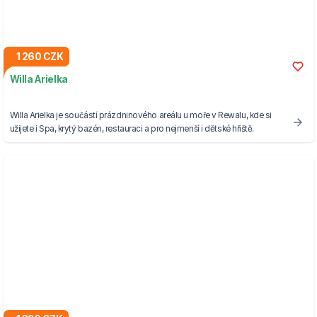
1 260 CZK
Willa Arielka
Willa Arielka je součástí prázdninového areálu u moře v Rewalu, kde si
užijete i Spa, krytý bazén, restauraci a pro nejmenší i dětské hřiště.