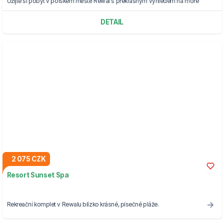
Užijte si pobyt v polském městě Rewal s překrásným výhledem na moře
DETAIL
2 075 CZK
Resort Sunset Spa
Rekreační komplet v Rewalu blízko krásné, písečné pláže.