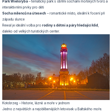
Park Wieloryba
– tematický park s obřími sochami mořských tvorů a
interaktivními prvky pro děti
Socha milenců na útesech
– romantické místo, ideální k focení při
západu slunce
Rewal je ideální volba pro
rodiny s dětmi a páry hledající klid
,
daleko od velkých turistických center.
Kołobrzeg – Historie, lázně a moře v jednom
Jedno z největších a nejoblíbenějších letovisek u Baltského moře.