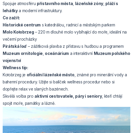
Spojuje atmosféru
přístavního města
,
lázeňské zóny
,
pláží s
lehátky
a moderní infrastruktury.
Co zažít:
Historické centrum
s katedrálou, radnicí a městským parkem
Molo Kołobrzeg
– 220 m dlouhé molo vybíhající do moře, ideální na
večerní procházky
Pirátská loď
– zážitková plavba z přístavu s hudbou a programem
Muzeum ornitologie
,
oceánárium
a interaktivní
Muzeum polského
vojenství
Wellness tip:
Kołobrzeg je
oficiální lázeňské město
, známé pro minerální vody a
bahenní procedury. Užijte si balíček wellness procedur nebo si
dopřejte relax ve slaných bazénech.
Skvělá volba pro
aktivní cestovatele, páry i seniory
, kteří chtějí
spojit moře, památky a lázně.