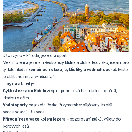
Dźwirzyno – Příroda, jezero a sport
Mezi mořem a jezerem Resko leży klidné a útulné letovisko, ideální pro
ty, kdo hledají
kombinaci relaxu, cyklistiky a vodních sportů
. Místo
je oblíbené i mezi windsurfaři.
Tipy na aktivity:
Cyklostezka do Kołobrzegu
– pohodová trasa kolem pobřeží,
ideální i s dětmi
Vodní sporty
na jezeře Resko Przymorskie: půjčovny kajaků,
paddleboardů i šlapadel
Přírodní rezervace kolem jezera
– pozorování ptáků, výlety do
borových lesů