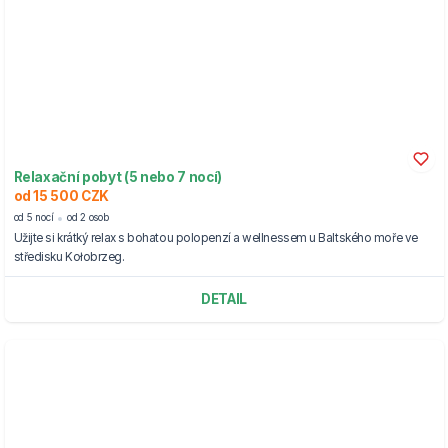
Relaxační pobyt (5 nebo 7 nocí)
od 15 500 CZK
od 5 nocí
od 2 osob
Užijte si krátký relax s bohatou polopenzí a wellnessem u Baltského moře ve
středisku Kołobrzeg.
DETAIL