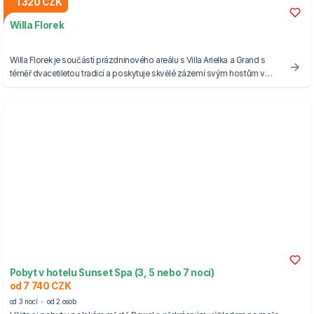
1 320 CZK
Willa Florek
Willa Florek je součástí prázdninového areálu s Villa Arielka a Grand s
téměř dvacetiletou tradicí a poskytuje skvělé zázemí svým hostům v
létě i v zimě.
Pobyt v hotelu Sunset Spa (3, 5 nebo 7 nocí)
od 7 740 CZK
od 3 nocí
od 2 osob