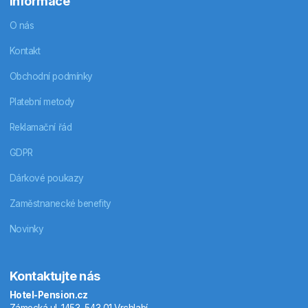
Informace
O nás
Kontakt
Obchodní podmínky
Platební metody
Reklamační řád
GDPR
Dárkové poukazy
Zaměstnanecké benefity
Novinky
Kontaktujte nás
Hotel-Pension.cz
Zámecká ul. 1453, 543 01 Vrchlabí