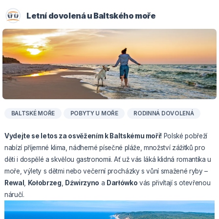
Letní dovolená u Baltského moře
BALTSKÉ MOŘE
POBYTY U MOŘE
RODINNÁ DOVOLENÁ
Vydejte se letos za osvěžením k Baltskému moři!
Polské pobřeží
nabízí příjemné klima, nádherné písečné pláže, množství zážitků pro
děti i dospělé a skvělou gastronomii. Ať už vás láká klidná romantika u
moře, výlety s dětmi nebo večerní procházky s vůní smažené ryby –
Rewal
,
Kołobrzeg
,
Dźwirzyno
a
Darłówko
vás přivítají s otevřenou
náručí.