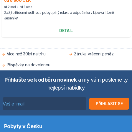
od 6 800 CZK
od 2 nocí
od 2 osob
Zažijte třídenní wellness pobyt plný relaxu a odpočinku v Lipová-lázně
Jeseníky.
DETAIL
Více než 30let na trhu
Záruka vrácení peněz
Příspěvky na dovolenou
Přihlašte se k odběru novinek
a my vám pošleme ty
nejlepší nabídky
PŘIHLÁSIT SE
Pobyty v Česku