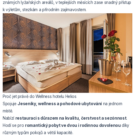
známých lyžařských areálů, v teplejších měsících zase snadný přístup
k výletům, stezkám a přírodním zajímavostem.
Proč jet právě do Wellness hotelu Helios
Spojuje
Jeseníky, wellness a pohodové ubytování
na jednom
místě.
Nabízí
restauraci s důrazem na kvalitu, čerstvost a sezónnost
.
Hodí se pro
romantický pobyt ve dvou i rodinnou dovolenou
díky
různým typům pokojů a větší kapacitě.