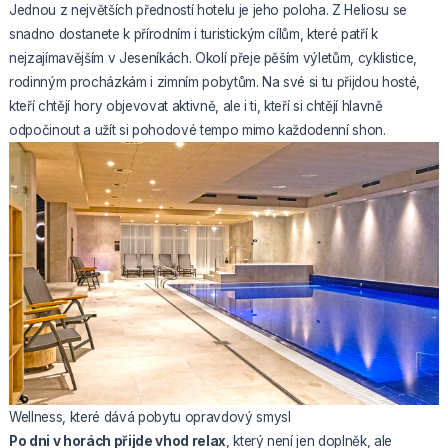
Jednou z největších předností hotelu je jeho poloha. Z Heliosu se
snadno dostanete k přírodním i turistickým cílům, které patří k
nejzajímavějším v Jeseníkách. Okolí přeje pěším výletům, cyklistice,
rodinným procházkám i zimním pobytům. Na své si tu přijdou hosté,
kteří chtějí hory objevovat aktivně, ale i ti, kteří si chtějí hlavně
odpočinout a užít si pohodové tempo mimo každodenní shon.
Wellness, které dává pobytu opravdový smysl
Po dni v horách přijde vhod relax
, který není jen doplněk, ale