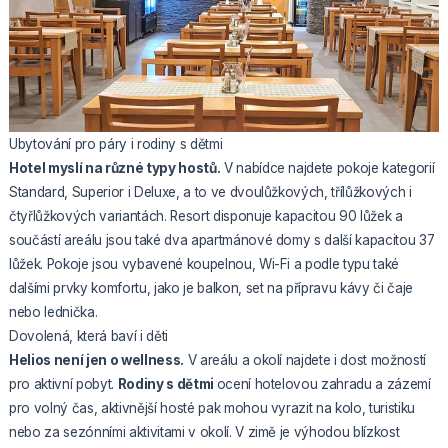
Ubytování pro páry i rodiny s dětmi
Hotel myslí na různé typy hostů.
V nabídce najdete pokoje kategorií
Standard, Superior i Deluxe, a to ve dvoulůžkových, třílůžkových i
čtyřlůžkových variantách. Resort disponuje kapacitou 90 lůžek a
součástí areálu jsou také dva apartmánové domy s další kapacitou 37
lůžek. Pokoje jsou vybavené koupelnou, Wi-Fi a podle typu také
dalšími prvky komfortu, jako je balkon, set na přípravu kávy či čaje
nebo lednička.
Dovolená, která baví i děti
Helios není jen o wellness.
V areálu a okolí najdete i dost možností
pro aktivní pobyt.
Rodiny s dětmi
ocení hotelovou zahradu a zázemí
pro volný čas, aktivnější hosté pak mohou vyrazit na kolo, turistiku
nebo za sezónními aktivitami v okolí. V zimě je výhodou blízkost