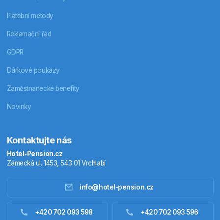
Platební metody
Reklamační řád
GDPR
Dárkové poukazy
Zaměstnanecké benefity
Novinky
Kontaktujte nás
Hotel-Pension.cz
Zámecká ul. 1453, 543 01 Vrchlabí
info@hotel-pension.cz
Ubytování Česko
+420 702 093 598
+420 702 093 596