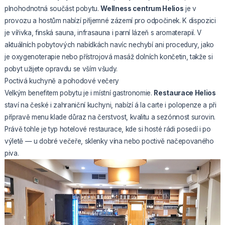
plnohodnotná součást pobytu.
Wellness centrum Helios
je v
provozu a hostům nabízí příjemné zázemí pro odpočinek. K dispozici
je vířivka, finská sauna, infrasauna i parní lázeň s aromaterapií. V
aktuálních pobytových nabídkách navíc nechybí ani procedury, jako
je oxygenoterapie nebo přístrojová masáž dolních končetin, takže si
pobyt užijete opravdu se vším všudy.
Poctivá kuchyně a pohodové večery
Velkým benefitem pobytu je i místní gastronomie.
Restaurace Helios
staví na české i zahraniční kuchyni, nabízí á la carte i polopenze a při
přípravě menu klade důraz na čerstvost, kvalitu a sezónnost surovin.
Právě tohle je typ hotelové restaurace, kde si hosté rádi posedí i po
výletě — u dobré večeře, sklenky vína nebo poctivě načepovaného
piva.