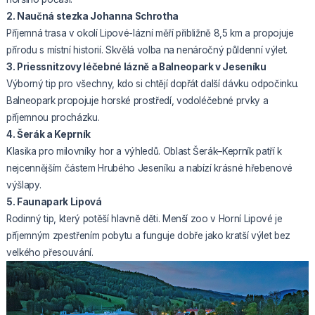
2. Naučná stezka Johanna Schrotha
Příjemná trasa v okolí Lipové-lázní měří přibližně 8,5 km a propojuje
přírodu s místní historií. Skvělá volba na nenáročný půldenní výlet.
3. Priessnitzovy léčebné lázně a Balneopark v Jeseníku
Výborný tip pro všechny, kdo si chtějí dopřát další dávku odpočinku.
Balneopark propojuje horské prostředí, vodoléčebné prvky a
příjemnou procházku.
4. Šerák a Keprník
Klasika pro milovníky hor a výhledů. Oblast Šerák–Keprník patří k
nejcennějším částem Hrubého Jeseníku a nabízí krásné hřebenové
výšlapy.
5. Faunapark Lipová
Rodinný tip, který potěší hlavně děti. Menší zoo v Horní Lipové je
příjemným zpestřením pobytu a funguje dobře jako kratší výlet bez
velkého přesouvání.