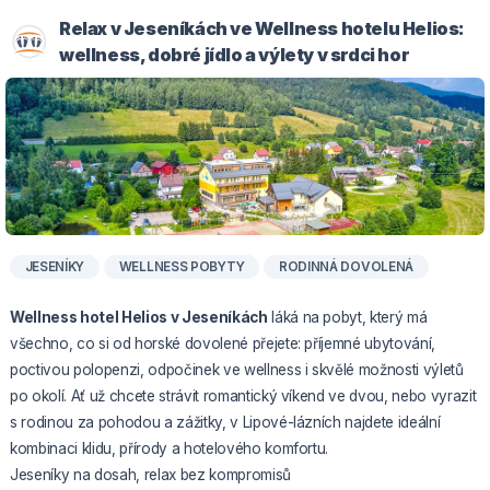
Relax v Jeseníkách ve Wellness hotelu Helios:
wellness, dobré jídlo a výlety v srdci hor
JESENÍKY
WELLNESS POBYTY
RODINNÁ DOVOLENÁ
Wellness hotel Helios v Jeseníkách
láká na pobyt, který má
všechno, co si od horské dovolené přejete: příjemné ubytování,
poctivou polopenzi, odpočinek ve wellness i skvělé možnosti výletů
po okolí. Ať už chcete strávit romantický víkend ve dvou, nebo vyrazit
s rodinou za pohodou a zážitky, v Lipové-lázních najdete ideální
kombinaci klidu, přírody a hotelového komfortu.
Jeseníky na dosah, relax bez kompromisů