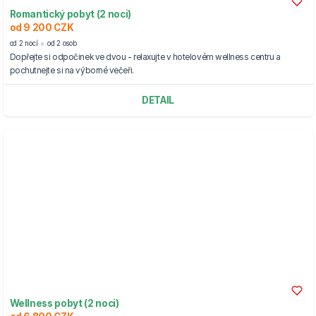
Romantický pobyt (2 noci)
od 9 200 CZK
od 2 nocí
od 2 osob
Dopřejte si odpočinek ve dvou - relaxujte v hotelovém wellness centru a
pochutnejte si na výborné večeři.
DETAIL
Wellness pobyt (2 noci)