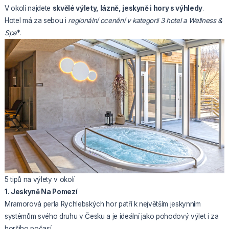
V okolí najdete
skvělé výlety, lázně, jeskyně i hory s výhledy
.
Hotel má za sebou i
regionální ocenění v kategorii 3
hotel a Wellness &
Spa
*.
5 tipů na výlety v okolí
1. Jeskyně Na Pomezí
Mramorová perla Rychlebských hor patří k největším jeskynním
systémům svého druhu v Česku a je ideální jako pohodový výlet i za
horšího počasí.