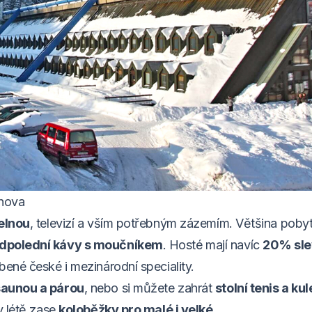
chova
pelnou
, televizí a vším potřebným zázemím. Většina pob
dpolední kávy s moučníkem
. Hosté mají navíc
20% sle
líbené české i mezinárodní speciality.
saunou a párou
, nebo si můžete zahrát
stolní tenis a ku
 v létě zase
koloběžky pro malé i velké
.