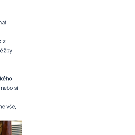
hat
o z
 těžby
ckého
i nebo si
ne vše,