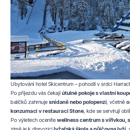
Ubytování hotel Skicentrum – pohodlí v srdci Harra
Po příjezdu vás čekají
útulné pokoje s vlastní kou
balíčků zahrnuje
snídaně nebo polopenzi
, včetně
o
konzumaci v restauraci Stone
, kde se servírují ob
Po výletech oceníte
wellness centrum s vířivkou, 
zimě je k dispozici
lyžařská škola a půjčovna lyží
,