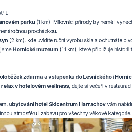
řit.
lanovém parku
(1 km). Milovníci přírody by neměli vynec
 nenáročnou procházkou.
syn
(2 km), kde uvidíte ruční výrobu skla a ochutnáte piv
čujeme
Hornické muzeum
(1,1 km), které přibližuje historii
koloběžek zdarma
a
vstupenku do Lesnického i Horni
e
relax v hotelovém wellness
, dejte si večeři v restaurac
kem,
ubytování hotel Skicentrum Harrachov
vám nabíd
dinnou atmosféru i zábavu pro všechny věkové kategorie.