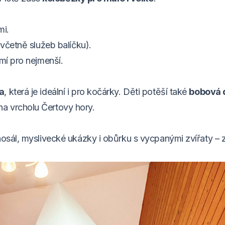
mi.
 včetně služeb balíčku).
emí pro nejmenší.
a
, která je ideální i pro kočárky. Děti potěší také
bobová 
a vrcholu Čertovy hory.
nosál, myslivecké ukázky i obůrku s vycpanými zvířaty – 