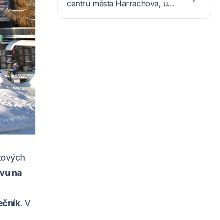
centru města Harrachova, u
skokanského areálu a
sjezdovek, k sedačkové
lanovce na Čertovu horu je to
jen 100 metrů.
ytových
vu na
lečník
. V