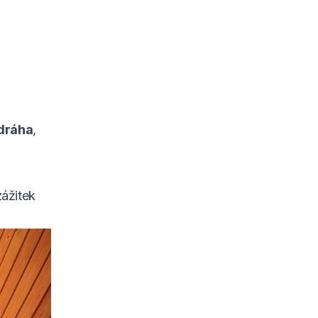
dráha
,
zážitek