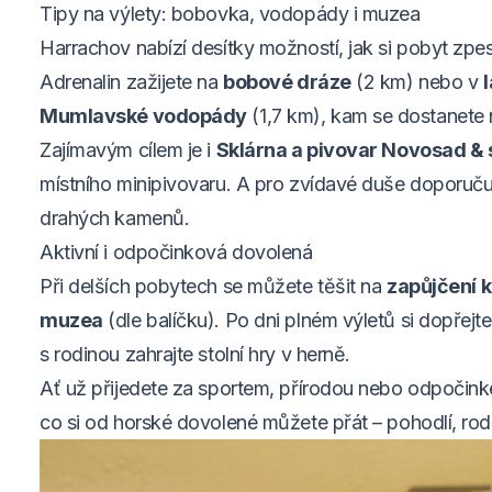
Tipy na výlety: bobovka, vodopády i muzea
Harrachov nabízí desítky možností, jak si pobyt zpest
Adrenalin zažijete na
bobové dráze
(2 km) nebo v
Mumlavské vodopády
(1,7 km), kam se dostanete
Zajímavým cílem je i
Sklárna a pivovar Novosad & 
místního minipivovaru. A pro zvídavé duše doporu
drahých kamenů.
Aktivní i odpočinková dovolená
Při delších pobytech se můžete těšit na
zapůjčení 
muzea
(dle balíčku). Po dni plném výletů si dopřejt
s rodinou zahrajte stolní hry v herně.
Ať už přijedete za sportem, přírodou nebo odpočin
co si od horské dovolené můžete přát – pohodlí, ro