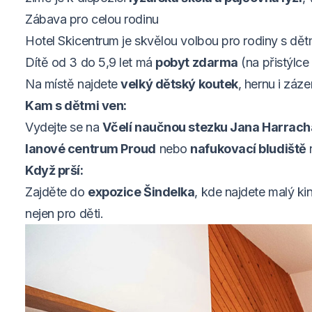
Zábava pro celou rodinu
Hotel Skicentrum je skvělou volbou pro rodiny s dět
Dítě od 3 do 5,9 let má
pobyt zdarma
(na přistýlce
Na místě najdete
velký dětský koutek
, hernu i záz
Kam s dětmi ven:
Vydejte se na
Včelí naučnou stezku Jana Harrach
lanové centrum Proud
nebo
nafukovací bludiště
n
Když prší:
Zajděte do
expozice Šindelka
, kde najdete malý ki
nejen pro děti.