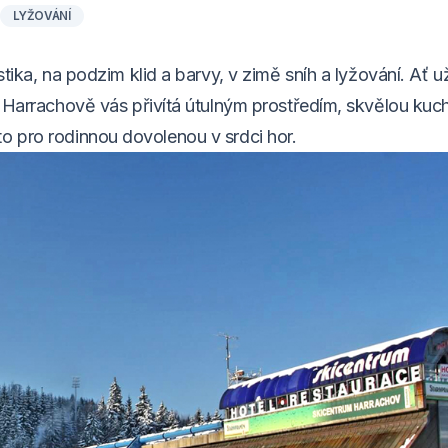
LYŽOVÁNÍ
istika, na podzim klid a barvy, v zimě sníh a lyžování. Ať u
 Harrachově vás přivítá útulným prostředím, skvělou kuch
o pro rodinnou dovolenou v srdci hor.