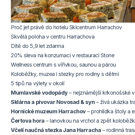
Proč jet právě do hotelu Skicentrum Harrachov
Skvělá poloha v centru Harrachova
Dítě do 5,9 let zdarma
20% sleva na konzumaci v restauraci Stone
Wellness centrum s vířivkou, saunou a párou
Koloběžky, muzea i stezky pro rodiny s dětmi
5 tipů na výlety v okolí
Mumlavské vodopády
– nejznámější krkonošské v
Sklárna a pivovar Novosad & syn
– živá ukázka tra
Hornické muzeum Harrachov
– prohlídka štoly a 
Čertova hora
– lanovkou na vrchol a zpět koloběžk
Včelí naučná stezka Jana Harracha
– rodinná tras