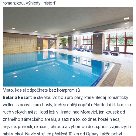
romantikou, výhledy i historií.
Místo, kde si odpočinete bez kompromisů
Belaria Resort
je skvělou volbou pro páry, které hledají romantický
wellness pobyt, i pro hosty, kteří si chtějí dopřát několik dní klidu mimo
ruch velkých měst. Hotel leží v Hradci nad Moravicí, jen kousek od
známého zámeckého areálu, a sází na to, co dnes hosté hledají
nejvíce: pohodlí, relaxaci, přírodu a výbornou dostupnost zajímavých
míst v okolí. Navíc stojí jen přibližně 10 km od Opavy, takže pobyt