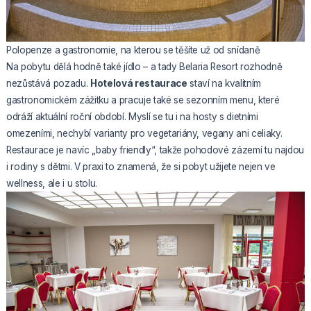
Polopenze a gastronomie, na kterou se těšíte už od snídaně
Na pobytu dělá hodně také jídlo – a tady Belaria Resort rozhodně
nezůstává pozadu.
Hotelová restaurace
staví na kvalitním
gastronomickém zážitku a pracuje také se sezonním menu, které
odráží aktuální roční období. Myslí se tu i na hosty s dietními
omezeními, nechybí varianty pro vegetariány, vegany ani celiaky.
Restaurace je navíc „baby friendly“, takže pohodové zázemí tu najdou
i rodiny s dětmi. V praxi to znamená, že si pobyt užijete nejen ve
wellness, ale i u stolu.