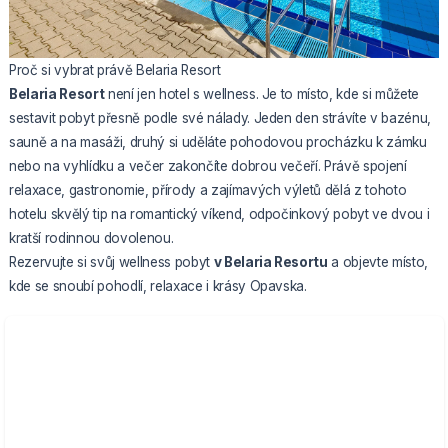
Proč si vybrat právě Belaria Resort
Belaria Resort
není jen hotel s wellness. Je to místo, kde si můžete
sestavit pobyt přesně podle své nálady. Jeden den strávíte v bazénu,
sauně a na masáži, druhý si uděláte pohodovou procházku k zámku
nebo na vyhlídku a večer zakončíte dobrou večeří. Právě spojení
relaxace, gastronomie, přírody a zajímavých výletů dělá z tohoto
hotelu skvělý tip na romantický víkend, odpočinkový pobyt ve dvou i
kratší rodinnou dovolenou.
Rezervujte si svůj wellness pobyt
v Belaria Resortu
a objevte místo,
kde se snoubí pohodlí, relaxace i krásy Opavska.