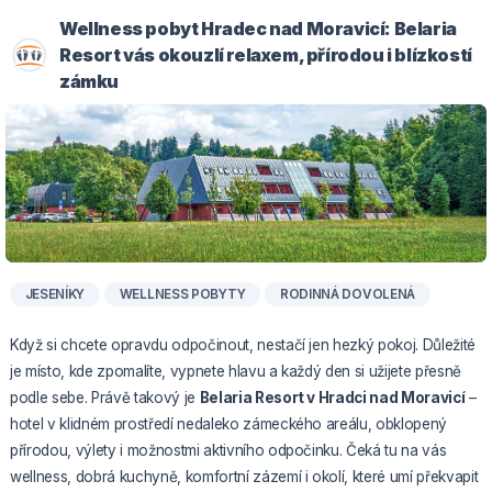
Wellness pobyt Hradec nad Moravicí: Belaria
Resort vás okouzlí relaxem, přírodou i blízkostí
zámku
JESENÍKY
WELLNESS POBYTY
RODINNÁ DOVOLENÁ
Když si chcete opravdu odpočinout, nestačí jen hezký pokoj. Důležité
je místo, kde zpomalíte, vypnete hlavu a každý den si užijete přesně
podle sebe. Právě takový je
Belaria Resort v Hradci nad Moravicí
–
hotel v klidném prostředí nedaleko zámeckého areálu, obklopený
přírodou, výlety i možnostmi aktivního odpočinku. Čeká tu na vás
wellness, dobrá kuchyně, komfortní zázemí i okolí, které umí překvapit