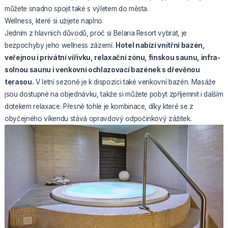
můžete snadno spojit také s výletem do města.
Wellness, které si užijete naplno
Jedním z hlavních důvodů, proč si Belaria Resort vybrat, je
bezpochyby jeho wellness zázemí.
Hotel nabízí vnitřní bazén,
veřejnou i privátní vířivku, relaxační zónu, finskou saunu, infra-
solnou saunu i venkovní ochlazovací bazének s dřevěnou
terasou.
V letní sezoně je k dispozici také venkovní bazén. Masáže
jsou dostupné na objednávku, takže si můžete pobyt zpříjemnit i dalším
dotekem relaxace. Přesně tohle je kombinace, díky které se z
obyčejného víkendu stává opravdový odpočinkový zážitek.