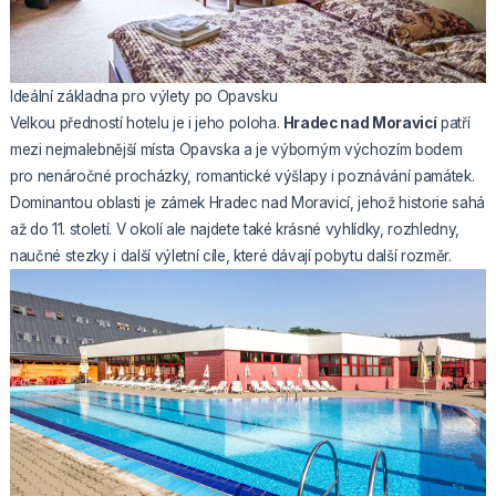
Ideální základna pro výlety po Opavsku
Velkou předností hotelu je i jeho poloha.
Hradec nad Moravicí
patří
mezi nejmalebnější místa Opavska a je výborným výchozím bodem
pro nenáročné procházky, romantické výšlapy i poznávání památek.
Dominantou oblasti je zámek Hradec nad Moravicí, jehož historie sahá
až do 11. století. V okolí ale najdete také krásné vyhlídky, rozhledny,
naučné stezky i další výletní cíle, které dávají pobytu další rozměr.