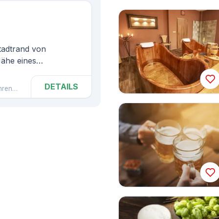
tadtrand von
Nähe eines
und Außenpool, etwa 1
akei entfernt.
DETAILS
hren
Hodonín