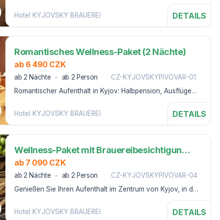
Brauereibesichtigung und unbegrenzter Bierkonsum
DETAILS
Hotel KYJOVSKY BRAUEREI
Romantisches Wellness-Paket (2 Nächte)
ab 6 490 CZK
ab 2 Nächte
ab 2 Person
CZ-KYJOVSKYPIVOVAR-01
Romantischer Aufenthalt in Kyjov: Halbpension, Ausflüge
und Kräuterbad in einem gemeinsamen Sprudelbad
DETAILS
Hotel KYJOVSKY BRAUEREI
Wellness-Paket mit Brauereibesichtigung für 3 Tage (2 Nächte)
ab 7 090 CZK
ab 2 Nächte
ab 2 Person
CZ-KYJOVSKYPIVOVAR-04
Genießen Sie Ihren Aufenthalt im Zentrum von Kyjov, in der
touristisch attraktiven, folkloristischen und weinbauenden
Region Slovácko.
DETAILS
Hotel KYJOVSKY BRAUEREI