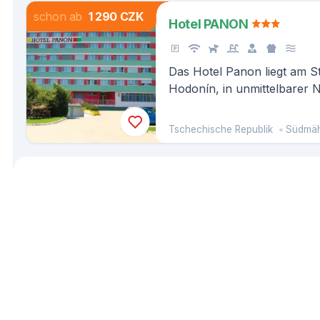
schon ab
1 290 CZK
Hotel PANON
Das Hotel Panon liegt am S
Hodonín, in unmittelbarer 
Sportzentrums mit Innen- 
km von der Grenze zur Slow
Tschechische Republik
Südmä