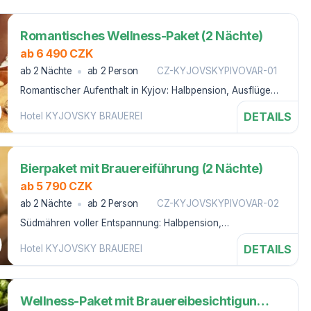
Romantisches Wellness-Paket (2 Nächte)
ab 6 490 CZK
ab 2 Nächte
ab 2 Person
CZ-KYJOVSKYPIVOVAR-01
Romantischer Aufenthalt in Kyjov: Halbpension, Ausflüge
und Kräuterbad in einem gemeinsamen Sprudelbad
DETAILS
Hotel KYJOVSKY BRAUEREI
Bierpaket mit Brauereiführung (2 Nächte)
ab 5 790 CZK
ab 2 Nächte
ab 2 Person
CZ-KYJOVSKYPIVOVAR-02
Südmähren voller Entspannung: Halbpension,
Brauereibesichtigung und unbegrenzter Bierkonsum
DETAILS
Hotel KYJOVSKY BRAUEREI
Wellness-Paket mit Brauereibesichtigung für 3 Tage (2 Nächte)