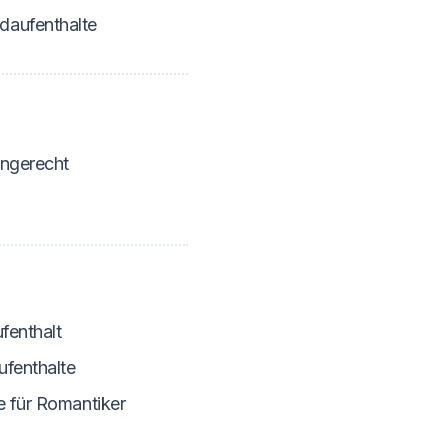
aufenthalte
engerecht
fenthalt
ufenthalte
e für Romantiker