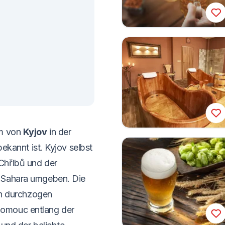
um von
Kyjov
in der
bekannt ist. Kyjov selbst
Chřibů und der
n Sahara umgeben. Die
n durchzogen
lomouc entlang der