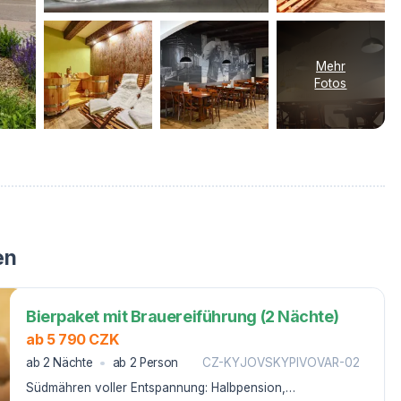
Mehr
Fotos
en
Bierpaket mit Brauereiführung (2 Nächte)
ab 5 790 CZK
ab 2 Nächte
ab 2 Person
CZ-KYJOVSKYPIVOVAR-02
Südmähren voller Entspannung: Halbpension,