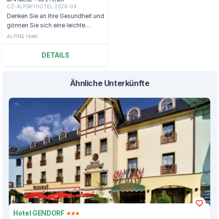
CZ-ALPSKYHOTEL-2026-04
Denken Sie an Ihre Gesundheit und
gönnen Sie sich eine leichte
Wanderung, Ruhe und Stille in
ALPINE Hotel
Špindlerův Mlýn.
DETAILS
Ähnliche Unterkünfte
Hotel GENDORF