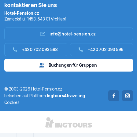
kontaktieren Sie uns
Hotel-Pension.cz
Zámecká ul. 1453, 543 01 Vrchlabí
info@hotel-pension.cz
Unterkunft Tschechien
+420 702 093 598
+420 702 093 596
Unterkunft Ausland
Buchungen für Gruppen
Pakete
© 2003-2026 Hotel-Pension.cz
Thermalbäder
betrieben auf Plattform
Ingtours4traveling
Cookies
Ferienhäuser
LÄNDER UND REGIONEN
CS
EN
DE
PL