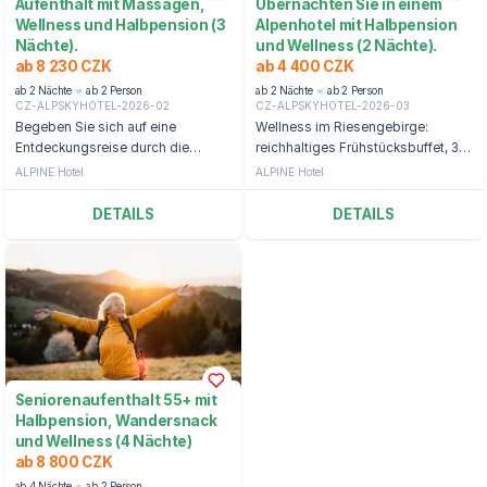
Aufenthalt mit Massagen,
Übernachten Sie in einem
Wellness und Halbpension (3
Alpenhotel mit Halbpension
Nächte).
und Wellness (2 Nächte).
ab 8 230 CZK
ab 4 400 CZK
ab 2 Nächte
ab 2 Person
ab 2 Nächte
ab 2 Person
CZ-ALPSKYHOTEL-2026-02
CZ-ALPSKYHOTEL-2026-03
Begeben Sie sich auf eine
Wellness im Riesengebirge:
Entdeckungsreise durch die
reichhaltiges Frühstücksbuffet, 3-
Schönheiten des Riesengebirges
Gänge-Menü und Gelbe-Punkte-
ALPINE Hotel
ALPINE Hotel
und übernachten Sie in einem
Rabattkarte
Hotel mit Blick auf das St.-Peter-
DETAILS
DETAILS
Tal.
Seniorenaufenthalt 55+ mit
Halbpension, Wandersnack
und Wellness (4 Nächte)
ab 8 800 CZK
ab 4 Nächte
ab 2 Person