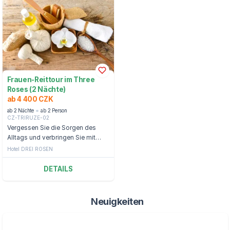
Frauen-Reittour im Three
Roses (2 Nächte)
ab 4 400 CZK
ab 2 Nächte
ab 2 Person
CZ-TRIRUZE-02
Vergessen Sie die Sorgen des
Alltags und verbringen Sie mit
Ihrer Freundin einen
Hotel DREI ROSEN
wunderschönen Aufenthalt in den
Bergen von Špindlerův Mlýn.
DETAILS
Neuigkeiten