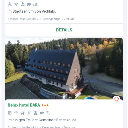
Im Stadtzenrum von Vrchlabi.
Tschechische Republik
Riesengebirge
Vrchlabí
DETAILS
Relax hotel BÁRA
Im ruhigen Teil der Gemeinde Benecko, ca.
Tschechische Republik
Riesengebirge
Benecko