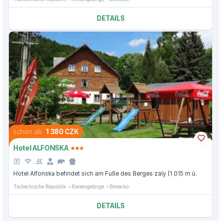
DETAILS
schon ab
1 380 CZK
Hotel ALFONSKA
Hotel Alfonska befindet sich am Fuße des Berges zaly (1 015 m ü.
Tschechische Republik
Riesengebirge
Benecko
DETAILS