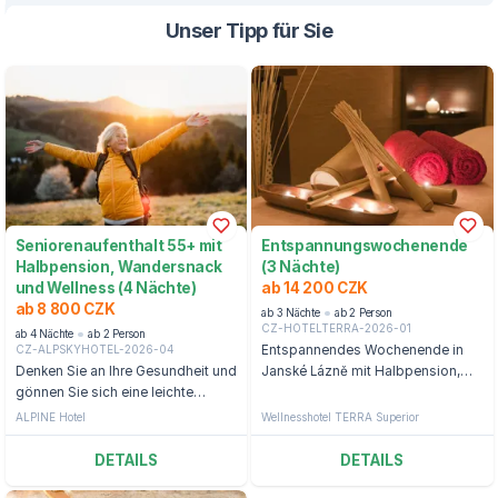
Unser Tipp für Sie
Seniorenaufenthalt 55+ mit
Entspannungswochenende
Halbpension, Wandersnack
(3 Nächte)
und Wellness (4 Nächte)
ab 14 200 CZK
ab 8 800 CZK
ab 3 Nächte
ab 2 Person
CZ-HOTELTERRA-2026-01
ab 4 Nächte
ab 2 Person
CZ-ALPSKYHOTEL-2026-04
Entspannendes Wochenende in
Denken Sie an Ihre Gesundheit und
Janské Lázně mit Halbpension,
gönnen Sie sich eine leichte
Wellnessbehandlungen und Eintritt
Wanderung, Ruhe und Stille in
ins Aquacenter.
ALPINE Hotel
Wellnesshotel TERRA Superior
Špindlerův Mlýn.
DETAILS
DETAILS