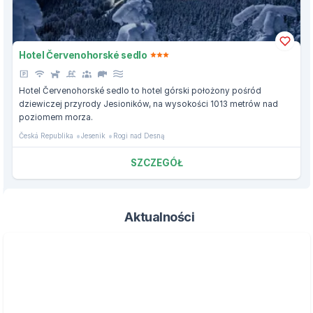
Hotel Červenohorské sedlo
Hotel Červenohorské sedlo to hotel górski położony pośród
dziewiczej przyrody Jesioników, na wysokości 1013 metrów nad
poziomem morza.
Česká Republika
Jesenik
Rogi nad Desną
SZCZEGÓŁ
Aktualności