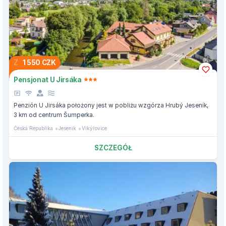
Z
1 550 CZK
Pensjonat U Jirsáka
Penzión U Jirsáka położony jest w pobliżu wzgórza Hrubý Jeseník,
3 km od centrum Šumperka.
Česká Republika
Jesenik
Vikýřovice
SZCZEGÓŁ