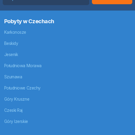
Pobyty w Czechach
Karkonosze
Beskidy
Jesenik
Południowa Morawa
Szumawa
Południowe Czechy
Góry Kruszne
Czeski Raj
Góry Izerskie