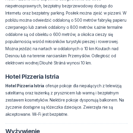
niepełnosprawnych, bezpłatny bezprzewodowy dostęp do
Internetu oraz bezpłatny parking. Posiłek można zjeść w pizzerii. W
pobliżu można odwiedzić oddaloną o 500 metrów fabrykę papieru
czerpanego lub zamek oddalony o 800 metrów. Łaźnie termalne
oddalone są od obiektu o 600 metrów, a okolica cieszy się
popularnością wśród miłośników turystyki pieszej i rowerowej.
Można jeździć na nartach w oddalonych o 10 km Koutach nad
Desnou lub na terenie narciarskim Przemyślów. Odległość od
elektrowni wodnej Dlouhé Stráná wynosi 10 km.
Hotel Pizzeria Istria
Hotel Pizzeria Istria
oferuje pokoje dla niepalących z telewizją
satelitarną oraz łazienką z prysznicem lub wanną i bezpłatnym
zestawem kosmetyków. Niektóre pokoje dysponują balkonem. Na
życzenie dostępne są łóżeczka dziecięce. Zwierzęta nie są
akceptowane. Wi-Fi jest bezpłatne.
Wyżywienie