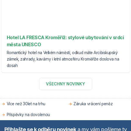
Hotel LA FRESCA Kroměříž: stylové ubytování v srdci
města UNESCO
Romantický hotel na Velkém náměstí, odkud máte Arcibiskupský
zámek, zahrady, kavárny i letní atmosféru Kroměříže doslova na
dosah
VŠECHNY NOVINKY
Více než 30let na trhu
Záruka vrácení peněz
Příspěvky na dovolenou
Přihlašte se k odběru novinek
a my vám pošleme ty