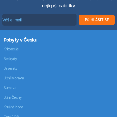
nejlepší nabídky
PŘIHLÁSIT SE
Pobyty v Česku
Krkonoše
Beskydy
Jeseníky
Jižní Morava
Šumava
Jižní Čechy
Krušné hory
Český Ráj