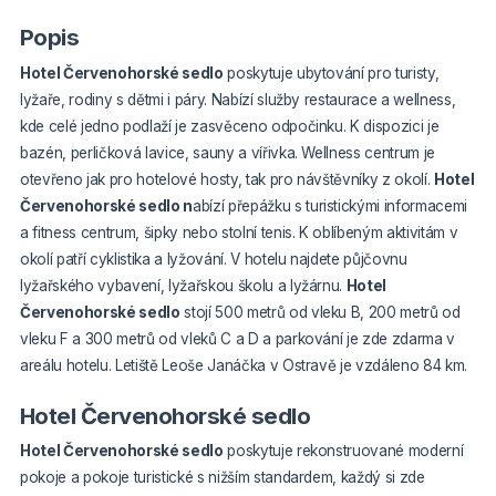
Popis
Hotel Červenohorské sedlo
poskytuje ubytování pro turisty,
lyžaře, rodiny s dětmi i páry. Nabízí služby restaurace a wellness,
kde celé jedno podlaží je zasvěceno odpočinku. K dispozici je
bazén, perličková lavice, sauny a vířivka. Wellness centrum je
otevřeno jak pro hotelové hosty, tak pro návštěvníky z okolí.
Hotel
Červenohorské sedlo n
abízí přepážku s turistickými informacemi
a fitness centrum, šipky nebo stolní tenis. K oblíbeným aktivitám v
okolí patří cyklistika a lyžování. V hotelu najdete půjčovnu
lyžařského vybavení, lyžařskou školu a lyžárnu.
Hotel
Červenohorské sedlo
stojí 500 metrů od vleku B, 200 metrů od
vleku F a 300 metrů od vleků C a D a parkování je zde zdarma v
areálu hotelu. Letiště Leoše Janáčka v Ostravě je vzdáleno 84 km.
Hotel Červenohorské sedlo
Hotel Červenohorské sedlo
poskytuje rekonstruované moderní
pokoje a pokoje turistické s nižším standardem, každý si zde