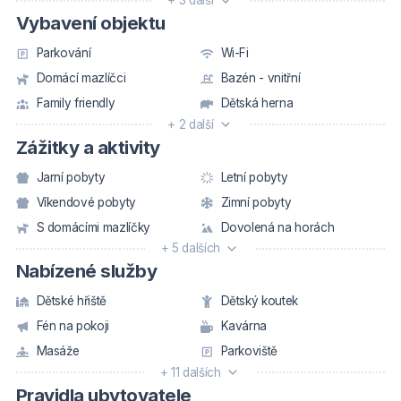
+ 3 další
Vybavení objektu
Parkování
Wi-Fi
Domácí mazlíčci
Bazén - vnitřní
Family friendly
Dětská herna
+ 2 další
Zážitky a aktivity
Jarní pobyty
Letní pobyty
Víkendové pobyty
Zimní pobyty
S domácími mazlíčky
Dovolená na horách
+ 5 dalších
Nabízené služby
Dětské hřiště
Dětský koutek
Fén na pokoji
Kavárna
Masáže
Parkoviště
+ 11 dalších
Pravidla ubytovatele