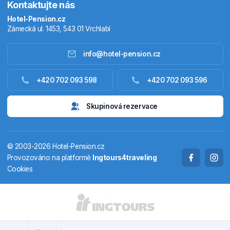
Kontaktujte nás
Hotel-Pension.cz
Zámecká ul. 1453, 543 01 Vrchlabí
info@hotel-pension.cz
Ubytování Česko
+420 702 093 598
+420 702 093 596
Ubytování zahraniční
Skupinová rezervace
Pobytové balíčky
© 2003-2026 Hotel-Pension.cz
Termály
Provozováno na platformě
Ingtours4traveling
Cookies
Chaty a chalupy
STÁTY A OBLASTI
CS
EN
DE
PL