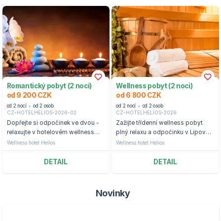
Romantický pobyt (2 noci)
Wellness pobyt (2 noci)
od 9 200 CZK
od 6 800 CZK
od 2 nocí
od 2 osob
od 2 nocí
od 2 osob
CZ-HOTELHELIOS-2026-02
CZ-HOTELHELIOS-2026
Dopřejte si odpočinek ve dvou -
Zažijte třídenní wellness pobyt
relaxujte v hotelovém wellness
plný relaxu a odpočinku v Lipová-
centru a pochutnejte si na výborné
lázně Jeseníky.
Wellness hotel Helios
Wellness hotel Helios
večeři.
DETAIL
DETAIL
Novinky