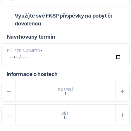
Využíjte své FKSP příspěvky na pobyt či
dovolenou
Navrhovaný termín
PŘÍJEZD A ODJEZD
*
Informace o hostech
DOSPĚLÍ
DĚTI