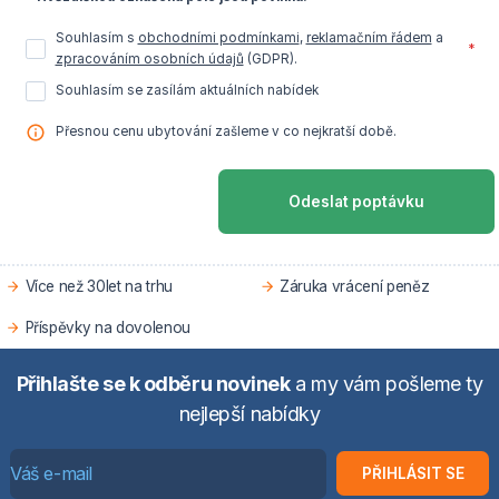
Souhlasím s
obchodními podmínkami
,
reklamačním řádem
a
*
zpracováním osobních údajů
(GDPR).
Souhlasím se zasílám aktuálních nabídek
Přesnou cenu ubytování zašleme v co nejkratší době.
Odeslat poptávku
Více než 30let na trhu
Záruka vrácení peněz
Příspěvky na dovolenou
Přihlašte se k odběru novinek
a my vám pošleme ty
nejlepší nabídky
PŘIHLÁSIT SE