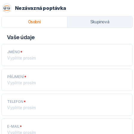
Nezávazná poptávka
Osobní
Skupinová
Vaše údaje
JMÉNO
*
PŘÍJMENÍ
*
TELEFON
*
E-MAIL
*