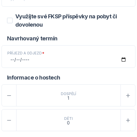
Využíjte své FKSP příspěvky na pobyt či
dovolenou
Navrhovaný termín
PŘÍJEZD A ODJEZD
*
Informace o hostech
DOSPĚLÍ
DĚTI