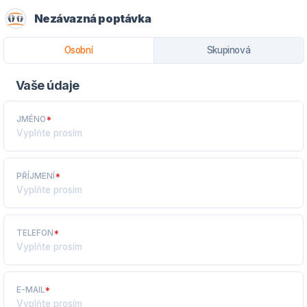
Nezávazná poptávka
Osobní
Skupinová
Vaše údaje
JMÉNO
*
PŘÍJMENÍ
*
TELEFON
*
E-MAIL
*