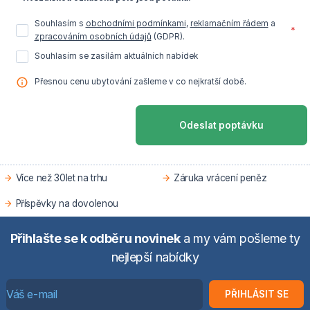
Souhlasím s
obchodními podmínkami
,
reklamačním řádem
a
*
zpracováním osobních údajů
(GDPR).
Souhlasím se zasílám aktuálních nabídek
Přesnou cenu ubytování zašleme v co nejkratší době.
Odeslat poptávku
Více než 30let na trhu
Záruka vrácení peněz
Příspěvky na dovolenou
Přihlašte se k odběru novinek
a my vám pošleme ty
nejlepší nabídky
PŘIHLÁSIT SE