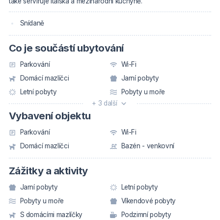
také servíruje italská a mezinárodní kuchyně.
Snídaně
Co je součástí ubytování
Parkování
Wi-Fi
Domácí mazlíčci
Jarní pobyty
Letní pobyty
Pobyty u moře
+ 3 další
Vybavení objektu
Parkování
Wi-Fi
Domácí mazlíčci
Bazén - venkovní
Zážitky a aktivity
Jarní pobyty
Letní pobyty
Pobyty u moře
Víkendové pobyty
S domácími mazlíčky
Podzimní pobyty