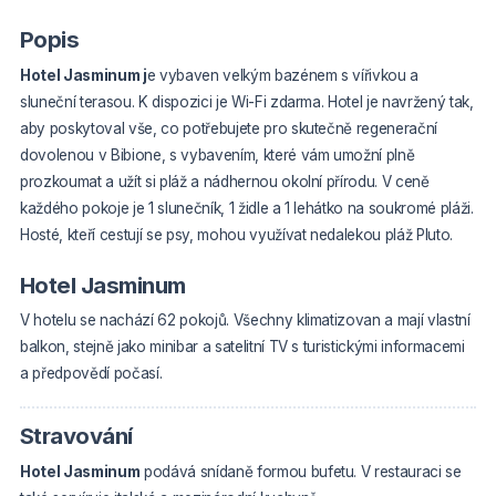
Popis
Hotel Jasminum j
e vybaven velkým bazénem s vířivkou a
sluneční terasou. K dispozici je Wi-Fi zdarma. Hotel je navržený tak,
aby poskytoval vše, co potřebujete pro skutečně regenerační
dovolenou v Bibione, s vybavením, které vám umožní plně
prozkoumat a užít si pláž a nádhernou okolní přírodu. V ceně
každého pokoje je 1 slunečník, 1 židle a 1 lehátko na soukromé pláži.
Hosté, kteří cestují se psy, mohou využívat nedalekou pláž Pluto.
Hotel Jasminum
V hotelu se nachází 62 pokojů. Všechny klimatizovan a mají vlastní
balkon, stejně jako minibar a satelitní TV s turistickými informacemi
a předpovědí počasí.
Stravování
Hotel Jasminum
podává snídaně formou bufetu. V restauraci se