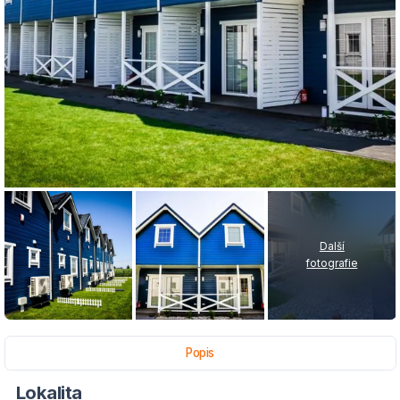
Další
fotografie
Popis
Lokalita