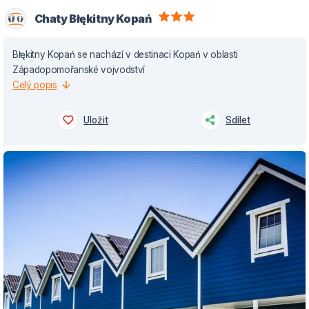
Chaty Błękitny Kopań
Błękitny Kopań se nachází v destinaci Kopań v oblasti
Západopomořanské vojvodství
Celý popis
Uložit
Sdílet