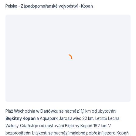
Polsko
Západopomořanské vojvodství
Kopań
Pláž Wschodnia w Darłówku se nachází 1,1 km od ubytování
Błękitny Kopań
a Aquapark Jaroslawiec 22 km. Letiště Lecha
Walesy Gdaňsk je od ubytování Błękitny Kopań 162 km. V
bezprostřední blízkosti se nachází malebné pobřežní jezero Kopań.