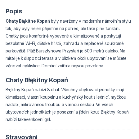
Popis
Chaty Błękitne Kopań
byly navrženy v moderním námořním stylu
tak, aby byly nejen příjemné na pohled, ale také plně funkční.
Chatky jsou komfortně vybavené a klimatizované a poskytují
bezplatné Wi-Fi, dětské hřiště, zahradu a neplacené soukromé
parkoviště. Pláž Bursztynowa Przystań je 500 metrů daleko. Na
místě je k dispozici terasa a v blízkém okolí ubytování se můžete
věnovat cyklistice. Domácí zvířata nejsou povolena.
Chaty Błękitny Kopań
Błękitny Kopań nabízí 8 chat. Všechny ubytovací jednotky mají
klimatizaci, vlastní koupelnu a kuchyňský kout s lednicí, myčkou
nádobí, mikrovlnnou troubou a varnou deskou. Ve všech
ubytovacích jednotkách je posezení a jídelní kout. Błękitny Kopań
nabízí takévenkovní gril.
Stravování