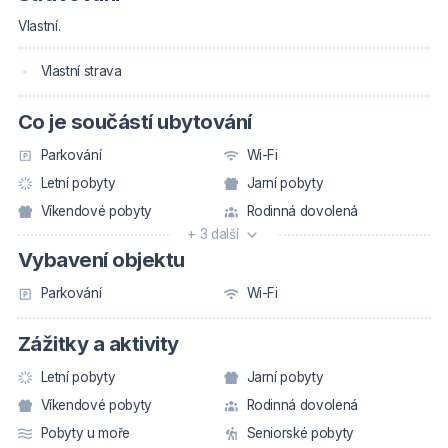
Vlastní.
Vlastní strava
Co je součástí ubytování
Parkování
Wi-Fi
Letní pobyty
Jarní pobyty
Víkendové pobyty
Rodinná dovolená
+ 3 další
Vybavení objektu
Parkování
Wi-Fi
Zážitky a aktivity
Letní pobyty
Jarní pobyty
Víkendové pobyty
Rodinná dovolená
Pobyty u moře
Seniorské pobyty