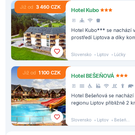
Již od
3 460 CZK
Hotel Kubo
Hotel Kubo*** se nachází
prostředí Liptova a díky k
máte téměř vše „na dosah r
Slovensko
Liptov
Lúčky
Již od
1 100 CZK
Hotel BEŠEŇOVÁ
Hotel Bešeňová se nachází
regionu Liptov přibližně 2 
vodní nádrže Liptovská Mar
jednoho z nejznámějších st
Slovensko
Liptov
Bešeňová
Tater Štrbského plesa.