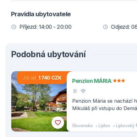
Pravidla ubytovatele
Příjezd: 14:00 - 20:00
Odjezd: 08
Podobná ubytování
Již od
1 740 CZK
Penzion MÁRIA
Penzion Mária se nachází h
Mikuláš při vstupu do Demä
překrásným regionu Liptov.
Slovensko
Liptov
Liptovský 