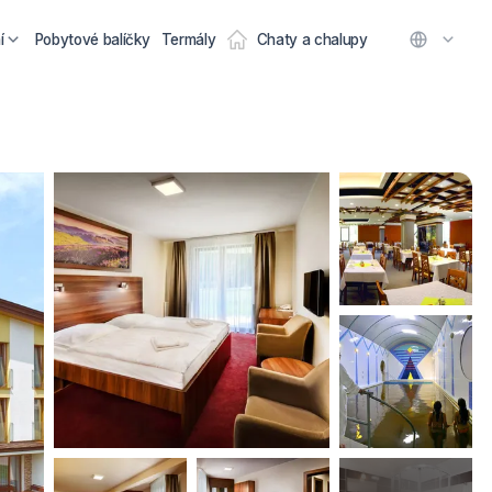
í
Pobytové balíčky
Termály
Chaty a chalupy