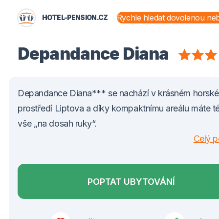
HOTEL-PENSION.CZ
STÁTY A OBLASTI
Depandance Diana
Depandance Diana*** se nachází v krásném horsk
prostředí Liptova a díky kompaktnímu areálu máte 
vše „na dosah ruky“.
Celý p
POPTAT UBYTOVÁNÍ