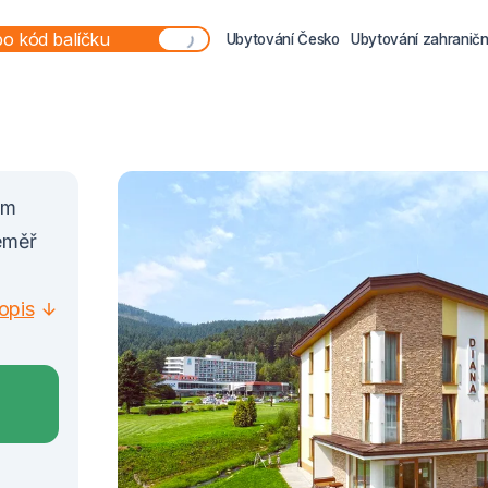
Ubytování Česko
Ubytování zahraničn
ém
téměř
opis