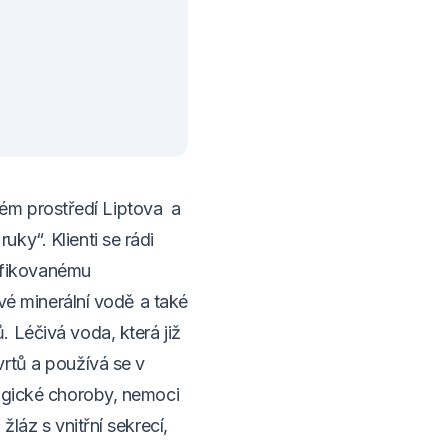
ém prostředí Liptova a
ky“. Klienti se rádi
lifikovanému
ivé minerální vodě a také
 Léčivá voda, která již
rtů a používá se v
logické choroby, nemoci
láz s vnitřní sekrecí,