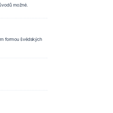
 důvodů možné.
0 m formou švédských