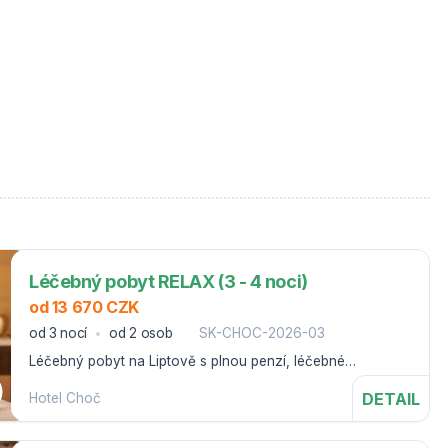
Léčebný pobyt RELAX (3 - 4 noci)
od 13 670 CZK
od 3 nocí
od 2 osob
SK-CHOC-2026-03
Léčebný pobyt na Liptově s plnou penzí, léčebné
procedury, bazény a bonusy.
DETAIL
Hotel Choč