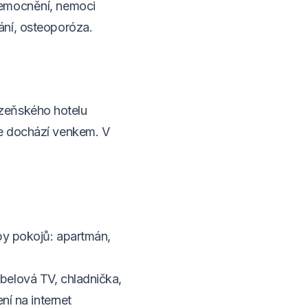
nemocnění, nemoci
ání, osteoporóza.
zeňského hotelu
se dochází venkem.
V
ypy pokojů: apartmán,
belová TV, chladnička,
ní na internet