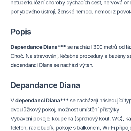
netuberkulózní choroby dýchacích cest, nervová o
pohybového ústrojí, ženské nemoci, nemoci z povol
Popis
Dependance Diana***
se nachází 300 metrů od lá
Choč.
Na stravování, léčebné procedury a bazény 
dependanci Diana se nachází výtah.
Depandance Diana
V
dependanci Diana***
se nacházejí následující t
dvoulůžkový pokoj, možnost umístění přistýlky
Vybavení pokoje: koupelna (sprchový kout, WC), ka
telefon, radiobudík, pokoje s balkonem, Wi-Fi připoje