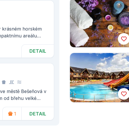
 v krásném horském
ompaktnímu areálu
uky“.
DETAIL
 ve městě Bešeňová v
km od břehu velké
a a asi 60 km od
ředisek Vysokých
1
DETAIL