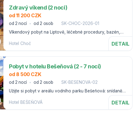
Zdravý víkend (2 noci)
od 11 200 CZK
od 2 nocí
od 2 osob
SK-CHOC-2026-01
Víkendový pobyt na Liptově, léčebné procedury, bazén,
vitální svět.
DETAIL
Hotel Choč
Pobyt v hotelu Bešeňová (2 - 7 nocí)
od 8 500 CZK
od 2 nocí
od 2 osob
SK-BESENOVA-02
Užijte si pobyt v areálu vodního parku Bešeňová: snídaně,
vstupy na lanovky, nebo skipasy a vodní parky
DETAIL
Hotel BEŠEŇOVÁ