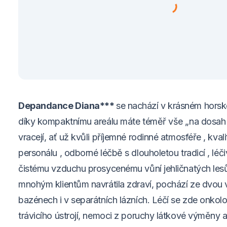
Depandance Diana***
se nachází v krásném horsk
díky kompaktnímu areálu máte téměř vše „na dosah ru
vracejí, ať už kvůli příjemné rodinné atmosféře , kva
personálu , odborné léčbě s dlouholetou tradicí , léč
čistému vzduchu prosycenému vůní jehličnatých lesů.
mnohým klientům navrátila zdraví, pochází ze dvou v
bazénech i v separátních lázních. Léčí se zde onko
trávicího ústrojí, nemoci z poruchy látkové výměny a ž