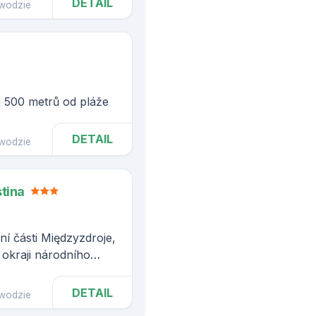
DETAIL
wodzie
n 500 metrů od pláže
DETAIL
wodzie
stina
í části Międzyzdroje,
okraji národního
DETAIL
wodzie