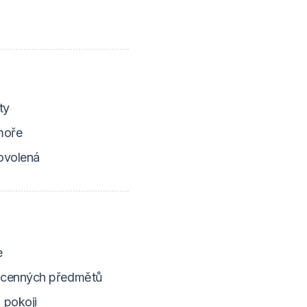
ty
moře
ovolená
e
cenných předmětů
 pokoji