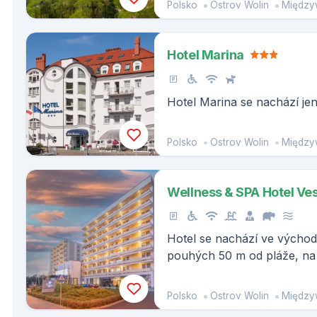
Polsko
Ostrov Wolin
Między
Hotel Marina
Hotel Marina se nachází je
Polsko
Ostrov Wolin
Między
Wellness & SPA Hotel Ve
Hotel se nachází ve východn
pouhých 50 m od pláže, na 
parku Wolin
Polsko
Ostrov Wolin
Między