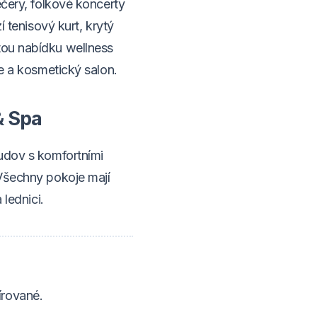
ečery, folkové koncerty
í tenisový kurt, krytý
ou nabídku wellness
že a kosmetický salon.
& Spa
budov s komfortními
 Všechny pokoje mají
 lednici.
írované.