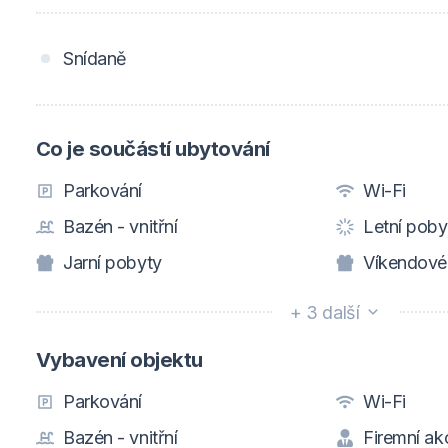
Snídaně
Co je součástí ubytování
Parkování
Wi-Fi
Bazén - vnitřní
Letní poby
Jarní pobyty
Víkendové
+ 3 další
Vybavení objektu
Parkování
Wi-Fi
Bazén - vnitřní
Firemní ak