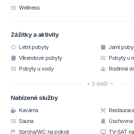
Wellness
Zážitky a aktivity
Letní pobyty
Jarní poby
Víkendové pobyty
Pobyty u 
Pobyty u vody
Rodinná d
+ 3 další
Nabízené služby
Kavárna
Restaurac
Sauna
Úschovna 
Sprcha/WC na pokoji
TV-SAT na