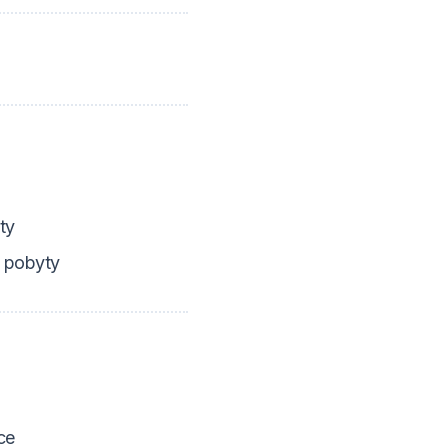
ty
 pobyty
ce