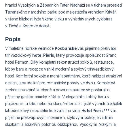
hranici Vysokých a Západních Tater. Nachází se v tichém prostředí
Tatranského národního parku pod majestátním vrcholem Kriváň
v těsné blízkosti lyžařského vleku a vyhledávaných cyklotras
v Tiché a Koprové dolině.
Popis
V malebné horské vesničce
Podbanské
vás příjemně překvapí
tříhvězdičkový
hotel Pieris
, který provozuje společnost Grand
hotel Permon, Díky kompletní rekonstrukci pokojů, restaurace,
lobby baru a recepce vznikl moderní a stylový tříhvězdičkový
hotel. Komfortní pokoje a menší apartmány, které nabízejí atraktivní
design, jsou ideální pro romantické pobyty ve dvou. Kompletně
zrekonstruovaná kuchyně a nová restaurace se postarají o
příjemný gastronomický zážitek. V elegantním Lobby baru s
posezením u krbu nebo na sluneční terase si jistě vychutnáte šálek
lahodné kávy nebo sklenku kvalitního vína.
Hotel Pieris***
vás
příjemně překvapí svým interiérem, stylovými pokoji, kvalitními
službami a atraktivní polohou obklopenou Vysokými, Nízkými a