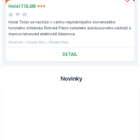
Hotel TOLIAR
Hotel Toliar se nachází v centru nejznámějšího slovenského
horského střediska Štrbské Pleso nedaleko autobusového nádraží a
stanice tatranské elektrické železnice.
Slovensko
Vysoké Tatry
Štrbské Pleso
DETAIL
Novinky