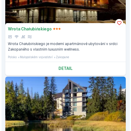
Wrota Chałubińskiego
Wrota Chałubińskiego je moderní apartmánové ubytování v srdci
Zakopaného s vlastním luxusním wellness.
Polsko
Malopolském vojvodství
Zakopane
DETAIL