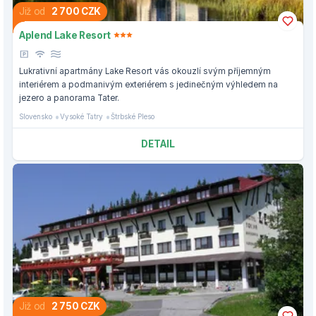
Již od
2 700 CZK
Aplend Lake Resort
Lukrativní apartmány Lake Resort vás okouzlí svým příjemným
interiérem a podmanivým exteriérem s jedinečným výhledem na
jezero a panorama Tater.
Slovensko
Vysoké Tatry
Štrbské Pleso
DETAIL
Již od
2 750 CZK