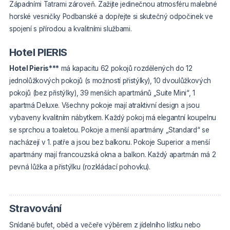
Západními Tatrami zároveň. Zažijte jedinečnou atmosféru malebné
horské vesničky Podbanské a dopřejte si skutečný odpočinek ve
spojení s přírodou a kvalitními službami.
Hotel PIERIS
Hotel Pieris***
má kapacitu 62 pokojů rozdělených do 12
jednolůžkových pokojů (s možností přistýlky), 10 dvoulůžkových
pokojů (bez přistýlky), 39 menších apartmánů „Suite Mini“, 1
apartmá Deluxe. Všechny pokoje mají atraktivní design a jsou
vybaveny kvalitním nábytkem. Každý pokoj má elegantní koupelnu
se sprchou a toaletou. Pokoje a menší apartmány „Standard“ se
nacházejí v 1. patře a jsou bez balkonu. Pokoje Superior a menší
apartmány mají francouzská okna a balkon. Každý apartmán má 2
pevná lůžka a přistýlku (rozkládací pohovku).
Stravování
Snídaně bufet, oběd a večeře výběrem z jídelního lístku nebo