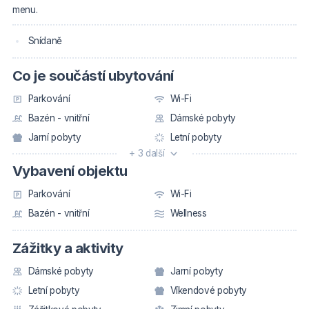
menu.
Snídaně
Co je součástí ubytování
Parkování
Wi-Fi
Bazén - vnitřní
Dámské pobyty
Jarní pobyty
Letní pobyty
+ 3 další
Vybavení objektu
Parkování
Wi-Fi
Bazén - vnitřní
Wellness
Zážitky a aktivity
Dámské pobyty
Jarní pobyty
Letní pobyty
Víkendové pobyty