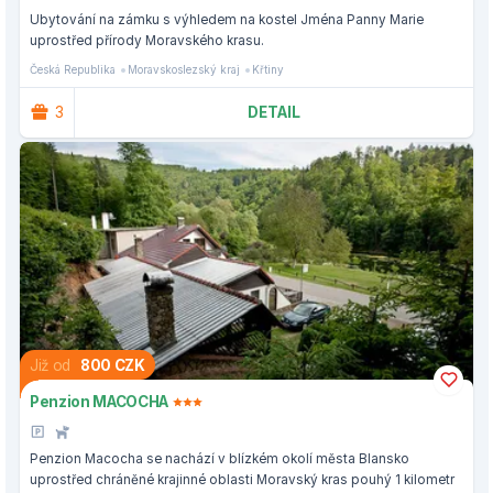
Ubytování na zámku s výhledem na kostel Jména Panny Marie
uprostřed přírody Moravského krasu.
Česká Republika
Moravskoslezský kraj
Křtiny
3
DETAIL
Již od
800 CZK
Penzion MACOCHA
Penzion Macocha se nachází v blízkém okolí města Blansko
uprostřed chráněné krajinné oblasti Moravský kras pouhý 1 kilometr