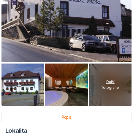
Další
fotografie
Popis
Lokalita