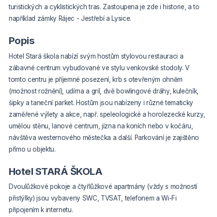
turistických a cyklistických tras. Zastoupena je zde i historie, a to
například zámky Rájec - Jestřebí a Lysice.
Popis
Hotel Stará škola nabízí svým hostům stylovou restauraci a
zábavné centrum vybudované ve stylu venkovské stodoly. V
tomto centru je příjemné posezení, krb s otevřeným ohněm
(možnost rožnění), udírna a gril, dvě bowlingové dráhy, kulečník,
šipky a taneční parket. Hostům jsou nabízeny i různé tematicky
zaměřené výlety a akce, např. speleologické a horolezecké kurzy,
umělou stěnu, lanové centrum, jízna na koních nebo v kočáru,
návštěva westernového městečka a další. Parkování je zajištěno
přímo u objektu.
Hotel STARÁ ŠKOLA
Dvoulůžkové pokoje a čtyřlůžkové apartmány (vždy s možností
přistýlky) jsou vybaveny SWC, TVSAT, telefonem a Wi-Fi
připojením k internetu.