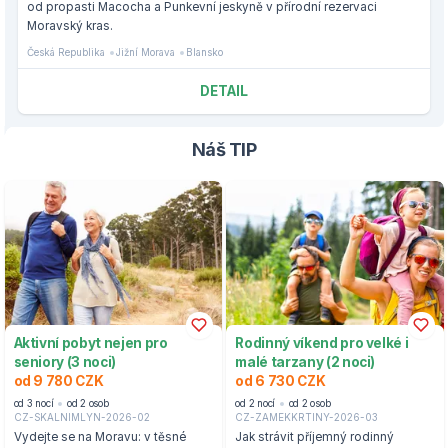
od propasti Macocha a Punkevní jeskyně v přírodní rezervaci
Moravský kras.
Česká Republika
Jižní Morava
Blansko
DETAIL
Náš TIP
Aktivní pobyt nejen pro
Rodinný víkend pro velké i
seniory (3 noci)
malé tarzany (2 noci)
od 9 780 CZK
od 6 730 CZK
od 3 nocí
od 2 osob
od 2 nocí
od 2 osob
CZ-SKALNIMLYN-2026-02
CZ-ZAMEKKRTINY-2026-03
Vydejte se na Moravu: v těsné
Jak strávit příjemný rodinný