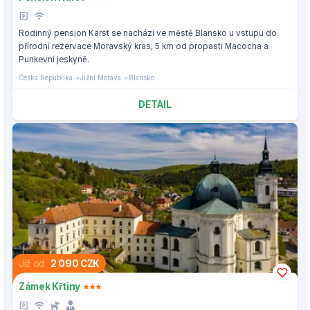
Rodinný pension Karst se nachází ve městě Blansko u vstupu do
přírodní rezervace Moravský kras, 5 km od propasti Macocha a
Punkevní jeskyně.
Česká Republika
Jižní Morava
Blansko
DETAIL
Již od
2 090 CZK
Zámek Křtiny