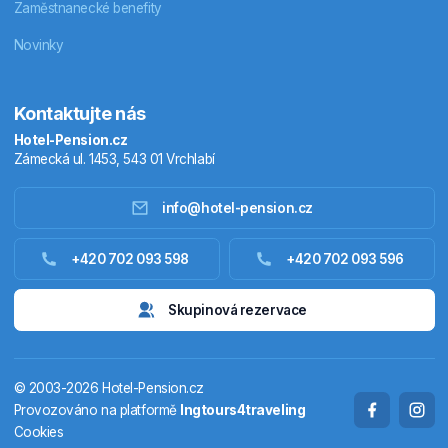
Zaměstnanecké benefity
Novinky
Kontaktujte nás
Hotel-Pension.cz
Zámecká ul. 1453, 543 01 Vrchlabí
info@hotel-pension.cz
Ubytování Česko
+420 702 093 598
+420 702 093 596
Ubytování zahraniční
Skupinová rezervace
Pobytové balíčky
© 2003-2026 Hotel-Pension.cz
Termály
Provozováno na platformě
Ingtours4traveling
Cookies