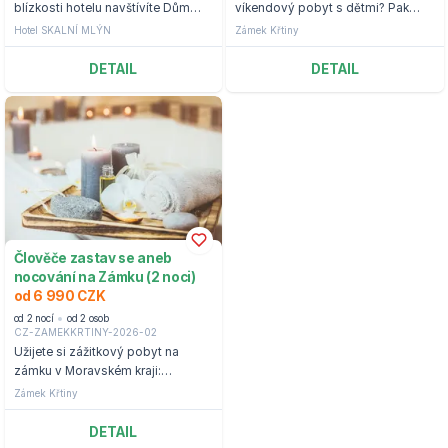
blízkosti hotelu navštívíte Dům
víkendový pobyt s dětmi? Pak
přírody Moravského krasu
přijeďte do Moravského Krasu.
Hotel SKALNÍ MLÝN
Zámek Křtiny
DETAIL
DETAIL
Člověče zastav se aneb
nocování na Zámku (2 noci)
od 6 990 CZK
od 2 nocí
od 2 osob
CZ-ZAMEKKRTINY-2026-02
Užijete si zážitkový pobyt na
zámku v Moravském kraji:
welcome drink a vstupenka do
Zámek Křtiny
Arboreta se stromem přání.
DETAIL