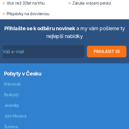
Více než 30let na trhu
Záruka vrácení peněz
Příspěvky na dovolenou
Přihlašte se k odběru novinek
a my vám pošleme ty
nejlepší nabídky
PŘIHLÁSIT SE
Pobyty v Česku
Krkonoše
Beskydy
Jeseníky
Jižní Morava
Šumava