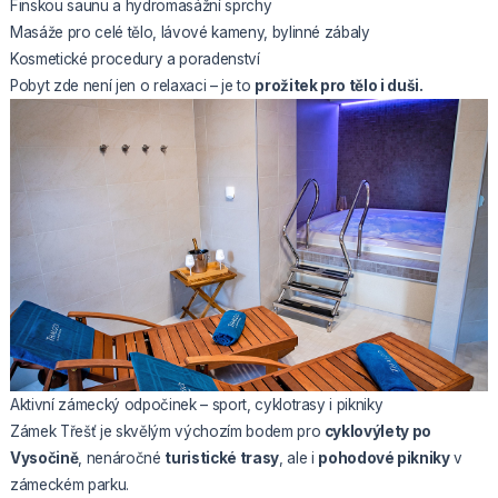
Finskou saunu a hydromasážní sprchy
Masáže pro celé tělo, lávové kameny, bylinné zábaly
Kosmetické procedury a poradenství
Pobyt zde není jen o relaxaci – je to
prožitek pro tělo i duši.
Aktivní zámecký odpočinek – sport, cyklotrasy i pikniky
Zámek Třešť je skvělým výchozím bodem pro
cyklovýlety po
Vysočině
, nenáročné
turistické trasy
, ale i
pohodové pikniky
v
zámeckém parku.