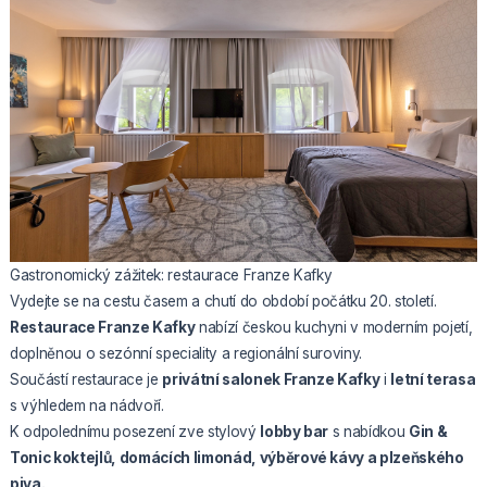
Gastronomický zážitek: restaurace Franze Kafky
Vydejte se na cestu časem a chutí do období počátku 20. století.
Restaurace Franze Kafky
nabízí českou kuchyni v moderním pojetí,
doplněnou o sezónní speciality a regionální suroviny.
Součástí restaurace je
privátní salonek Franze Kafky
i
letní terasa
s výhledem na nádvoří.
K odpolednímu posezení zve stylový
lobby bar
s nabídkou
Gin &
Tonic koktejlů, domácích limonád, výběrové kávy a plzeňského
piva.