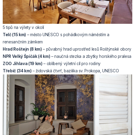
5 tipů na výlety v okolí
Telč (15 km)
– město UNESCO s pohádkovým náměstím a
renesančním zámkem
Hrad Roštejn (8 km)
– půvabný hrad uprostřed lesů Roštýnské obory
NPR Velký Špičák (4 km)
– naučná stezka a zbytky horského pralesa
ZOO Jihlava (19 km)
– oblíbený výletní cíl pro rodiny
Třebíč (34 km)
– židovská čtvrť, bazilika sv. Prokopa, UNESCO