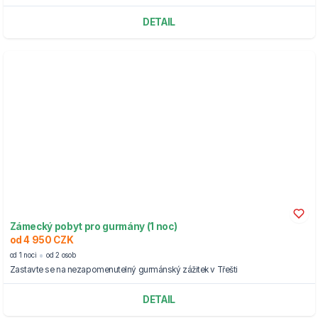
DETAIL
Zámecký pobyt pro gurmány (1 noc)
od 4 950 CZK
od 1 noci
od 2 osob
Zastavte se na nezapomenutelný gurmánský zážitek v Třešti
DETAIL