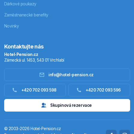
Dárkové poukazy
Zaměstnanecké benefity
Novinky
Kontaktujte nás
Hotel-Pension.cz
Zámecká ul. 1453, 543 01 Vrchlabí
info@hotel-pension.cz
Ubytování Česko
+420 702 093 598
+420 702 093 596
Ubytování zahraniční
Skupinová rezervace
Pobytové balíčky
© 2003-2026 Hotel-Pension.cz
Termály