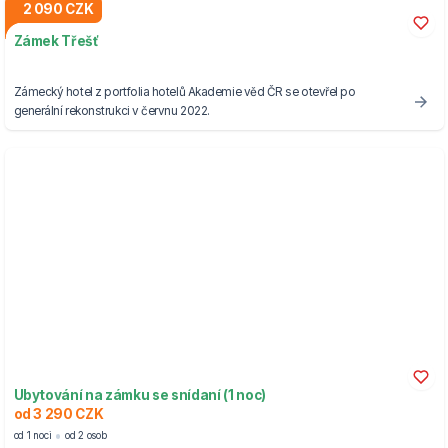
2 090 CZK
Zámek Třešť
Zámecký hotel z portfolia hotelů Akademie věd ČR se otevřel po
generální rekonstrukci v červnu 2022.
Ubytování na zámku se snídaní (1 noc)
od 3 290 CZK
od 1 noci
od 2 osob