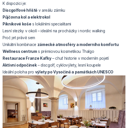
K dispozici je:
Discgolfové hřiště
v areálu zámku
Půjčovna kol a elektrokol
Piknikové koše
s lokálními specialitami
Lesní stezky v okolí – ideální na procházky i nordic walking
Proč jet právě sem
Unikátní kombinace
zámecké atmosféry a moderního komfortu
Wellness centrum
s prémiovou kosmetikou Thalgo
Restaurace Franze Kafky
– chuť historie v moderním pojetí
Aktivní odpočinek
– discgolf, cyklovýlety, lesní koupele
Ideální poloha pro
výlety po Vysočině a památkách UNESCO