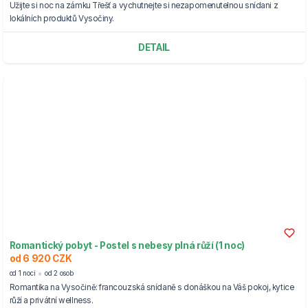
Užijte si noc na zámku Třešť a vychutnejte si nezapomenutelnou snídani z
lokálních produktů Vysočiny.
DETAIL
Romantický pobyt - Postel s nebesy plná růží (1 noc)
od 6 920 CZK
od 1 noci
od 2 osob
Romantika na Vysočině: francouzská snídaně s donáškou na Váš pokoj, kytice
růží a privátní wellness.