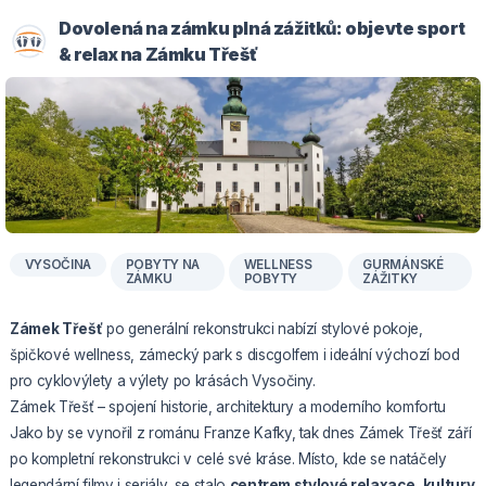
Dovolená na zámku plná zážitků: objevte sport
& relax na Zámku Třešť
VYSOČINA
POBYTY NA
WELLNESS
GURMÁNSKÉ
ZÁMKU
POBYTY
ZÁŽITKY
Zámek Třešť
po generální rekonstrukci nabízí stylové pokoje,
špičkové wellness, zámecký park s discgolfem i ideální výchozí bod
pro cyklovýlety a výlety po krásách Vysočiny.
Zámek Třešť – spojení historie, architektury a moderního komfortu
Jako by se vynořil z románu Franze Kafky, tak dnes Zámek Třešť září
po kompletní rekonstrukci v celé své kráse. Místo, kde se natáčely
legendární filmy i seriály, se stalo
centrem stylové relaxace, kultury