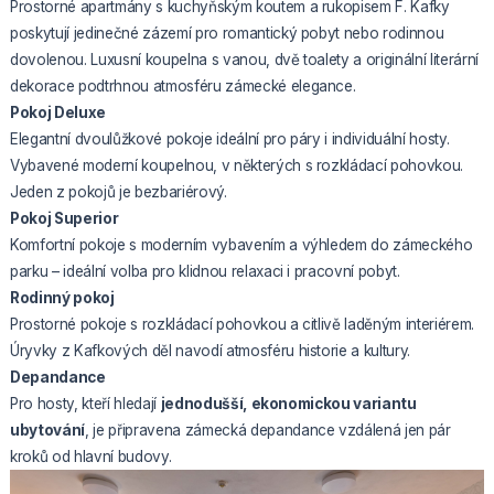
Prostorné apartmány s kuchyňským koutem a rukopisem F. Kafky
poskytují jedinečné zázemí pro romantický pobyt nebo rodinnou
dovolenou. Luxusní koupelna s vanou, dvě toalety a originální literární
dekorace podtrhnou atmosféru zámecké elegance.
Pokoj Deluxe
Elegantní dvoulůžkové pokoje ideální pro páry i individuální hosty.
Vybavené moderní koupelnou, v některých s rozkládací pohovkou.
Jeden z pokojů je bezbariérový.
Pokoj Superior
Komfortní pokoje s moderním vybavením a výhledem do zámeckého
parku – ideální volba pro klidnou relaxaci i pracovní pobyt.
Rodinný pokoj
Prostorné pokoje s rozkládací pohovkou a citlivě laděným interiérem.
Úryvky z Kafkových děl navodí atmosféru historie a kultury.
Depandance
Pro hosty, kteří hledají
jednodušší, ekonomickou variantu
ubytování
, je připravena zámecká depandance vzdálená jen pár
kroků od hlavní budovy.