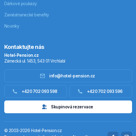
Dárkové poukazy
Zaměstnanecké benefity
Novinky
Kontaktujte nás
Hotel-Pension.cz
Zámecká ul. 1453, 543 01 Vrchlabí
info@hotel-pension.cz
Ubytování Česko
+420 702 093 598
+420 702 093 596
Ubytování zahraniční
Skupinová rezervace
Pobytové balíčky
© 2003-2026 Hotel-Pension.cz
Termály