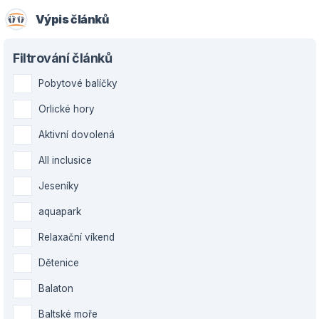
Výpis článků
Filtrování článků
Pobytové balíčky
Orlické hory
Aktivní dovolená
All inclusice
Jeseníky
aquapark
Relaxační víkend
Dětenice
Balaton
Baltské moře